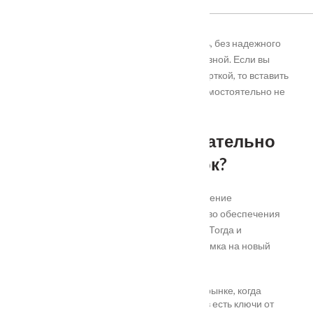
Какой бы прочной не была входная дверь, без надежного
запорного механизма она будет бесполезной. Если вы
умеете пользоваться обыкновенной отверткой, то вставить
или
поменять замок на входной двери самостоятельно
не
будет сложной задачей.
В каких ситуациях желательно
сменить дверной замок?
Функция запорного механизма – обеспечение
безопасности. Но в ряде ситуаций качество обеспечения
данной функции ставится под сомнение. Тогда и
необходима скорейшая смена старого замка на новый
механизм:
переезд в новое жилье на вторичном рынке, когда
существует риск, что у старых жильцов есть ключи от