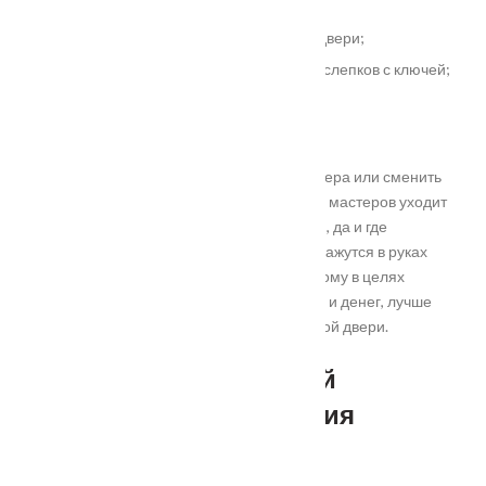
входа;
кража или потеря ключей от входной двери;
замечена попытка взлома или снятия слепков с ключей;
неисправность запорного механизма;
признаки износа дверного замка.
В любой из ситуаций можно вызвать мастера или сменить
замок самостоятельно. Однако на поиски мастеров уходит
время, за их работу нужно платить деньги, да и где
гарантия, что ключи от нового замка не окажутся в руках
третьих не совсем порядочных лиц. Поэтому в целях
безопасности, а также экономии времени и денег, лучше
своими силами поменять замки на входной двери.
Как выбрать надежный
механизм для запирания
дверей?