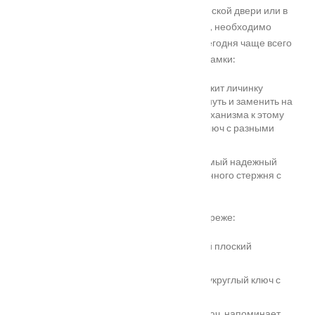
Прежде, чем
заменить замок в металлической двери
или в
любом другом виде дверной конструкции, необходимо
определить тип запорного механизма. Сегодня чаще всего
используют цилиндровые и сувальдные замки:
цилиндровый или английский – содержит личинку
(сердцевину), которую очень легко вынуть и заменить на
новую. Принадлежность запорного механизма к этому
виду подскажет небольшой плоский ключ с разными
выемками и зазубринами.
сувальдный – это более сложный и самый надежный
механизм. Ключ к нему имеет вид длинного стержня с
пластинами и вырезами на них.
Другие запорные системы используются реже:
ригельный замок – у него характерный плоский
длинный ключ с насечками.
дисковый замок – имеет короткий полукруглый ключ с
выемками с одной стороны;
крестообразный механизм – у него ключ, напоминает