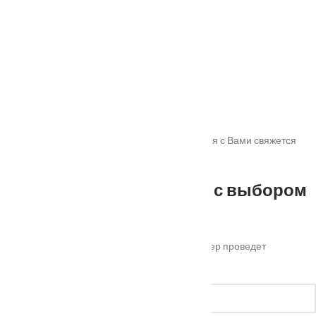
Распродажа
Спасибо!
Мы получили Вашу заявку! В ближайшее время с Вами свяжется
наш менеджер для уточнения деталей.
Не можете определиться с выбором
?
Оставьте ваш номер телефона и наш менеджер проведет
бесплатную консультацию