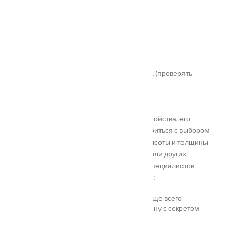
свойствам:
Класс надежности 3 или 4;
Наличие антивандальных накладок;
Сертификат соответствия;
Плавная и удобная работа механизма (проверять
нужно самостоятельно);
Полная комплектация.
Необходимо изучить характеристики устройства, его
достоинства и недостатки. Чтобы не ошибиться с выбором
модели, нужны замеры глубины входа, высоты и толщины
запорного механизма, диаметр ригелей или других
деталей. Несколько простых советов от специалистов
помогут при замене замка входной двери:
Не спешите менять весь механизм, чаще всего
достаточно просто заменить сердцевину с секретом
(практически в замках любого типа).