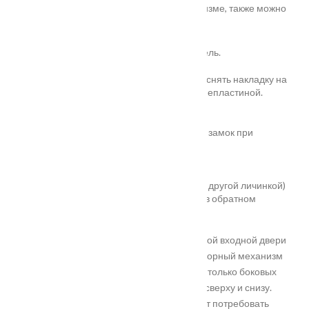
сложном и надежном сувальдном механизме, также можно
разобраться самостоятельно:
Открыть замок и убрать запорный ригель.
Достать ключ из замочной скважины и снять накладку на
корпусе замка. Также поступить с бронепластиной.
Лучше снять ручку и засов.
Открутить саморезы в торце и извлечь замок
при
помощи торцевой планки.
Аккуратно заменить его секрет.
Установить новый замок (или старый с другой личинкой)
на место, проделав все манипуляции в обратном
порядке.
Довольно сложно менять на металлической входной двери
замок с раздвижными ригелями. Если запорный механизм
предполагает выдвижение из полотна не только боковых
ригелей, но и дополнительных стержней сверху и снизу.
Такой усовершенствованный замок может потребовать