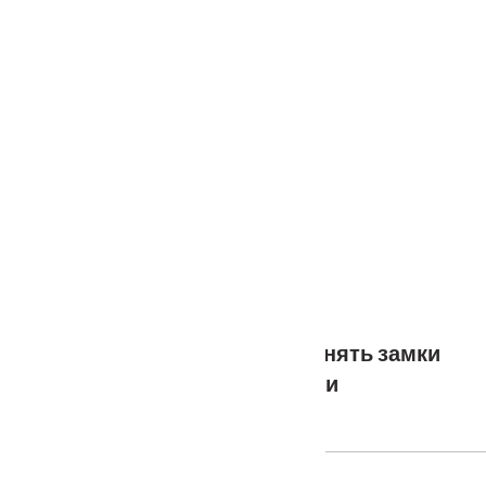
Услуги
Установка
о нас
Наши работы
Отзывы
Гарантия
Выставочный зал
Оплата
доставка
контакты
распродажа
556885@mail.ru
+7 (926) 237-25-43
БЕЗ РУБРИКИ
Как самостоятельно поменять замки
на входной двери
Vela_pm
29