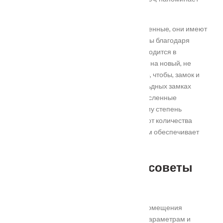
крестовую отвертку;
Цилиндровые замки, самые распространенные, они имеют
неплохую степень защиты и востребованы благодаря
удобству эксплуатации. Секрет замка находится в
сердцевина механизма и легко меняется на новый, не
требуя замены всего замка.
Важно только, чтобы, замок и
сердечник подходили друг другу. В сувальдных замках
запирающим элементом служат многочисленные
пластины с фигурными вырезами, поэтому степень
безопасности такого механизма зависит от количества
сувальд. Максимальную защиту механизм обеспечивает
при наличии 6-8 сувальд.
Основные критерии и советы
по выбору замков
При подборе модели замка для жилого помещения
следует уделять внимание следующим параметрам и