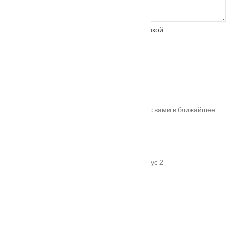
Нажимая на кнопку, вы соглашаетесь с
политикой
конфиденциальности
Спасибо!
Ваш заказ успешно оформлен. Мы свяжемся с вами в ближайшее
время. Номер вашего заказа
#10011
.
Адрес
г. Подольск, улица Пионерская, дом 15 корпус 2
График работы
Пн-Пт: 08:00–18:00
Продукция