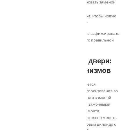
Потерю ключей достаточно компенсировать заменой
секрета, а е всего замка.
Берите с собой личинку из вашего замка, чтобы новую
подобрать аналогичную безошибочно.
И, последнее, перед тем, как окончательно зафиксировать
все винты и крепежи замка, убедитесь в его правильной
работе.
Как поменять замок на двери:
несколько типов механизмов
Наиболее понятным по конструкции является
цилиндровый замок. Он популярен для использования во
всех типах дверей, поэтому столкнуться с его заменой
вероятность гораздо выше, чем с другими замочными
системами. В плане самостоятельного ремонта
английский замок удобен тем, что необязательно менять
весь механизм, достаточно приобрести новый цилиндр с