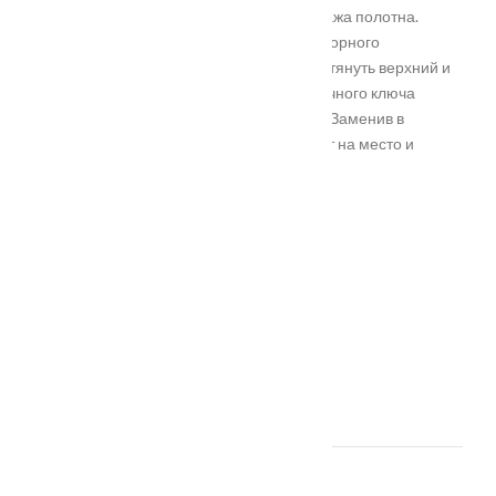
снятия двери с петель и полного демонтажа полотна.
Процесс схож с заменой сувальдного запорного
механизма, однако еще необходимо притянуть верхний и
нижний ригели. Для этого с помощью гаечного ключа
ослабляют тяги и расцепить их с замком. Заменив в
системе неисправные детали, тяги ставят на место и
фиксируют обновленный замок в двери.
АРХИВЫ
Август 2024
Октябрь 2019
Июнь 2018