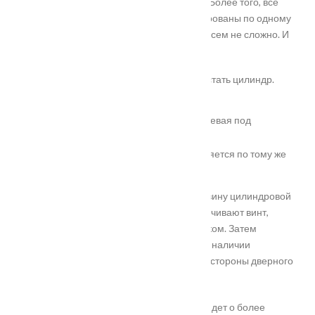
секретом и заменить его в старом замке. Более того, все
цилиндровые системы замков сконструированы по одному
образцу, а значит подобрать запчасть совсем не сложно. И
так,
как сменить замок
на входной двери:
Открыть замок, задвинуть ригели и достать цилиндр.
Снять задвижки, накладки и ручки.
Открутить винты, достать корпус (поддевая под
пластину).
Монтаж нового механизма осуществляется по тому же
принципу, но в обратном порядке.
Если нужно всего лишь заменить сердцевину цилиндровой
системы, то с торца открытой двери откручивают винт,
расположенный в одной плоскости с замком. Затем
снимают цилиндровую конструкцию. При наличии
накладки секрет извлекают с внутренней стороны дверного
полотна.
Как поменять замок на двери
, если речь идет о более