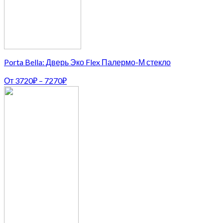
Porta Bella: Дверь Эко Flex Палермо-М стекло
От
3720
₽
–
7270
₽