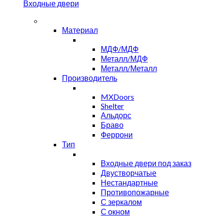
Входные двери
Материал
МДФ/МДФ
Металл/МДФ
Металл/Металл
Производитель
MXDoors
Shelter
Альдорс
Браво
Феррони
Тип
Входные двери под заказ
Двустворчатые
Нестандартные
Противопожарные
С зеркалом
С окном