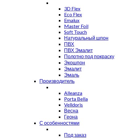
3D Flex
Eco Flex
Emalux
Master Foil
Soft Touch
Натуральный шпон
ПВХ
ПВХ Эмалит
Полотно под покраску
Экошпон
Эмалит
Эмаль
Производитель
Alleanza
Porta Bella
Velldoris
Весна
Геона
С особенностями
Под заказ