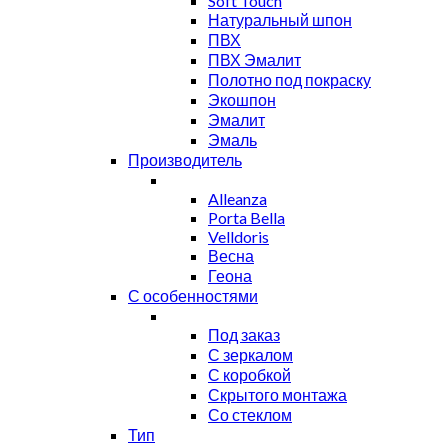
Soft Touch
Натуральный шпон
ПВХ
ПВХ Эмалит
Полотно под покраску
Экошпон
Эмалит
Эмаль
Производитель
Alleanza
Porta Bella
Velldoris
Весна
Геона
С особенностями
Под заказ
С зеркалом
С коробкой
Скрытого монтажа
Со стеклом
Тип