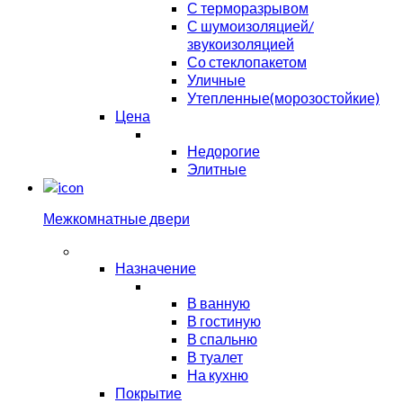
С терморазрывом
С шумоизоляцией/
звукоизоляцией
Со стеклопакетом
Уличные
Утепленные(морозостойкие)
Цена
Недорогие
Элитные
Межкомнатные двери
Назначение
В ванную
В гостиную
В спальню
В туалет
На кухню
Покрытие