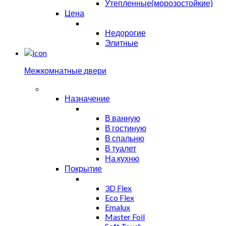
Утепленные(морозостойкие)
Цена
Недорогие
Элитные
Межкомнатные двери
Назначение
В ванную
В гостиную
В спальню
В туалет
На кухню
Покрытие
3D Flex
Eco Flex
Emalux
Master Foil