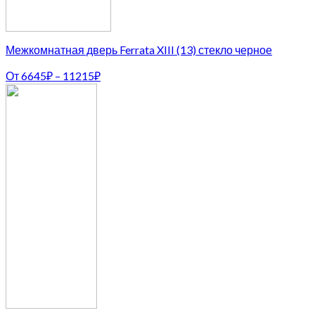
Межкомнатная дверь Ferrata XIII (13) стекло черное
От
6645
₽
–
11215
₽