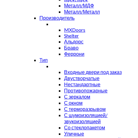
Металл/МДФ
Металл/Металл
Производитель
MXDoors
Shelter
Альдорс
Браво
Феррони
Тип
Входные двери под заказ
Двустворчатые
Нестандартные
Противопожарные
С зеркалом
С окном
С терморазрывом
С шумоизоляцией/
звукоизоляцией
Со стеклопакетом
Уличные