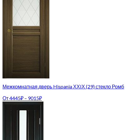
Межкомнатная дверь Hispania ХХIХ (29) стекло Ромб
От
4445
₽
–
9015
₽