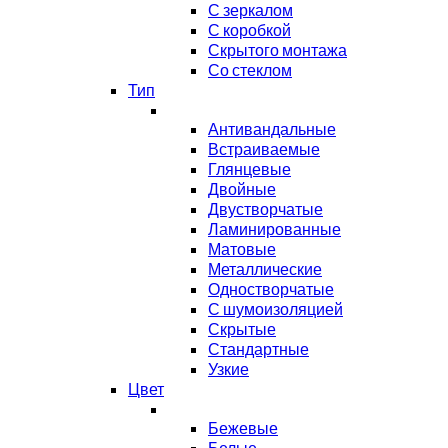
С зеркалом
С коробкой
Скрытого монтажа
Со стеклом
Тип
Антивандальные
Встраиваемые
Глянцевые
Двойные
Двустворчатые
Ламинированные
Матовые
Металлические
Одностворчатые
С шумоизоляцией
Скрытые
Стандартные
Узкие
Цвет
Бежевые
Белые