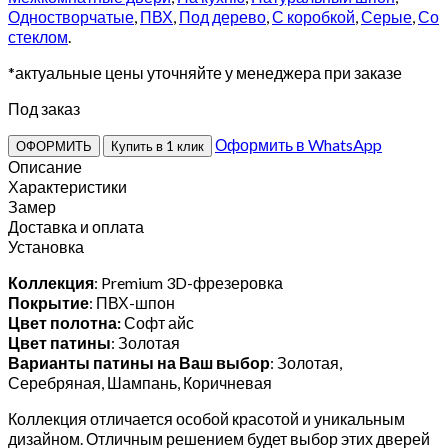
Одностворчатые
,
ПВХ
,
Под дерево
,
С коробкой
,
Серые
,
Со
стеклом
.
*актуальные цены уточняйте у менеджера при заказе
Под заказ
Оформить в WhatsApp
ОФОРМИТЬ
Купить в 1 клик
Описание
Характеристики
Замер
Доставка и оплата
Установка
Коллекция
: Premium 3D-фрезеровка
Покрытие
: ПВХ-шпон
Цвет полотна:
Софт айс
Цвет патины
: Золотая
Варианты патины на Ваш выбор
: Золотая,
Серебряная, Шампань, Коричневая
Коллекция отличается особой красотой и уникальным
дизайном. Отличным решением будет выбор этих дверей