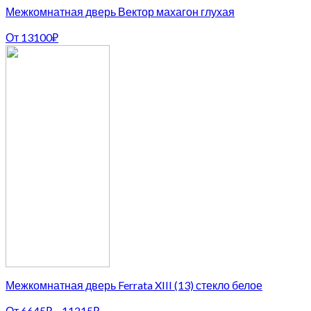
Межкомнатная дверь Вектор махагон глухая
От
13100
₽
Межкомнатная дверь Ferrata XIII (13) стекло белое
От
6645
₽
–
11215
₽