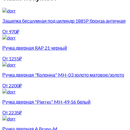
Защелка бесшумная под цилиндр 1885P бронза античная
От
970
₽
Ручка дверная RAP 21 черный
От
1255
₽
Ручка дверная "Колонна" MH-03 золото матовое/золото
От
2200
₽
Ручка дверная "Pierres" MH-49-S6 белый
От
2235
₽
Ручка дверная A Bruno-M