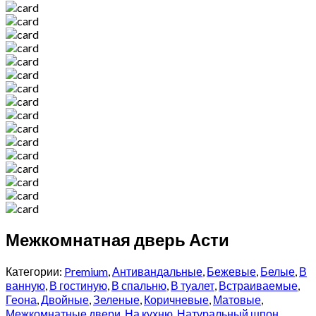
Межкомнатная дверь Асти
Категории:
Premium
,
Антивандальные
,
Бежевые
,
Белые
,
В
ванную
,
В гостиную
,
В спальню
,
В туалет
,
Встраиваемые
,
Геона
,
Двойные
,
Зеленые
,
Коричневые
,
Матовые
,
Межкомнатные двери
,
На кухню
,
Натуральный шпон
,