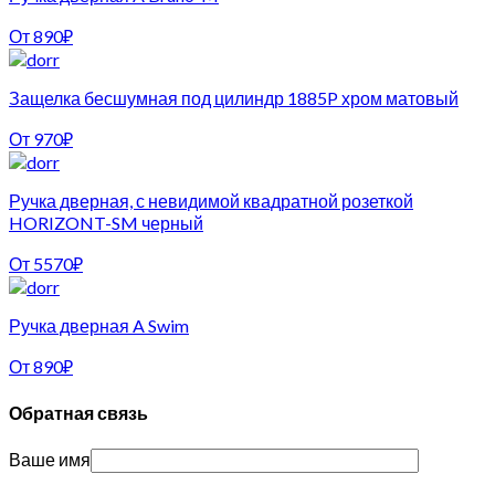
От
890
₽
Защелка бесшумная под цилиндр 1885P хром матовый
От
970
₽
Ручка дверная, с невидимой квадратной розеткой
HORIZONT-SM черный
От
5570
₽
Ручка дверная A Swim
От
890
₽
Обратная связь
Ваше имя