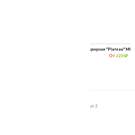
Ручка дверная RAP 8 бронза античная
Ручка дверная "Plateau" MH-
От
От
1055
₽
2235
₽
Адрес
г. Подольск, улица Пионерская, дом 15 корпус 2
График работы
Пн-Пт: 08:00–18:00