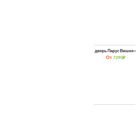
Межкомнатная дверь Шервуд
Межкомнатная дверь Парус Вишня ст
От
7290
₽
ТАКЖЕ ПОКУПАЮТ