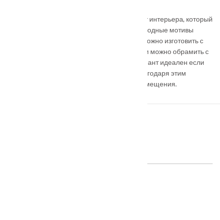
Двери серии Голд — оригинальный элемент интерьера, который
будет украшать комнату. Абстракция и природные мотивы
мрамора подчеркнуты патиной. Двери возможно изготовить с
двумя видами кромки: под цвет полотна или можно обрамить с
двух сторон латунной кромкой — такой вариант идеален если
фрезеровку покрывает золотая патина. Благодаря этим
приемам полотна могут заменить декор помещения.
ПОХОЖИЕ ТОВАРЫ