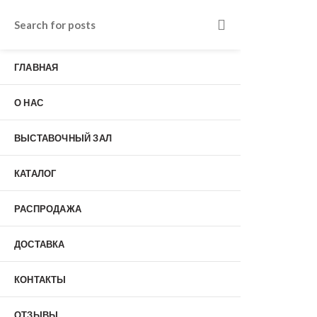
Входные двери в Подольске
г. Подольск, Пионерская улица, 15к2
ГЛАВНАЯ
о нас
Наши работы
Отзывы
О НАС
Гарантия
Выставочный зал
Оплата
ВЫСТАВОЧНЫЙ ЗАЛ
доставка
контакты
КАТАЛОГ
распродажа
+7 (926) 237-25-43
заказать звонок
РАСПРОДАЖА
ДОСТАВКА
0
КОНТАКТЫ
Входные двери
ОТЗЫВЫ