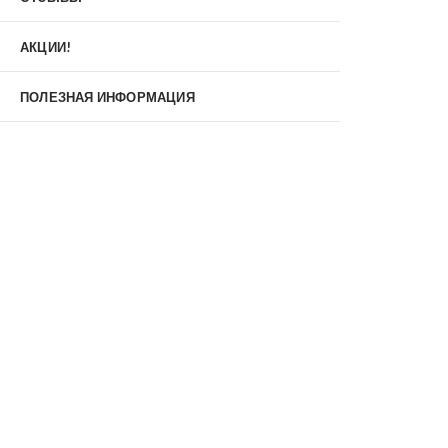
Материал
МДФ/МДФ
Металл/МДФ
АКЦИИ!
Металл/Металл
Производитель
ПОЛЕЗНАЯ ИНФОРМАЦИЯ
MXDoors
Shelter
Альдорс
Браво
Феррони
Тип
Входные двери под заказ
Двустворчатые
Нестандартные
Противопожарные
С зеркалом
С окном
С терморазрывом
С шумоизоляцией/звукоизоляцией
Со стеклопакетом
Уличные
Утепленные(морозостойкие)
Цена
Недорогие