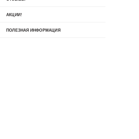
Материал
МДФ/МДФ
Металл/МДФ
АКЦИИ!
Металл/Металл
Производитель
ПОЛЕЗНАЯ ИНФОРМАЦИЯ
MXDoors
Shelter
Альдорс
Браво
Феррони
Тип
Входные двери под заказ
Двустворчатые
Нестандартные
Противопожарные
С зеркалом
С окном
С терморазрывом
С шумоизоляцией/звукоизоляцией
Со стеклопакетом
Уличные
Утепленные(морозостойкие)
Цена
Недорогие