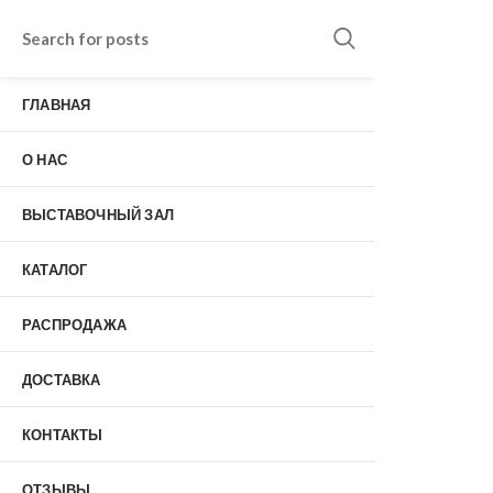
Входные двери в Подольске
г. Подольск, Пионерская улица, 15к2
ГЛАВНАЯ
о нас
Наши работы
Отзывы
О НАС
Гарантия
Выставочный зал
Оплата
ВЫСТАВОЧНЫЙ ЗАЛ
доставка
контакты
КАТАЛОГ
распродажа
+7 (926) 237-25-43
заказать звонок
РАСПРОДАЖА
ДОСТАВКА
0
КОНТАКТЫ
Входные двери
ОТЗЫВЫ