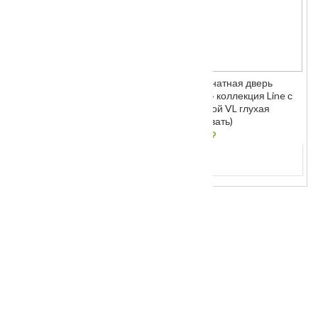
Межкомнатная дверь
Межкомнатная дверь
«VESNA» коллекция Line с
«VESNA» коллекция Line с
Al кромкой VL глухая
Al кромкой VL глухая
(Копировать)
От
5065
₽
От
5065
₽
ХИТЫ ПРОДАЖ