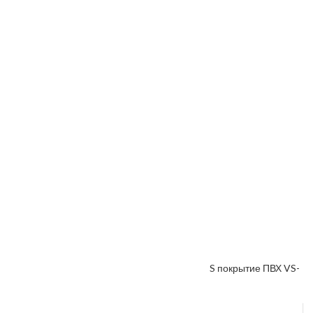
от
₽
до
₽
Очистить
Применить
ФИЛЬТРЫ
Межкомнатная дверь «VESNA» коллекция VS покрытие ПВХ VS-
1
От
4300
₽
–
4800
₽