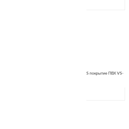
Межкомнатная дверь «VESNA» коллекция VS покрытие ПВХ VS-
4
От
5100
₽