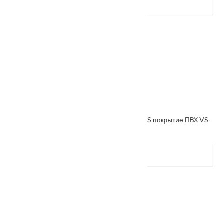
Межкомнатная дверь «VESNA» коллекция VS покрытие ПВХ VS-
8
От
4500
₽
–
5000
₽