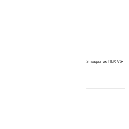
Межкомнатная дверь «VESNA» коллекция VS покрытие ПВХ VS-
16
От
4500
₽