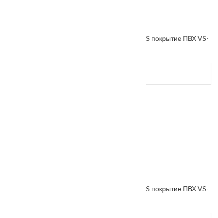
Межкомнатная дверь «VESNA» коллекция VS покрытие ПВХ VS-
1
От
4600
₽
Межкомнатная дверь «VESNA» коллекция VS покрытие ПВХ VS-
4
От
4850
₽
–
5300
₽