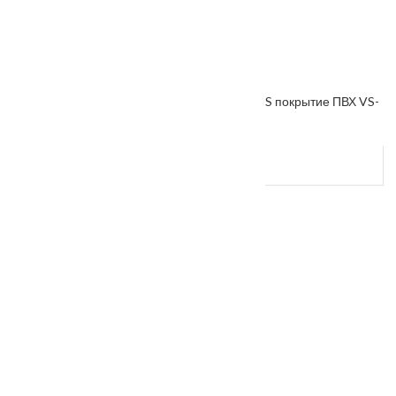
Межкомнатная дверь «VESNA» коллекция VS покрытие ПВХ VS-
38
От
5200
₽