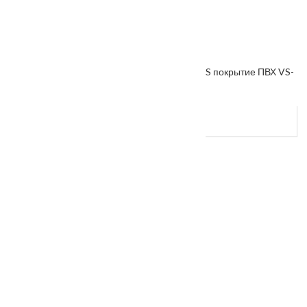
Межкомнатная дверь «VESNA» коллекция VS покрытие ПВХ VS-
14
От
4500
₽
–
5000
₽