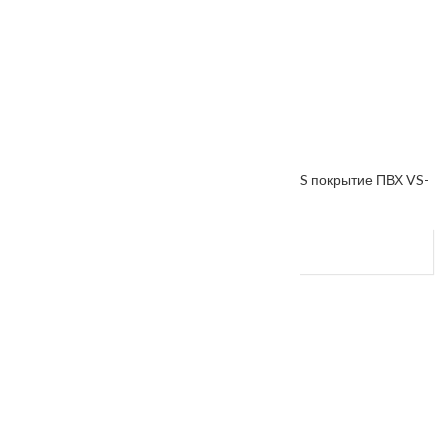
Межкомнатная дверь «VESNA» коллекция VS покрытие ПВХ VS-
38
От
5400
₽