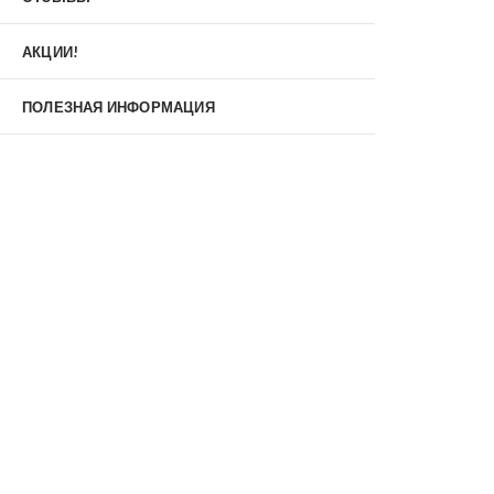
Материал
МДФ/МДФ
Металл/МДФ
АКЦИИ!
Металл/Металл
Производитель
ПОЛЕЗНАЯ ИНФОРМАЦИЯ
MXDoors
Shelter
Альдорс
Браво
Феррони
Тип
Входные двери под заказ
Двустворчатые
Нестандартные
Противопожарные
С зеркалом
С окном
С терморазрывом
С шумоизоляцией/звукоизоляцией
Со стеклопакетом
Уличные
Утепленные(морозостойкие)
Цена
Недорогие