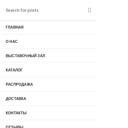
Входные двери в Подольске
г. Подольск, Пионерская улица, 15к2
ГЛАВНАЯ
о нас
Наши работы
Отзывы
О НАС
Гарантия
Выставочный зал
Оплата
ВЫСТАВОЧНЫЙ ЗАЛ
доставка
контакты
КАТАЛОГ
распродажа
+7 (926) 237-25-43
заказать звонок
РАСПРОДАЖА
ДОСТАВКА
0
КОНТАКТЫ
Входные двери
ОТЗЫВЫ