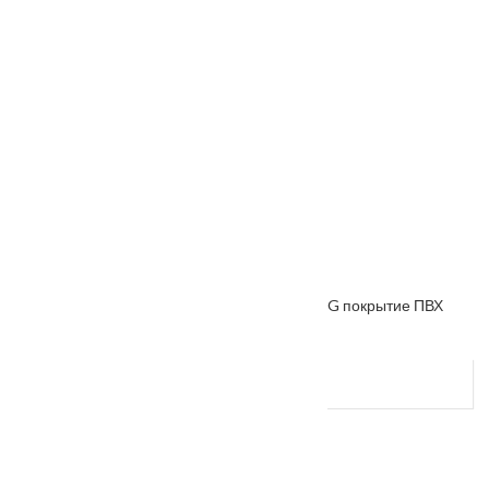
Межкомнатная дверь «VESNA» коллекция VG покрытие ПВХ
VG-7
От
7200
₽