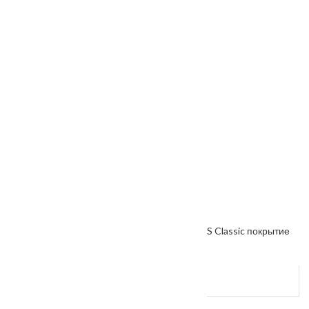
Межкомнатная дверь «VESNA» коллекция VS Classic покрытие
ПВХ VS-48
От
7300
₽