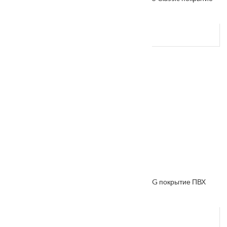
ПВХ VS-50
От
7300
₽
Межкомнатная дверь «VESNA» коллекция VG покрытие ПВХ
VG-5
От
7900
₽