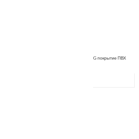
Межкомнатная дверь «VESNA» коллекция VG покрытие ПВХ
VG-1
От
7200
₽