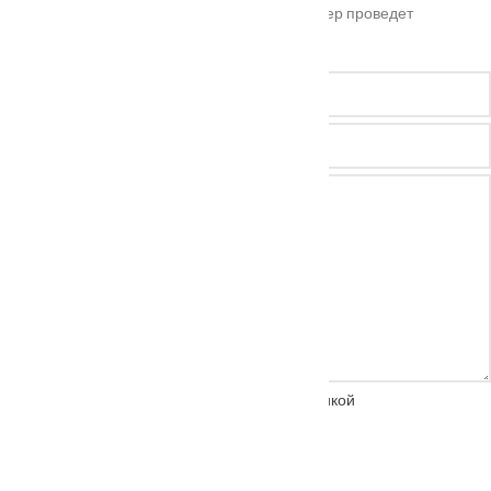
Оставьте ваш номер телефона и наш менеджер проведет
бесплатную консультацию
Нажимая на кнопку, вы соглашаетесь с
политикой
конфиденциальности
ОТПРАВИТЬ