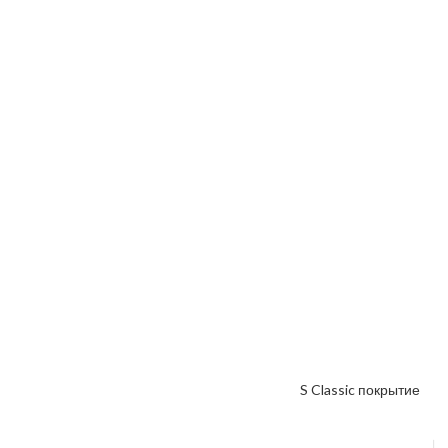
Межкомнатная дверь «VESNA» коллекция VS Classic покрытие
ПВХ VS-49
От
7300
₽