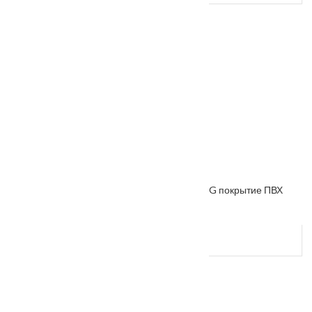
Межкомнатная дверь «VESNA» коллекция VG покрытие ПВХ
VG-12
От
8200
₽