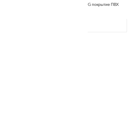
Межкомнатная дверь «VESNA» коллекция VG покрытие ПВХ
VG-4
От
7200
₽