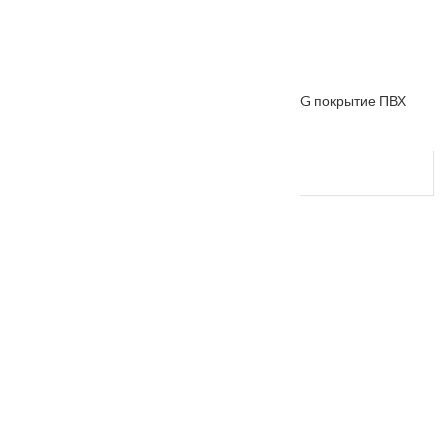
Межкомнатная дверь «VESNA» коллекция VG покрытие ПВХ
VG-2
От
7200
₽