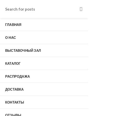
Входные двери в Подольске
г. Подольск, Пионерская улица, 15к2
ГЛАВНАЯ
о нас
Наши работы
Отзывы
О НАС
Гарантия
Выставочный зал
Оплата
ВЫСТАВОЧНЫЙ ЗАЛ
доставка
контакты
КАТАЛОГ
распродажа
+7 (926) 237-25-43
заказать звонок
РАСПРОДАЖА
ДОСТАВКА
0
КОНТАКТЫ
Входные двери
ОТЗЫВЫ