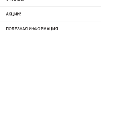
Материал
МДФ/МДФ
Металл/МДФ
АКЦИИ!
Металл/Металл
Производитель
ПОЛЕЗНАЯ ИНФОРМАЦИЯ
MXDoors
Shelter
Альдорс
Браво
Феррони
Тип
Входные двери под заказ
Двустворчатые
Нестандартные
Противопожарные
С зеркалом
С окном
С терморазрывом
С шумоизоляцией/звукоизоляцией
Со стеклопакетом
Уличные
Утепленные(морозостойкие)
Цена
Недорогие