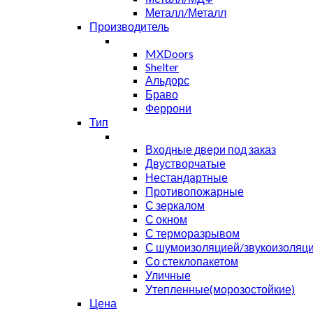
Металл/Металл
Производитель
MXDoors
Shelter
Альдорс
Браво
Феррони
Тип
Входные двери под заказ
Двустворчатые
Нестандартные
Противопожарные
С зеркалом
С окном
С терморазрывом
С шумоизоляцией/звукоизоляц
Со стеклопакетом
Уличные
Утепленные(морозостойкие)
Цена