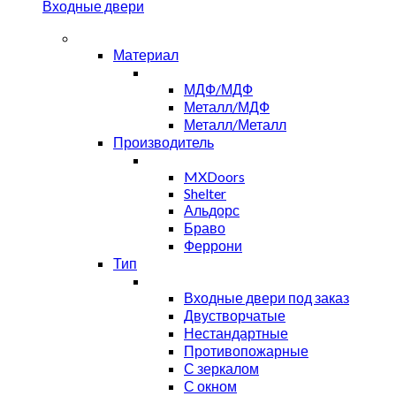
Входные двери
Материал
МДФ/МДФ
Металл/МДФ
Металл/Металл
Производитель
MXDoors
Shelter
Альдорс
Браво
Феррони
Тип
Входные двери под заказ
Двустворчатые
Нестандартные
Противопожарные
С зеркалом
С окном