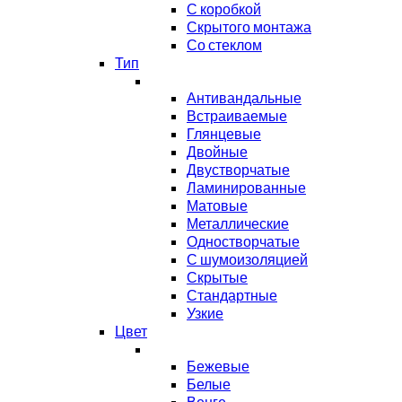
С коробкой
Скрытого монтажа
Со стеклом
Тип
Антивандальные
Встраиваемые
Глянцевые
Двойные
Двустворчатые
Ламинированные
Матовые
Металлические
Одностворчатые
С шумоизоляцией
Скрытые
Стандартные
Узкие
Цвет
Бежевые
Белые
Венге