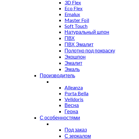
3D Flex
Eco Flex
Emalux
Master Foil
Soft Touch
Натуральный шпон
ПВХ
ПВХ Эмалит
Полотно под покраску
Экошпон
Эмалит
Эмаль
Производитель
Alleanza
Porta Bella
Velldoris
Весна
Геона
С особенностями
Под заказ
С зеркалом