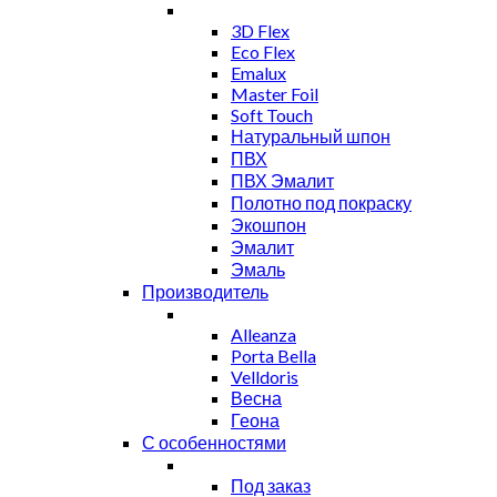
3D Flex
Eco Flex
Emalux
Master Foil
Soft Touch
Натуральный шпон
ПВХ
ПВХ Эмалит
Полотно под покраску
Экошпон
Эмалит
Эмаль
Производитель
Alleanza
Porta Bella
Velldoris
Весна
Геона
С особенностями
Под заказ