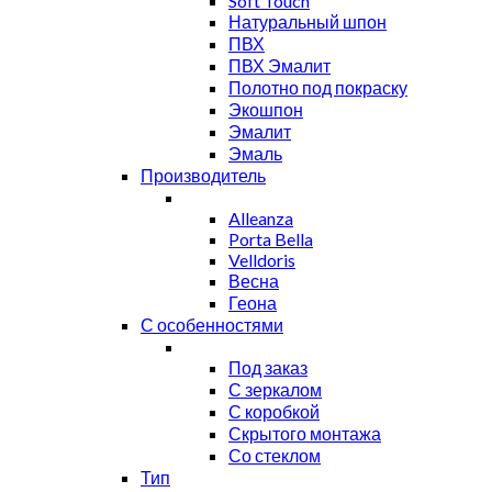
Soft Touch
Натуральный шпон
ПВХ
ПВХ Эмалит
Полотно под покраску
Экошпон
Эмалит
Эмаль
Производитель
Alleanza
Porta Bella
Velldoris
Весна
Геона
С особенностями
Под заказ
С зеркалом
С коробкой
Скрытого монтажа
Со стеклом
Тип