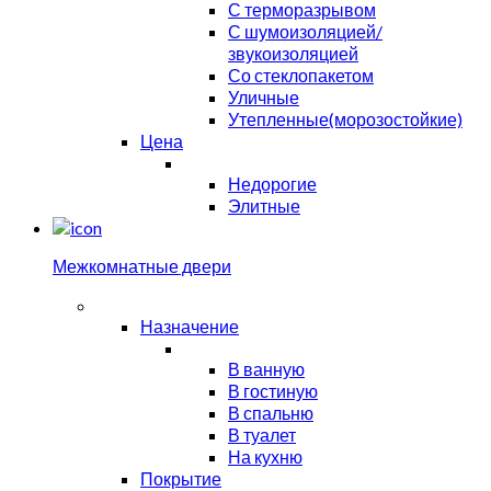
С терморазрывом
С шумоизоляцией/
звукоизоляцией
Со стеклопакетом
Уличные
Утепленные(морозостойкие)
Цена
Недорогие
Элитные
Межкомнатные двери
Назначение
В ванную
В гостиную
В спальню
В туалет
На кухню
Покрытие