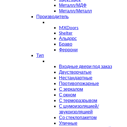
Металл/МДФ
Металл/Металл
Производитель
MXDoors
Shelter
Альдорс
Браво
Феррони
Тип
Входные двери под заказ
Двустворчатые
Нестандартные
Противопожарные
С зеркалом
С окном
С терморазрывом
С шумоизоляцией/
звукоизоляцией
Со стеклопакетом
Уличные