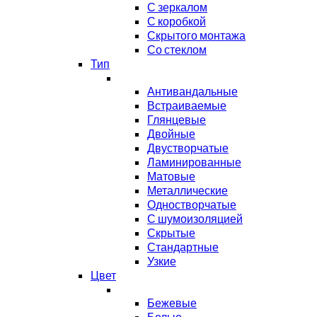
С зеркалом
С коробкой
Скрытого монтажа
Со стеклом
Тип
Антивандальные
Встраиваемые
Глянцевые
Двойные
Двустворчатые
Ламинированные
Матовые
Металлические
Одностворчатые
С шумоизоляцией
Скрытые
Стандартные
Узкие
Цвет
Бежевые
Белые