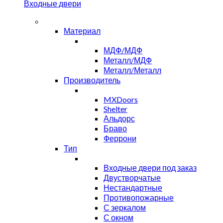
Входные двери
Материал
МДФ/МДФ
Металл/МДФ
Металл/Металл
Производитель
MXDoors
Shelter
Альдорс
Браво
Феррони
Тип
Входные двери под заказ
Двустворчатые
Нестандартные
Противопожарные
С зеркалом
С окном