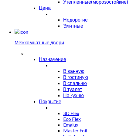
Утепленные(морозостойкие)
Цена
Недорогие
Элитные
Межкомнатные двери
Назначение
В ванную
В гостиную
В спальню
В туалет
На кухню
Покрытие
3D Flex
Eco Flex
Emalux
Master Foil