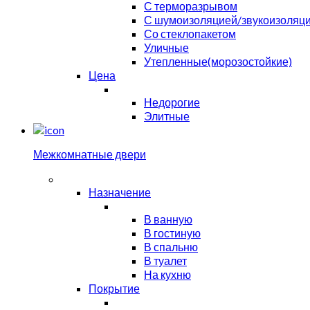
С терморазрывом
С шумоизоляцией/звукоизоляц
Со стеклопакетом
Уличные
Утепленные(морозостойкие)
Цена
Недорогие
Элитные
Межкомнатные двери
Назначение
В ванную
В гостиную
В спальню
В туалет
На кухню
Покрытие