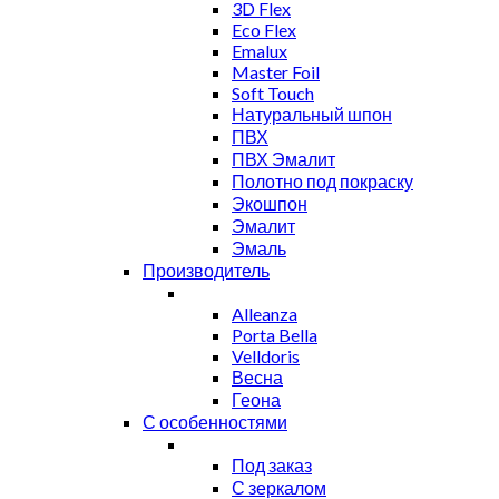
3D Flex
Eco Flex
Emalux
Master Foil
Soft Touch
Натуральный шпон
ПВХ
ПВХ Эмалит
Полотно под покраску
Экошпон
Эмалит
Эмаль
Производитель
Alleanza
Porta Bella
Velldoris
Весна
Геона
С особенностями
Под заказ
С зеркалом