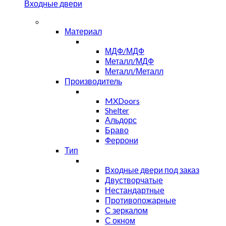
Входные двери
Материал
МДФ/МДФ
Металл/МДФ
Металл/Металл
Производитель
MXDoors
Shelter
Альдорс
Браво
Феррони
Тип
Входные двери под заказ
Двустворчатые
Нестандартные
Противопожарные
С зеркалом
С окном