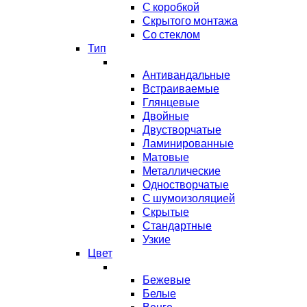
С коробкой
Скрытого монтажа
Со стеклом
Тип
Антивандальные
Встраиваемые
Глянцевые
Двойные
Двустворчатые
Ламинированные
Матовые
Металлические
Одностворчатые
С шумоизоляцией
Скрытые
Стандартные
Узкие
Цвет
Бежевые
Белые
Венге