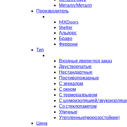
Металл/Металл
Производитель
MXDoors
Shelter
Альдорс
Браво
Феррони
Тип
Входные двери под заказ
Двустворчатые
Нестандартные
Противопожарные
С зеркалом
С окном
С терморазрывом
С шумоизоляцией/звукоизоляц
Со стеклопакетом
Уличные
Утепленные(морозостойкие)
Цена