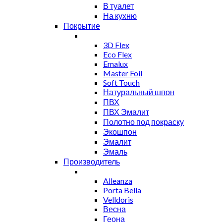
В туалет
На кухню
Покрытие
3D Flex
Eco Flex
Emalux
Master Foil
Soft Touch
Натуральный шпон
ПВХ
ПВХ Эмалит
Полотно под покраску
Экошпон
Эмалит
Эмаль
Производитель
Alleanza
Porta Bella
Velldoris
Весна
Геона