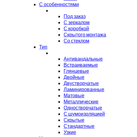
С особенностями
Под заказ
С зеркалом
С коробкой
Скрытого монтажа
Со стеклом
Тип
Антивандальные
Встраиваемые
Глянцевые
Двойные
Двустворчатые
Ламинированные
Матовые
Металлические
Одностворчатые
С шумоизоляцией
Скрытые
Стандартные
Узкие