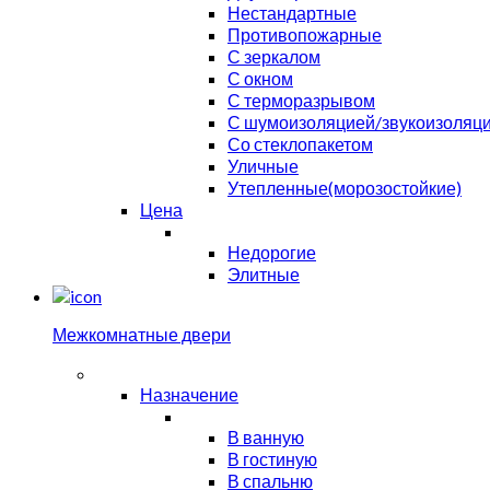
Нестандартные
Противопожарные
С зеркалом
С окном
С терморазрывом
С шумоизоляцией/звукоизоляц
Со стеклопакетом
Уличные
Утепленные(морозостойкие)
Цена
Недорогие
Элитные
Межкомнатные двери
Назначение
В ванную
В гостиную
В спальню