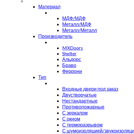
Материал
МДФ/МДФ
Металл/МДФ
Металл/Металл
Производитель
MXDoors
Shelter
Альдорс
Браво
Феррони
Тип
Входные двери под заказ
Двустворчатые
Нестандартные
Противопожарные
С зеркалом
С окном
С терморазрывом
С шумоизоляцией/звукоизоляц