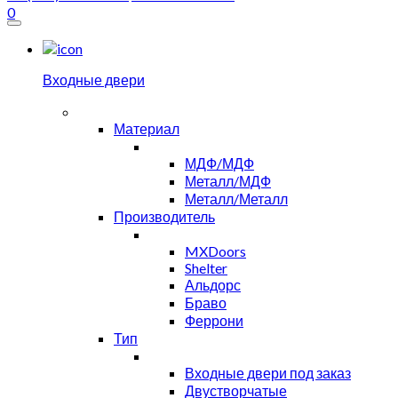
0
Входные двери
Материал
МДФ/МДФ
Металл/МДФ
Металл/Металл
Производитель
MXDoors
Shelter
Альдорс
Браво
Феррони
Тип
Входные двери под заказ
Двустворчатые