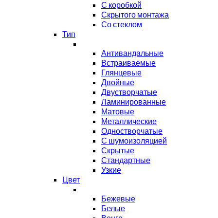
С коробкой
Скрытого монтажа
Со стеклом
Тип
Антивандальные
Встраиваемые
Глянцевые
Двойные
Двустворчатые
Ламинированные
Матовые
Металлические
Одностворчатые
С шумоизоляцией
Скрытые
Стандартные
Узкие
Цвет
Бежевые
Белые
Венге