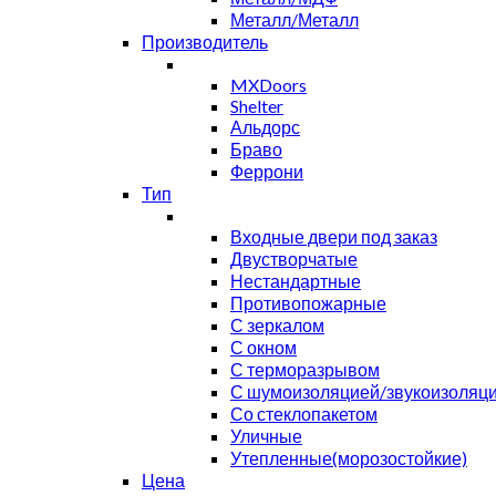
Металл/Металл
Производитель
MXDoors
Shelter
Альдорс
Браво
Феррони
Тип
Входные двери под заказ
Двустворчатые
Нестандартные
Противопожарные
С зеркалом
С окном
С терморазрывом
С шумоизоляцией/звукоизоляц
Со стеклопакетом
Уличные
Утепленные(морозостойкие)
Цена