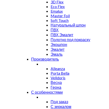
3D Flex
Eco Flex
Emalux
Master Foil
Soft Touch
Натуральный шпон
ПВХ
ПВХ Эмалит
Полотно под покраску
Экошпон
Эмалит
Эмаль
Производитель
Alleanza
Porta Bella
Velldoris
Весна
Геона
С особенностями
Под заказ
С зеркалом