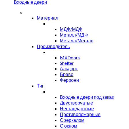
Входные двери
Материал
МДФ/МДФ
Металл/МДФ
Металл/Металл
Производитель
MXDoors
Shelter
Альдорс
Браво
Феррони
Тип
Входные двери под заказ
Двустворчатые
Нестандартные
Противопожарные
С зеркалом
С окном