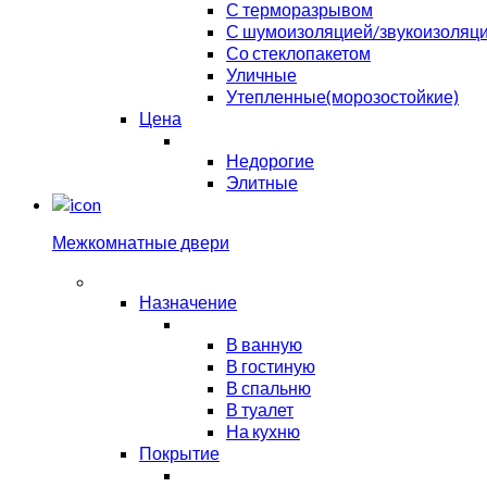
С терморазрывом
С шумоизоляцией/звукоизоляц
Со стеклопакетом
Уличные
Утепленные(морозостойкие)
Цена
Недорогие
Элитные
Межкомнатные двери
Назначение
В ванную
В гостиную
В спальню
В туалет
На кухню
Покрытие