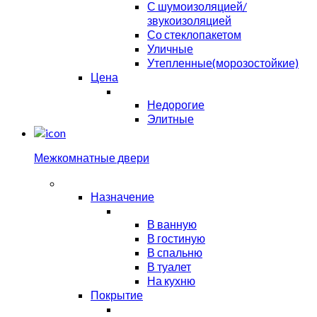
С шумоизоляцией/
звукоизоляцией
Со стеклопакетом
Уличные
Утепленные(морозостойкие)
Цена
Недорогие
Элитные
Межкомнатные двери
Назначение
В ванную
В гостиную
В спальню
В туалет
На кухню
Покрытие