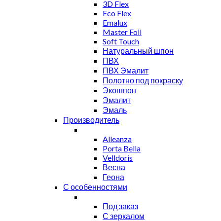
3D Flex
Eco Flex
Emalux
Master Foil
Soft Touch
Натуральный шпон
ПВХ
ПВХ Эмалит
Полотно под покраску
Экошпон
Эмалит
Эмаль
Производитель
Alleanza
Porta Bella
Velldoris
Весна
Геона
С особенностями
Под заказ
С зеркалом