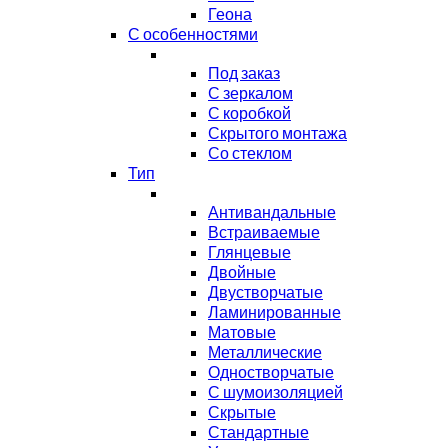
Геона
С особенностями
Под заказ
С зеркалом
С коробкой
Скрытого монтажа
Со стеклом
Тип
Антивандальные
Встраиваемые
Глянцевые
Двойные
Двустворчатые
Ламинированные
Матовые
Металлические
Одностворчатые
С шумоизоляцией
Скрытые
Стандартные