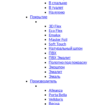
В спальню
В туалет
На кухню
Покрытие
3D Flex
Eco Flex
Emalux
Master Foil
Soft Touch
Натуральный шпон
ПВХ
ПВХ Эмалит
Полотно под покраску
Экошпон
Эмалит
Эмаль
Производитель
Alleanza
Porta Bella
Velldoris
Весна