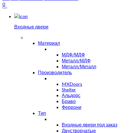
0
Входные двери
Материал
МДФ/МДФ
Металл/МДФ
Металл/Металл
Производитель
MXDoors
Shelter
Альдорс
Браво
Феррони
Тип
Входные двери под заказ
Двустворчатые