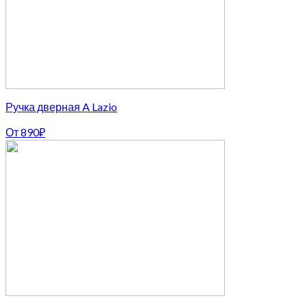
Ручка дверная A Lazio
От
890
₽