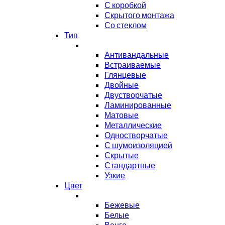
С коробкой
Скрытого монтажа
Со стеклом
Тип
Антивандальные
Встраиваемые
Глянцевые
Двойные
Двустворчатые
Ламинированные
Матовые
Металлические
Одностворчатые
С шумоизоляцией
Скрытые
Стандартные
Узкие
Цвет
Бежевые
Белые
Венге