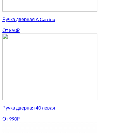
Ручка дверная A Carrino
От
890
₽
Ручка дверная 40 левая
От
990
₽