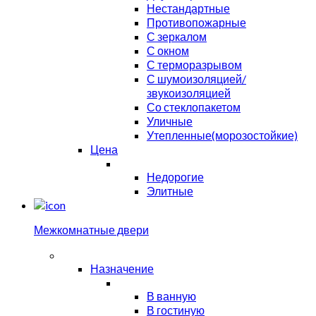
Нестандартные
Противопожарные
С зеркалом
С окном
С терморазрывом
С шумоизоляцией/
звукоизоляцией
Со стеклопакетом
Уличные
Утепленные(морозостойкие)
Цена
Недорогие
Элитные
Межкомнатные двери
Назначение
В ванную
В гостиную