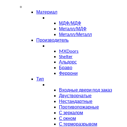
Материал
МДФ/МДФ
Металл/МДФ
Металл/Металл
Производитель
MXDoors
Shelter
Альдорс
Браво
Феррони
Тип
Входные двери под заказ
Двустворчатые
Нестандартные
Противопожарные
С зеркалом
С окном
С терморазрывом