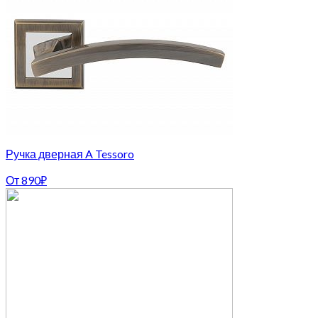
Ручка дверная A Tessoro
От
890
₽