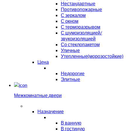
Нестандартные
Противопожарные
С зеркалом
С окном
С терморазрывом
С шумоизоляцией/
звукоизоляцией
Со стеклопакетом
Уличные
Утепленные(морозостойкие)
Цена
Недорогие
Элитные
Межкомнатные двери
Назначение
В ванную
В гостиную