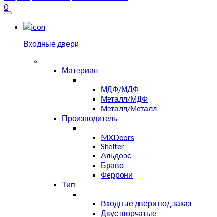
0
Входные двери
Материал
МДФ/МДФ
Металл/МДФ
Металл/Металл
Производитель
MXDoors
Shelter
Альдорс
Браво
Феррони
Тип
Входные двери под заказ
Двустворчатые