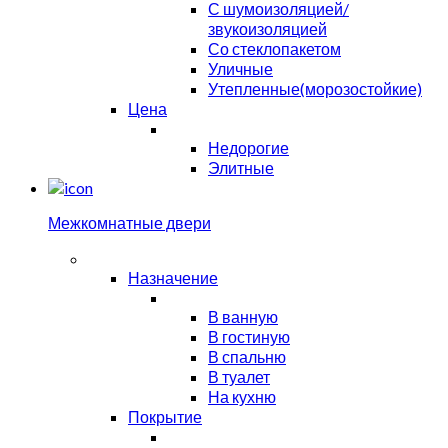
С шумоизоляцией/
звукоизоляцией
Со стеклопакетом
Уличные
Утепленные(морозостойкие)
Цена
Недорогие
Элитные
Межкомнатные двери
Назначение
В ванную
В гостиную
В спальню
В туалет
На кухню
Покрытие