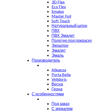
3D Flex
Eco Flex
Emalux
Master Foil
Soft Touch
Натуральный шпон
ПВХ
ПВХ Эмалит
Полотно под покраску
Экошпон
Эмалит
Эмаль
Производитель
Alleanza
Porta Bella
Velldoris
Весна
Геона
С особенностями
Под заказ
С зеркалом