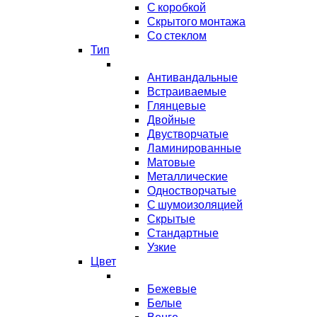
С коробкой
Скрытого монтажа
Со стеклом
Тип
Антивандальные
Встраиваемые
Глянцевые
Двойные
Двустворчатые
Ламинированные
Матовые
Металлические
Одностворчатые
С шумоизоляцией
Скрытые
Стандартные
Узкие
Цвет
Бежевые
Белые
Венге