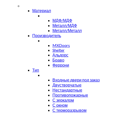
Материал
МДФ/МДФ
Металл/МДФ
Металл/Металл
Производитель
MXDoors
Shelter
Альдорс
Браво
Феррони
Тип
Входные двери под заказ
Двустворчатые
Нестандартные
Противопожарные
С зеркалом
С окном
С терморазрывом