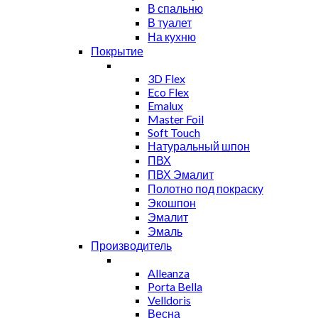
В спальню
В туалет
На кухню
Покрытие
3D Flex
Eco Flex
Emalux
Master Foil
Soft Touch
Натуральный шпон
ПВХ
ПВХ Эмалит
Полотно под покраску
Экошпон
Эмалит
Эмаль
Производитель
Alleanza
Porta Bella
Velldoris
Весна