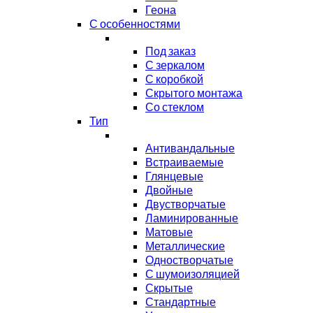
Геона
С особенностями
Под заказ
С зеркалом
С коробкой
Скрытого монтажа
Со стеклом
Тип
Антивандальные
Встраиваемые
Глянцевые
Двойные
Двустворчатые
Ламинированные
Матовые
Металлические
Одностворчатые
С шумоизоляцией
Скрытые
Стандартные