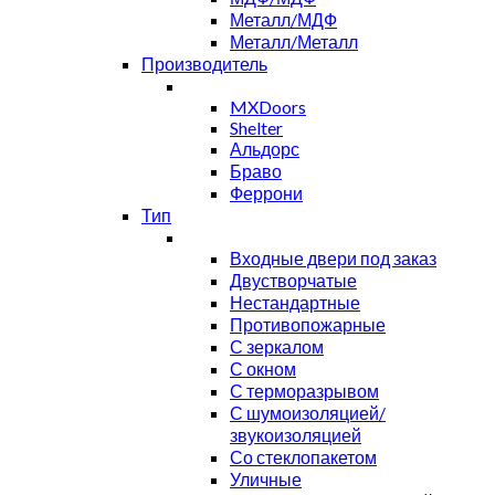
Металл/МДФ
Металл/Металл
Производитель
MXDoors
Shelter
Альдорс
Браво
Феррони
Тип
Входные двери под заказ
Двустворчатые
Нестандартные
Противопожарные
С зеркалом
С окном
С терморазрывом
С шумоизоляцией/
звукоизоляцией
Со стеклопакетом
Уличные