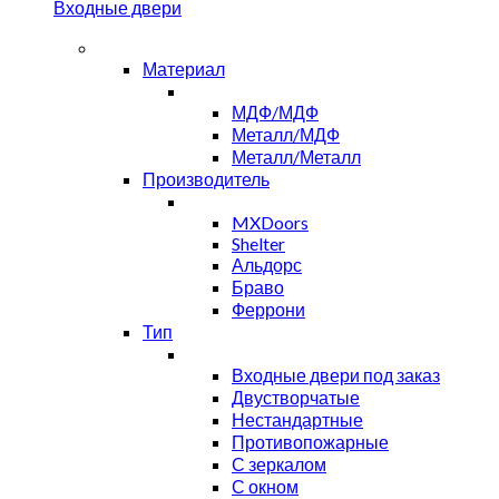
Входные двери
Материал
МДФ/МДФ
Металл/МДФ
Металл/Металл
Производитель
MXDoors
Shelter
Альдорс
Браво
Феррони
Тип
Входные двери под заказ
Двустворчатые
Нестандартные
Противопожарные
С зеркалом
С окном