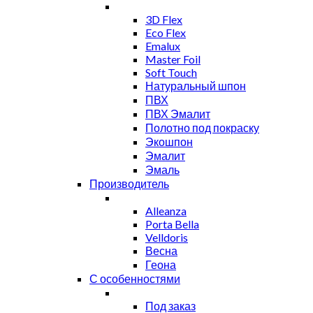
3D Flex
Eco Flex
Emalux
Master Foil
Soft Touch
Натуральный шпон
ПВХ
ПВХ Эмалит
Полотно под покраску
Экошпон
Эмалит
Эмаль
Производитель
Alleanza
Porta Bella
Velldoris
Весна
Геона
С особенностями
Под заказ