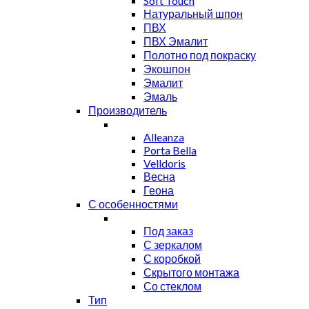
Soft Touch
Натуральный шпон
ПВХ
ПВХ Эмалит
Полотно под покраску
Экошпон
Эмалит
Эмаль
Производитель
Alleanza
Porta Bella
Velldoris
Весна
Геона
С особенностями
Под заказ
С зеркалом
С коробкой
Скрытого монтажа
Со стеклом
Тип