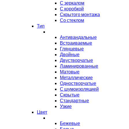
С зеркалом
С коробкой
Скрытого монтажа
Со стеклом
Тип
Антивандальные
Встраиваемые
Глянцевые
Двойные
Двустворчатые
Ламинированные
Матовые
Металлические
Одностворчатые
С шумоизоляцией
Скрытые
Стандартные
Узкие
Цвет
Бежевые
Белые