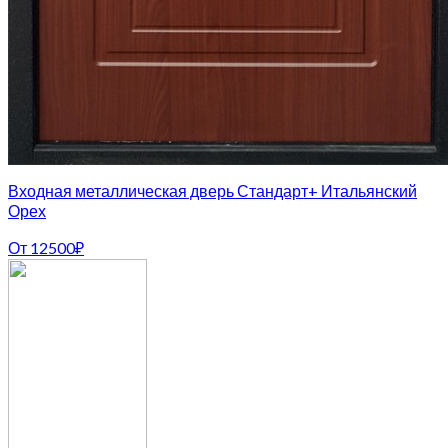
Входная металлическая дверь Стандарт+ Итальянский
Орех
От
12500
₽