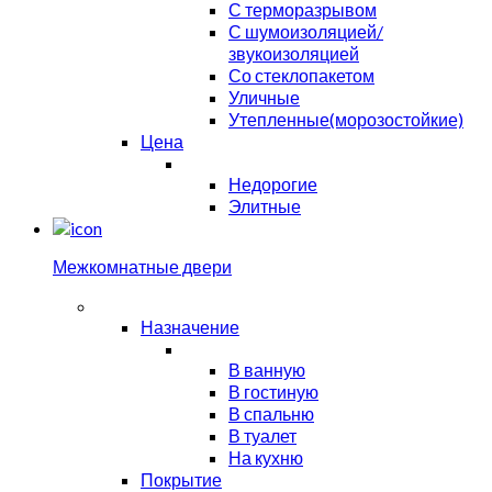
С терморазрывом
С шумоизоляцией/
звукоизоляцией
Со стеклопакетом
Уличные
Утепленные(морозостойкие)
Цена
Недорогие
Элитные
Межкомнатные двери
Назначение
В ванную
В гостиную
В спальню
В туалет
На кухню
Покрытие