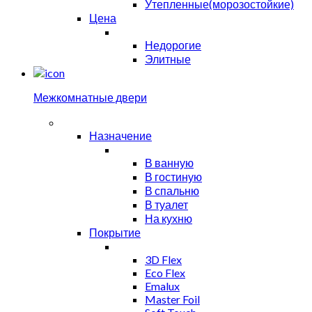
Утепленные(морозостойкие)
Цена
Недорогие
Элитные
Межкомнатные двери
Назначение
В ванную
В гостиную
В спальню
В туалет
На кухню
Покрытие
3D Flex
Eco Flex
Emalux
Master Foil