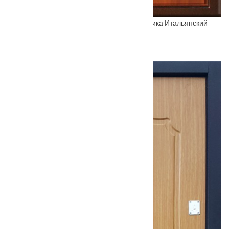
Входная металлическая дверь Юг 03 Классика Итальянский
орех
От
18500
₽