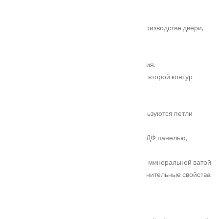
Установка
Основные характеристики:
Толщина металла, использованного при производстве двери,
составляет 1,5 мм.
Короб цельно гнутый.
Входная дверь имеет два контура уплотнения.
Один контур расположен на полотне двери, второй контур
расположен на коробе.
Толщина полотна 75 мм.
Полотно навешивается на две петли. Используются петли
«Евро» с открытым подшипником.
Внутренняя часть полотна декорирована МДФ панелью,
толщиной 12 мм.
Полотно и короб входной двери, заполнены минеральной ватой
повышенной плотности. Это придаёт дополнительные свойства
по тепло и шума изоляции двери в целом.
Декоративные свойства: