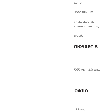
высокая шумоизоляция до 32 дБ (подтверждено
сертификатом);
сертификаты для медицинских и общеобразоватльных
учереждений;
беспустотное заполнение полотна с рёбрами жескости;
простота установки - коробка зарезана, есть отверстие под
замок и ручку;
пожаростойкость (подтверждено сертификатом);
повышенная гарантия - 3 года.
Стандартный комплект включает в
себя:
дверное полотно выбранного размера;
коробка из экструдированного ПВХ 60x40x2060 мм - 2,5 шт.;
наличник ПВХ прямой 70x8x2200 мм - 5 шт.
Фурнитура и доборы - в комплект не входят.
Размер добора, которым можно
укомплектовать дверь:
добор совмещеный с наличником 100х8х2200 мм;