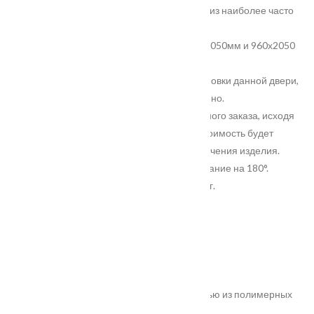
серийно в двух основных размерах, исходя из наиболее часто
используемых дверных проёмов.
Установочный размер входной двери 860х2050мм и 960х2050
мм.
Относительные размеры проёма, для установки данной двери,
900х2100 мм и 1000х2100 мм. соответственно.
Данная модель доступна для индивидуального заказа, исходя
из размеров проёма заказчика. При этом стоимость будет
отличаться, исходя из коэффициента увеличения изделия.
Открывание двери: левое и правое. Открывание на 180°.
Вес штатного изделия, приблизительно 80 кг.
Характеристики
Замер
Основные преимущества:
жёсткое антивандальное покрытие;
100% влагостойкость (изготовлена полностью из полимерных
материалов);