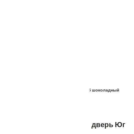
Услуги
Установка
о нас
Наши работы
Отзывы
Гарантия
Выставочный зал
Оплата
доставка
контакты
распродажа
556885@mail.ru
+7 (926) 237-25-43
Главная
Входные двери
Металл/МДФ
Входная металлическая дверь Юг 03 Дуб шоколадный
Входная металлическая дверь Юг