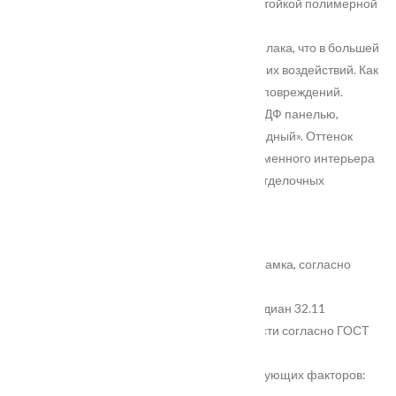
Металл входной двери покрыт атмосферостойкой полимерной
краской, цвет «Медный Антик».
Краска имеет дополнительное содержание лака, что в большей
степени защищает входную дверь от внешних воздействий. Как
атмосферных явлений так и механических повреждений.
Внутренняя часть полотна декорирована МДФ панелью,
покрытой ПВХ плёнкой в цвете «Дуб Шоколадный». Оттенок
данной плёнки хорошо подходит для современного интерьера
и легко интегрируется в сочетание других отделочных
материалов.
Свойства безопасности:
В данной входной двери используется два замка, согласно
требованиям ГОСТ.
Основной замок, врезной цилиндровый Гардиан 32.11
Данный замок имеет 4 Класс взломастойкости согласно ГОСТ
5089-2011
Надёжность замка достигается за счёт следующих факторов: