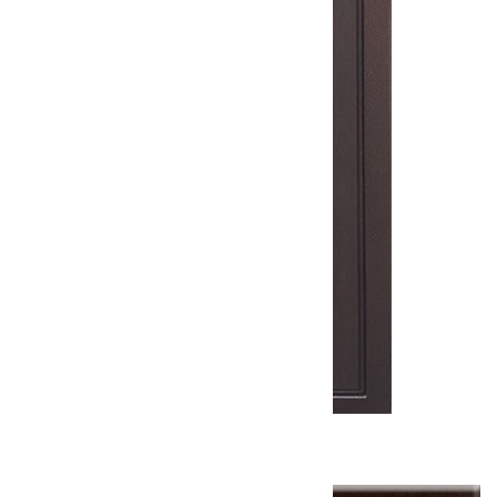
Дверь входная (С) Комфорт ТРИО
От
30800
₽