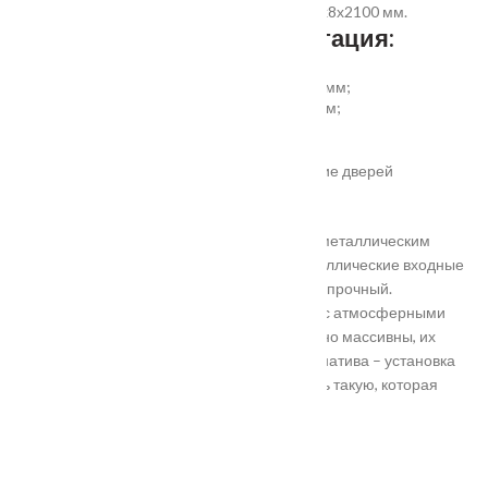
добор прямой 150, 200, 300 (только белый)х8х2100 мм.
Дополнительная комплектация:
установка отбойной пластины высотой 200 мм;
врезка вентиляционной решётки 368х130 мм;
автоматический умный порог;
порог из ПВХ или алюминия.
Обратите внимание! Возможно изготовление дверей
нестандартного размера.
Они отличаются критериями: габаритами, металлическим
выполнением, отделкой, ценой. Двери металлические входные
в Подольске самые популярные. Материал прочный.
Устойчивость в неблагоприятных регионах с атмосферными
осадками. Полотно и конструкция достаточно массивны, их
тяжело вскрыть злоумышленникам. Альтернатива – установка
входной двери в Подольске. Лучше покупать такую, которая
выполнена из дерева твердых пород.
Установка
Похожие товары