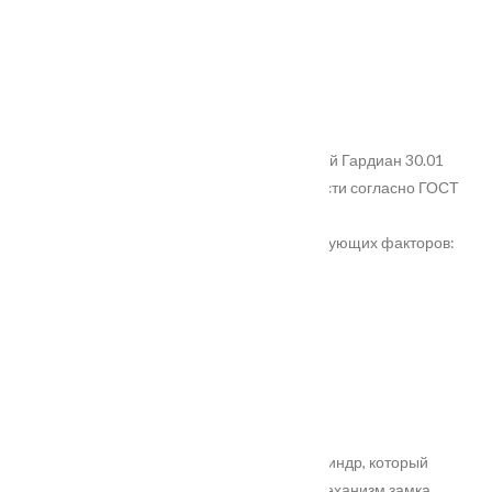
Количество оборотов: 2
Количество ригелей: 3
Диаметр ригелей: 15,8 мм
Вылет ригелей: 26 мм
Масса замка: 1,25 кг
Дополнительный замок, врезной сувальдный Гардиан 30.01
Данный замок имеет 2 Класс взломастойкости согласно ГОСТ
5089-2011
Надёжность замка достигается за счёт следующих факторов:
Количество сувальд: 8 шт
Количество комбинаций: более 1,6 млн
Количество полуоборотов: 2
Количество ригелей: 3
Диаметр ригелей: 15,8 мм
Вылет ригелей: 26 мм
Масса замка: 0,95 кг
В цилиндровый замок устанавливается цилиндр, который
посредством ключа, приводит в действие механизм замка.