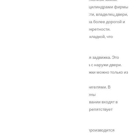
Данная модель комплектуется как правило цилиндрами фирмы
«Fuaro», «Apecs» и прочие. При необходимости, владелец двери,
может самостоятельно заменить цилиндр, на более дорогой и
соответственно более надёжный, в плане секретности.
Основной замок защищен врезной броненакладкой, что
препятствует высверливанию цилиндра.
Дополнительно, в двери установлена ночная задвижка. Это
независимое устройство и не имеет доступа с наружи двери.
Открыть и закрыть дверь при помощи задвижки можно только из
нутрии помещения.
Также дверь оснащена противосъёмными ригелями. В
петлевой части полотна, с торца, расположены
дополнительные штыри, которые при закрывании входят в
соответствующие отверстия в коробе. Это препятствует
вскрытию двери, в случае среза петель.
Входная дверь РОС 03 «Дуб Шоколадный», производится