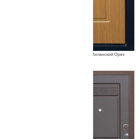
Входная металлическая дверь Стандарт+ Миланский Орех
От
12500
₽