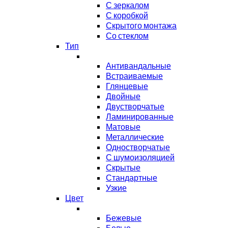
С зеркалом
С коробкой
Скрытого монтажа
Со стеклом
Тип
Антивандальные
Встраиваемые
Глянцевые
Двойные
Двустворчатые
Ламинированные
Матовые
Металлические
Одностворчатые
С шумоизоляцией
Скрытые
Стандартные
Узкие
Цвет
Бежевые
Белые