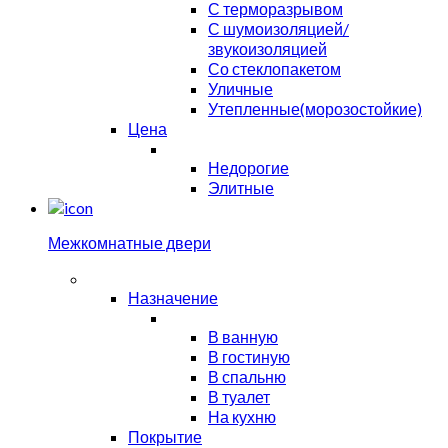
С терморазрывом
С шумоизоляцией/
звукоизоляцией
Со стеклопакетом
Уличные
Утепленные(морозостойкие)
Цена
Недорогие
Элитные
Межкомнатные двери
Назначение
В ванную
В гостиную
В спальню
В туалет
На кухню
Покрытие