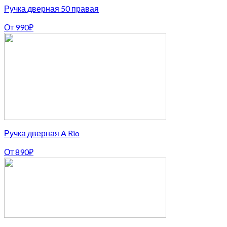
Ручка дверная 50 правая
От
990
₽
Ручка дверная A Rio
От
890
₽