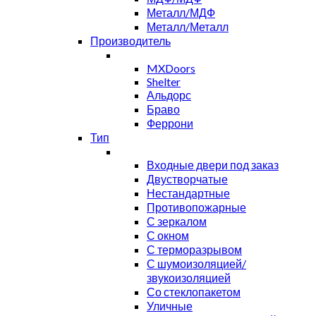
Металл/МДФ
Металл/Металл
Производитель
MXDoors
Shelter
Альдорс
Браво
Феррони
Тип
Входные двери под заказ
Двустворчатые
Нестандартные
Противопожарные
С зеркалом
С окном
С терморазрывом
С шумоизоляцией/
звукоизоляцией
Со стеклопакетом
Уличные