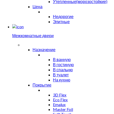
Утепленные(морозостойкие)
Цена
Недорогие
Элитные
Межкомнатные двери
Назначение
В ванную
В гостиную
В спальню
В туалет
На кухню
Покрытие
3D Flex
Eco Flex
Emalux
Master Foil