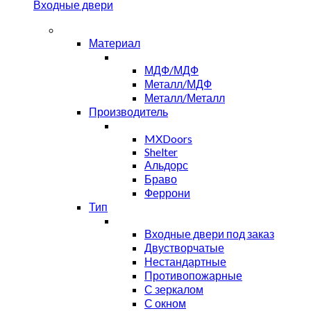
Входные двери
Материал
МДФ/МДФ
Металл/МДФ
Металл/Металл
Производитель
MXDoors
Shelter
Альдорс
Браво
Феррони
Тип
Входные двери под заказ
Двустворчатые
Нестандартные
Противопожарные
С зеркалом
С окном