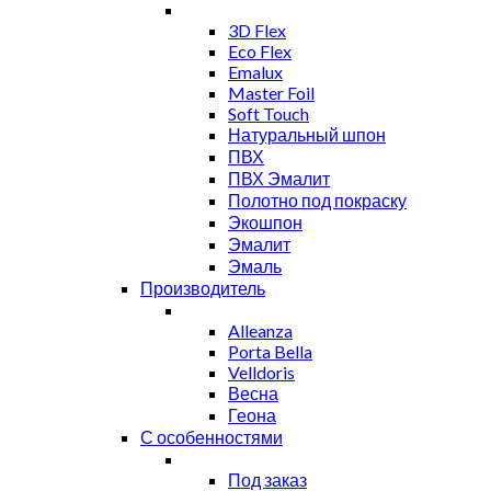
3D Flex
Eco Flex
Emalux
Master Foil
Soft Touch
Натуральный шпон
ПВХ
ПВХ Эмалит
Полотно под покраску
Экошпон
Эмалит
Эмаль
Производитель
Alleanza
Porta Bella
Velldoris
Весна
Геона
С особенностями
Под заказ