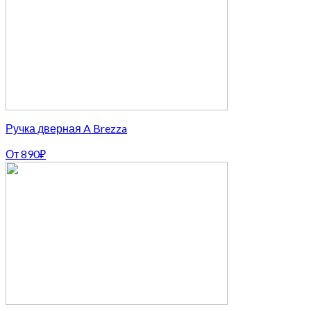
Ручка дверная A Brezza
От
890
₽