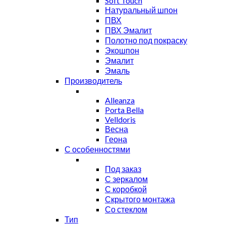
Soft Touch
Натуральный шпон
ПВХ
ПВХ Эмалит
Полотно под покраску
Экошпон
Эмалит
Эмаль
Производитель
Alleanza
Porta Bella
Velldoris
Весна
Геона
С особенностями
Под заказ
С зеркалом
С коробкой
Скрытого монтажа
Со стеклом
Тип