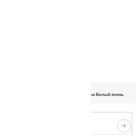
Услуги
Установка
о нас
Наши работы
Отзывы
Гарантия
Выставочный зал
Оплата
доставка
контакты
распродажа
556885@mail.ru
+7 (926) 237-25-43
Главная
Входные двери
Металл/МДФ
Входная металлическая дверь Троя Антик Белый ясень
128мм