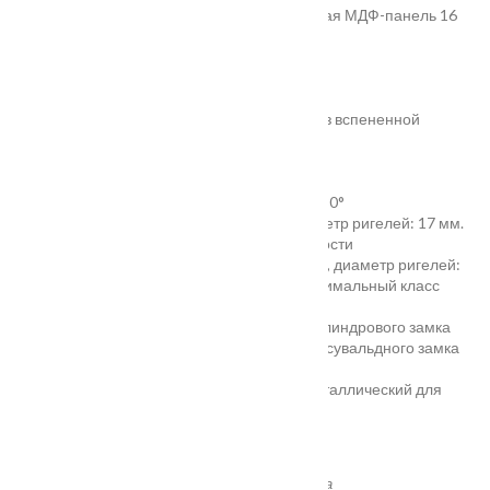
• Внутреннее покрытие:
фрезерованная МДФ-панель 16
мм, цвет
«Белый ясень»
.
• Толщина дверного полотна:
111 мм
• Толщина дверной коробки:
128 мм
• Наполнитель:
пенополистирол
• Уплотнитель:
3 контура уплотнения из вспененной
резины
• Ручка:
раздельная, цвет — хром
• Глазок:
широкого обзора, цвет — хром
• Петли:
3 шт., наружные, открывание 180°
• Основной замок:
цилиндровый, диаметр ригелей: 17 мм.
4-ый, максимальный класс взломостойкости
• Дополнительный замок:
сувальдный, диаметр ригелей:
18 мм +1 ригель «атнтиспил». 4-ый, максимальный класс
взломостойкости
• Накладки:
врезная броненакладка цилиндрового замка
2,5 см, овальная с защитой от сквозняка сувальдного замка
• Независимая ночная задвижка
• Эксцентрик:
на основном замке — металлический для
защёлки, пластиковый — для ригеля
• Противосъём:
штыри, 3 шт.
• Размеры:
860х2050 мм, 960х2050 мм
*стоимость двери уточняйте у менеджера