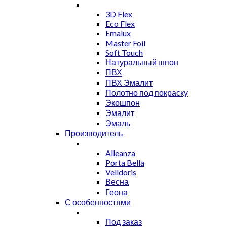
3D Flex
Eco Flex
Emalux
Master Foil
Soft Touch
Натуральный шпон
ПВХ
ПВХ Эмалит
Полотно под покраску
Экошпон
Эмалит
Эмаль
Производитель
Alleanza
Porta Bella
Velldoris
Весна
Геона
С особенностями
Под заказ