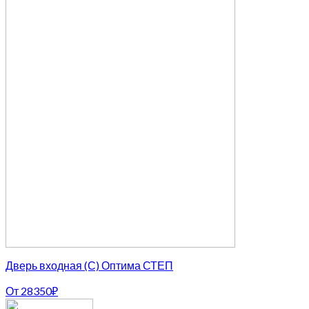
Дверь входная (С) Оптима СТЕП
От
28350
₽