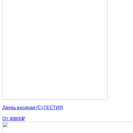
Дверь входная (С) ГЕСТИЯ
От
30800
₽