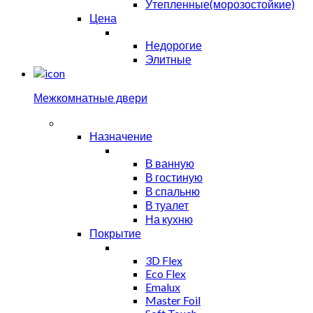
Утепленные(морозостойкие)
Цена
Недорогие
Элитные
Межкомнатные двери
Назначение
В ванную
В гостиную
В спальню
В туалет
На кухню
Покрытие
3D Flex
Eco Flex
Emalux
Master Foil