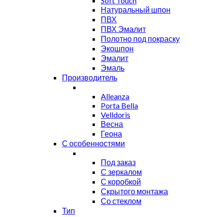
Soft Touch
Натуральный шпон
ПВХ
ПВХ Эмалит
Полотно под покраску
Экошпон
Эмалит
Эмаль
Производитель
Alleanza
Porta Bella
Velldoris
Весна
Геона
С особенностями
Под заказ
С зеркалом
С коробкой
Скрытого монтажа
Со стеклом
Тип