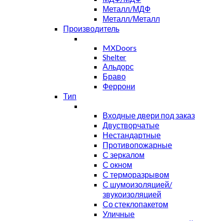
Металл/МДФ
Металл/Металл
Производитель
MXDoors
Shelter
Альдорс
Браво
Феррони
Тип
Входные двери под заказ
Двустворчатые
Нестандартные
Противопожарные
С зеркалом
С окном
С терморазрывом
С шумоизоляцией/
звукоизоляцией
Со стеклопакетом
Уличные