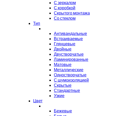
С зеркалом
С коробкой
Скрытого монтажа
Со стеклом
Тип
Антивандальные
Встраиваемые
Глянцевые
Двойные
Двустворчатые
Ламинированные
Матовые
Металлические
Одностворчатые
С шумоизоляцией
Скрытые
Стандартные
Узкие
Цвет
Бежевые
Белые