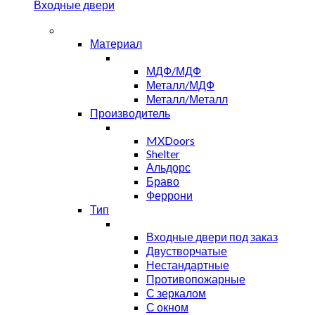
Входные двери
Материал
МДФ/МДФ
Металл/МДФ
Металл/Металл
Производитель
MXDoors
Shelter
Альдорс
Браво
Феррони
Тип
Входные двери под заказ
Двустворчатые
Нестандартные
Противопожарные
С зеркалом
С окном