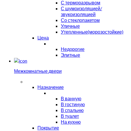
С терморазрывом
С шумоизоляцией/
звукоизоляцией
Со стеклопакетом
Уличные
Утепленные(морозостойкие)
Цена
Недорогие
Элитные
Межкомнатные двери
Назначение
В ванную
В гостиную
В спальню
В туалет
На кухню
Покрытие