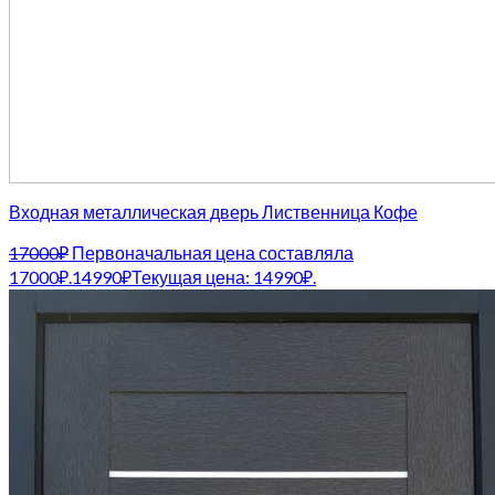
Входная металлическая дверь Лиственница Кофе
17000
₽
Первоначальная цена составляла
17000₽.
14990
₽
Текущая цена: 14990₽.