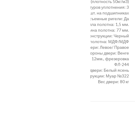
Заполнение полотна
:
Минеральная плита (плотность 50кг/м3)
Кол-во контуров уплотнения
:
3
Петли
:
3 шт. на подшипниках
Противосъемные ригели
:
Да
Толщина металла полотна
:
1,5 мм.
Толщина полотна
:
77 мм.
Цветовая группа дверной металлоконструкции
:
Черный
Отделка полотна
:
МДФ/МДФ
Открывание двери
:
Левое/ Правое
Цвет внешней стороны двери
:
Венге
Внутренняя сторона полотна
:
МДФ 12мм., фрезеровка
ФЛ-244
Цвет внутренней стороны двери
:
Белый ясень
Цвет дверной металлоконструкции
:
Муар №322
Вес двери
:
80 кг
ПОХОЖИЕ ТОВАРЫ