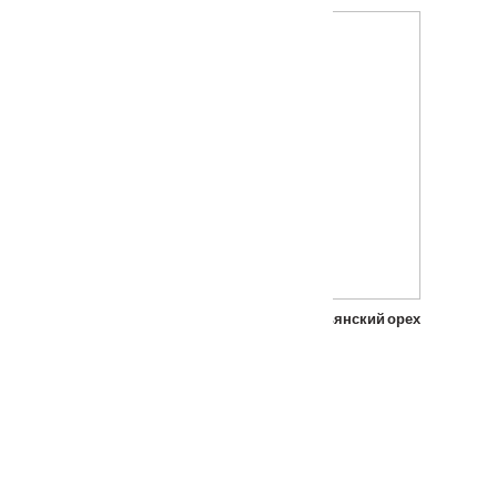
Входная металлическая дверь Гост 7-2 Итальянский орех
От
15000
₽