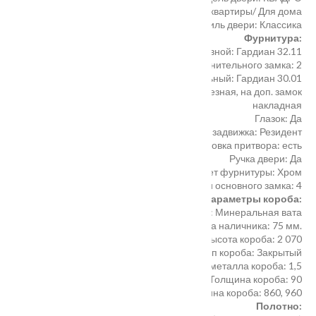
Назначение двери
:
Для квартиры/ Для дома
Стиль двери
:
Классика
Фурнитура:
Замок основной
:
Гардиан 32.11
Классбезопасности дополнительного замка
:
2
Замок дополнительный
:
Гардиан 30.01
Броненакладка
:
На основ. замок врезная, на доп. замок
накладная
Глазок
:
Да
Ночная задвижка
:
Резидент
Регулировка притвора
:
есть
Ручка двери
:
Да
Цвет фурнитуры
:
Хром
Классбезопасности основного замка
:
4
Параметры короба:
Заполнение короба
:
Минеральная вата
Ширина наличника
:
75 мм.
Высота короба
:
2 070
Тип короба
:
Закрытый
Толщина металла короба
:
1,5
Толщина короба
:
90
Ширина короба
:
860, 960
Полотно: