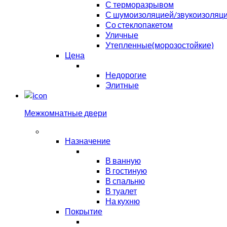
С терморазрывом
С шумоизоляцией/звукоизоляц
Со стеклопакетом
Уличные
Утепленные(морозостойкие)
Цена
Недорогие
Элитные
Межкомнатные двери
Назначение
В ванную
В гостиную
В спальню
В туалет
На кухню
Покрытие