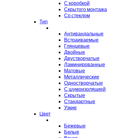
С коробкой
Скрытого монтажа
Со стеклом
Тип
Антивандальные
Встраиваемые
Глянцевые
Двойные
Двустворчатые
Ламинированные
Матовые
Металлические
Одностворчатые
С шумоизоляцией
Скрытые
Стандартные
Узкие
Цвет
Бежевые
Белые
Венге