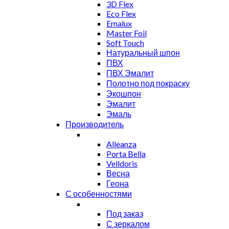
3D Flex
Eco Flex
Emalux
Master Foil
Soft Touch
Натуральный шпон
ПВХ
ПВХ Эмалит
Полотно под покраску
Экошпон
Эмалит
Эмаль
Производитель
Alleanza
Porta Bella
Velldoris
Весна
Геона
С особенностями
Под заказ
С зеркалом