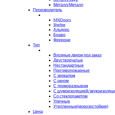
Металл/Металл
Производитель
MXDoors
Shelter
Альдорс
Браво
Феррони
Тип
Входные двери под заказ
Двустворчатые
Нестандартные
Противопожарные
С зеркалом
С окном
С терморазрывом
С шумоизоляцией/звукоизоляц
Со стеклопакетом
Уличные
Утепленные(морозостойкие)
Цена