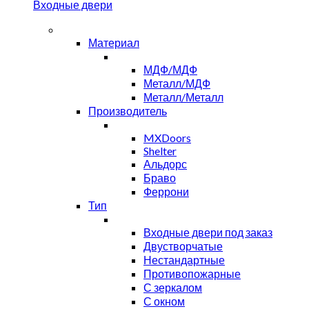
Входные двери
Материал
МДФ/МДФ
Металл/МДФ
Металл/Металл
Производитель
MXDoors
Shelter
Альдорс
Браво
Феррони
Тип
Входные двери под заказ
Двустворчатые
Нестандартные
Противопожарные
С зеркалом
С окном