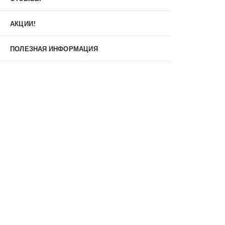
Материал
МДФ/МДФ
Металл/МДФ
АКЦИИ!
Металл/Металл
Производитель
ПОЛЕЗНАЯ ИНФОРМАЦИЯ
MXDoors
Shelter
Альдорс
Браво
Феррони
Тип
Входные двери под заказ
Двустворчатые
Нестандартные
Противопожарные
С зеркалом
С окном
С терморазрывом
С шумоизоляцией/звукоизоляцией
Со стеклопакетом
Уличные
Утепленные(морозостойкие)
Цена
Недорогие