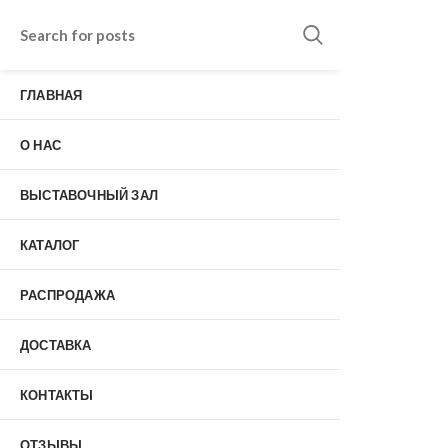
Входные двери в Подольске
г. Подольск, Пионерская улица, 15к2
ГЛАВНАЯ
о нас
Наши работы
Отзывы
О НАС
Гарантия
Выставочный зал
Оплата
ВЫСТАВОЧНЫЙ ЗАЛ
доставка
контакты
КАТАЛОГ
распродажа
+7 (926) 237-25-43
заказать звонок
РАСПРОДАЖА
ДОСТАВКА
0
КОНТАКТЫ
Входные двери
ОТЗЫВЫ