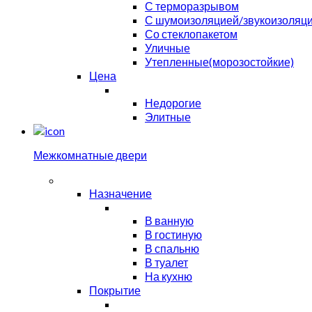
С терморазрывом
С шумоизоляцией/звукоизоляц
Со стеклопакетом
Уличные
Утепленные(морозостойкие)
Цена
Недорогие
Элитные
Межкомнатные двери
Назначение
В ванную
В гостиную
В спальню
В туалет
На кухню
Покрытие