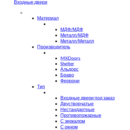
Входные двери
Материал
МДФ/МДФ
Металл/МДФ
Металл/Металл
Производитель
MXDoors
Shelter
Альдорс
Браво
Феррони
Тип
Входные двери под заказ
Двустворчатые
Нестандартные
Противопожарные
С зеркалом
С окном