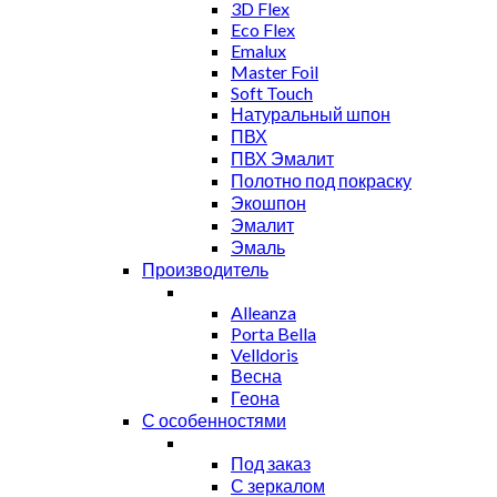
3D Flex
Eco Flex
Emalux
Master Foil
Soft Touch
Натуральный шпон
ПВХ
ПВХ Эмалит
Полотно под покраску
Экошпон
Эмалит
Эмаль
Производитель
Alleanza
Porta Bella
Velldoris
Весна
Геона
С особенностями
Под заказ
С зеркалом