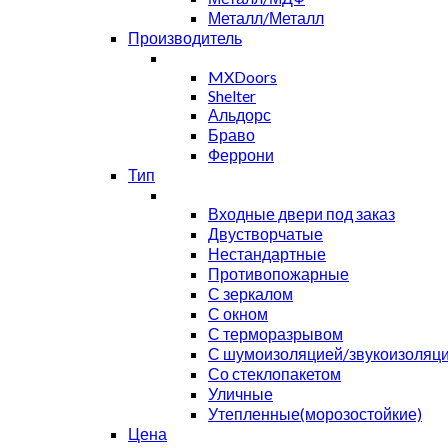
Металл/Металл
Производитель
MXDoors
Shelter
Альдорс
Браво
Феррони
Тип
Входные двери под заказ
Двустворчатые
Нестандартные
Противопожарные
С зеркалом
С окном
С терморазрывом
С шумоизоляцией/звукоизоляц
Со стеклопакетом
Уличные
Утепленные(морозостойкие)
Цена