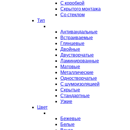
С коробкой
Скрытого монтажа
Со стеклом
Тип
Антивандальные
Встраиваемые
Глянцевые
Двойные
Двустворчатые
Ламинированные
Матовые
Металлические
Одностворчатые
С шумоизоляцией
Скрытые
Стандартные
Узкие
Цвет
Бежевые
Белые
Венге