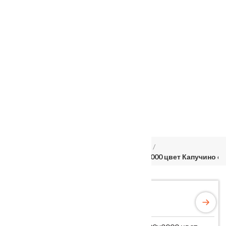
Услуги
Установка
о нас
Наши работы
Отзывы
Гарантия
Выставочный зал
Оплата
доставка
контакты
распродажа
556885@mail.ru
+7 (926) 237-25-43
Главная
Межкомнатные двери
Velldoris
Дверное полотно 3D FLEX UNICA 7 800х2000 цвет Капучино с