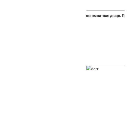
Porta Bella: Дверь Эко Flex Модерн стекло
Межкомнатная дверь Пр
От
–
3600
₽
7150
₽
ТАКЖЕ ПОКУПАЮТ