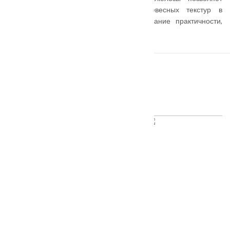
воспроизвести красоту природных древесных текстур в
домашнем интерьере. Уникальное сочетание практичности,
дизайна и доступной стоимости.
ПОХОЖИЕ ТОВАРЫ