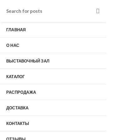
Входные двери в Подольске
г. Подольск, Пионерская улица, 15к2
ГЛАВНАЯ
о нас
Наши работы
Отзывы
О НАС
Гарантия
Выставочный зал
Оплата
ВЫСТАВОЧНЫЙ ЗАЛ
доставка
контакты
КАТАЛОГ
распродажа
+7 (926) 237-25-43
заказать звонок
РАСПРОДАЖА
ДОСТАВКА
0
КОНТАКТЫ
Входные двери
ОТЗЫВЫ