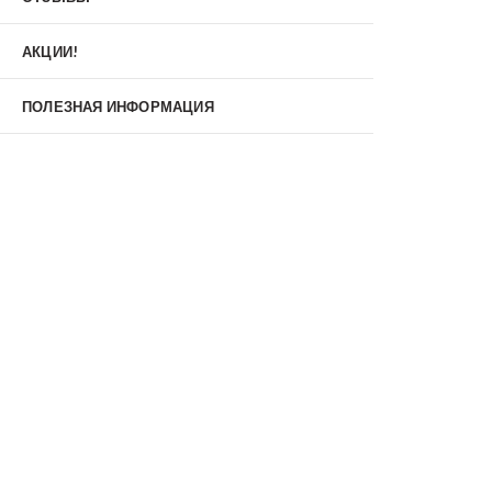
Материал
МДФ/МДФ
Металл/МДФ
АКЦИИ!
Металл/Металл
Производитель
ПОЛЕЗНАЯ ИНФОРМАЦИЯ
MXDoors
Shelter
Альдорс
Браво
Феррони
Тип
Входные двери под заказ
Двустворчатые
Нестандартные
Противопожарные
С зеркалом
С окном
С терморазрывом
С шумоизоляцией/звукоизоляцией
Со стеклопакетом
Уличные
Утепленные(морозостойкие)
Цена
Недорогие