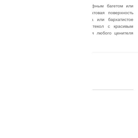
Строгие традиционные модели с рельефным багетом или
более утонченные полотна, гладкая матовая поверхность
Эмалита, древесная текстура экошпона или бархатистое
покрытие SoftTouch, широкая гамма стекол с красивым
рисунком – здесь найдется вариант для любого ценителя
эстетики.
ПОХОЖИЕ ТОВАРЫ