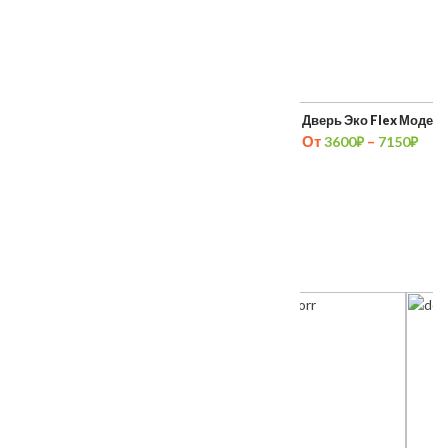
Межкомнатная дверь Франческо
Porta Bella: Дверь Эко Flex Модер
От
–
3600
₽
7150
₽
ТАКЖЕ ПОКУПАЮТ