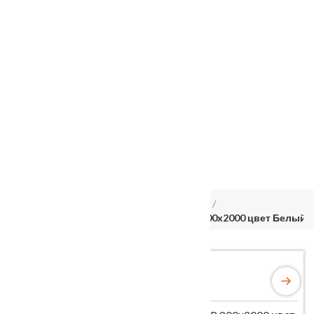
Услуги
Установка
о нас
Наши работы
Отзывы
Гарантия
Выставочный зал
Оплата
доставка
контакты
распродажа
556885@mail.ru
+7 (926) 237-25-43
Главная
Межкомнатные двери
Velldoris
Дверное полотно Экошпон ALTO 11 2P 900х2000 цвет Белый 