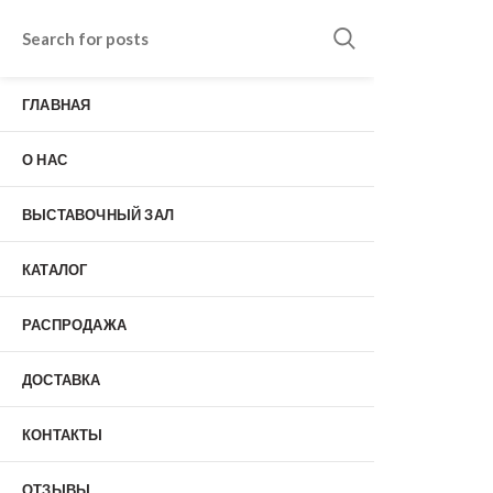
Входные двери в Подольске
г. Подольск, Пионерская улица, 15к2
ГЛАВНАЯ
о нас
Наши работы
Отзывы
О НАС
Гарантия
Выставочный зал
Оплата
ВЫСТАВОЧНЫЙ ЗАЛ
доставка
контакты
КАТАЛОГ
распродажа
+7 (926) 237-25-43
заказать звонок
РАСПРОДАЖА
ДОСТАВКА
0
КОНТАКТЫ
Входные двери
ОТЗЫВЫ