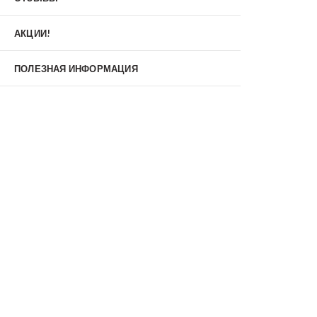
Материал
МДФ/МДФ
Металл/МДФ
АКЦИИ!
Металл/Металл
Производитель
ПОЛЕЗНАЯ ИНФОРМАЦИЯ
MXDoors
Shelter
Альдорс
Браво
Феррони
Тип
Входные двери под заказ
Двустворчатые
Нестандартные
Противопожарные
С зеркалом
С окном
С терморазрывом
С шумоизоляцией/звукоизоляцией
Со стеклопакетом
Уличные
Утепленные(морозостойкие)
Цена
Недорогие