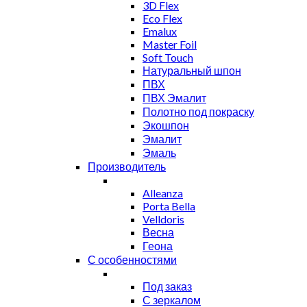
3D Flex
Eco Flex
Emalux
Master Foil
Soft Touch
Натуральный шпон
ПВХ
ПВХ Эмалит
Полотно под покраску
Экошпон
Эмалит
Эмаль
Производитель
Alleanza
Porta Bella
Velldoris
Весна
Геона
С особенностями
Под заказ
С зеркалом