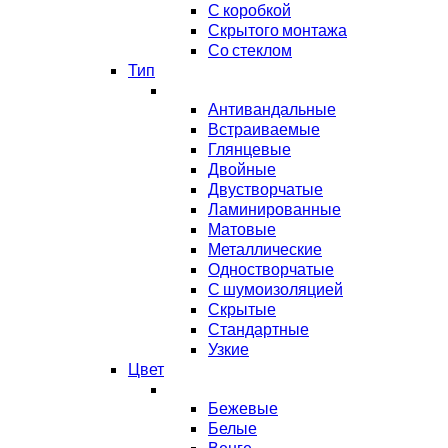
С коробкой
Скрытого монтажа
Со стеклом
Тип
Антивандальные
Встраиваемые
Глянцевые
Двойные
Двустворчатые
Ламинированные
Матовые
Металлические
Одностворчатые
С шумоизоляцией
Скрытые
Стандартные
Узкие
Цвет
Бежевые
Белые
Венге