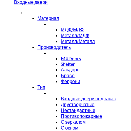
Входные двери
Материал
МДФ/МДФ
Металл/МДФ
Металл/Металл
Производитель
MXDoors
Shelter
Альдорс
Браво
Феррони
Тип
Входные двери под заказ
Двустворчатые
Нестандартные
Противопожарные
С зеркалом
С окном