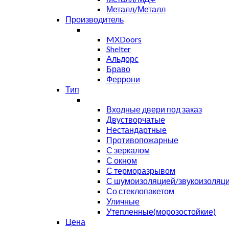
Металл/Металл
Производитель
MXDoors
Shelter
Альдорс
Браво
Феррони
Тип
Входные двери под заказ
Двустворчатые
Нестандартные
Противопожарные
С зеркалом
С окном
С терморазрывом
С шумоизоляцией/звукоизоляц
Со стеклопакетом
Уличные
Утепленные(морозостойкие)
Цена