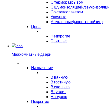
С терморазрывом
С шумоизоляцией/звукоизоляц
Со стеклопакетом
Уличные
Утепленные(морозостойкие)
Цена
Недорогие
Элитные
Межкомнатные двери
Назначение
В ванную
В гостиную
В спальню
В туалет
На кухню
Покрытие