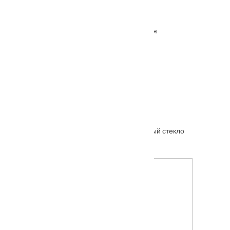
Межкомнатная дверь Вектор махагон глухая
От
13100
₽
Межкомнатная дверь Элита Венге полосатый стекло
От
7290
₽