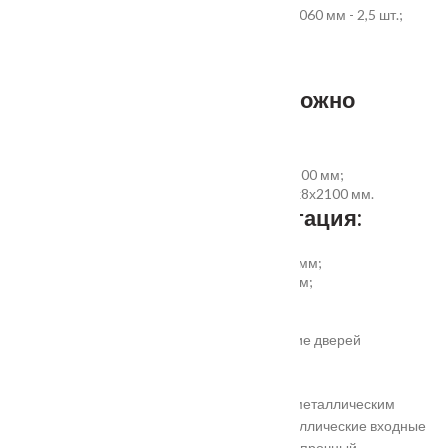
коробка из экструдированного ПВХ 60x40x2060 мм - 2,5 шт.;
наличник ПВХ прямой 70x8x2200 мм - 5 шт.
Фурнитура и доборы - в комплект не входят.
Размер добора, которым можно
укомплектовать дверь:
добор совмещеный с наличником 100х8х2200 мм;
добор прямой 150, 200, 300 (только белый)х8х2100 мм.
Дополнительная комплектация:
установка отбойной пластины высотой 200 мм;
врезка вентиляционной решётки 368х130 мм;
автоматический умный порог;
порог из ПВХ или алюминия.
Обратите внимание! Возможно изготовление дверей
нестандартного размера.
Они отличаются критериями: габаритами, металлическим
выполнением, отделкой, ценой. Двери металлические входные
в Подольске самые популярные. Материал прочный.