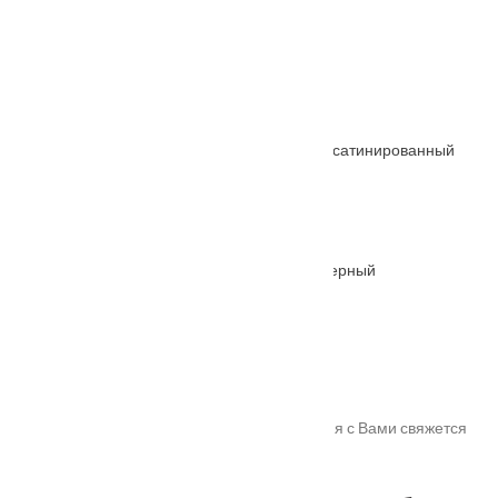
От
675
₽
Ручка дверная "Hermitage I" MH-30 кофе
От
2460
₽
Ручка раздельная FUARO PRIME SL SSC-16 сатинированный
хром
От
1800
₽
Ручка раздельная FUARO PRIME SL BL-24 черный
От
1800
₽
Спасибо!
Мы получили Вашу заявку! В ближайшее время с Вами свяжется
наш менеджер для уточнения деталей.