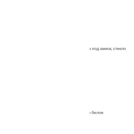
Porta Bella: Дверь Nano шпон Модерн врезка под замок, стекло
От
3500
₽
–
5985
₽
Межкомнатная дверь Ferrata XIII (13) стекло белое
От
6645
₽
–
11215
₽
Также покупают