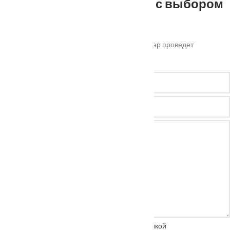
Не можете определиться с выбором
?
Оставьте ваш номер телефона и наш менеджер проведет
бесплатную консультацию
Нажимая на кнопку, вы соглашаетесь с
политикой