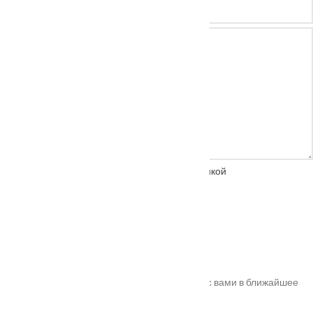
Нажимая на кнопку, вы соглашаетесь с
политикой
конфиденциальности
Спасибо!
Ваш заказ успешно оформлен. Мы свяжемся с вами в ближайшее
время. Номер вашего заказа
#10011
.