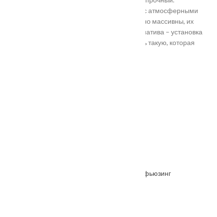
Устойчивость в неблагоприятных регионах с атмосферными
осадками. Полотно и конструкция достаточно массивны, их
тяжело вскрыть злоумышленникам. Альтернатива – установка
входной двери в Подольске. Лучше покупать такую, которая
выполнена из дерева твердых пород.
Установка
Похожие товары
Межкомнатная дверь Парус Вишня стекло/фьюзинг
От
7290
₽