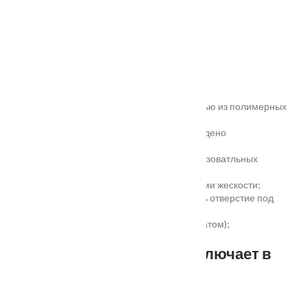
Характеристики
Замер
Основные преимущества:
жёсткое антивандальное покрытие;
100% влагостойкость (изготовлена полностью из полимерных
материалов);
высокая шумоизоляция до 32 дБ (подтверждено
сертификатом);
сертификаты для медицинских и общеобразоватльных
учереждений;
беспустотное заполнение полотна с рёбрами жескости;
простота установки - коробка зарезана, есть отверстие под
замок и ручку;
пожаростойкость (подтверждено сертификатом);
повышенная гарантия - 3 года.
Стандартный комплект включает в
себя:
дверное полотно выбранного размера;