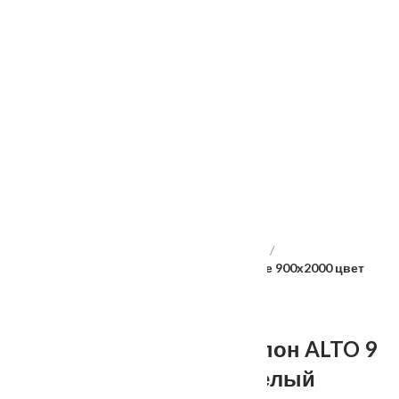
Услуги
Установка
о нас
Наши работы
Отзывы
Гарантия
Выставочный зал
Оплата
доставка
контакты
распродажа
556885@mail.ru
+7 (926) 237-25-43
Главная
Межкомнатные двери
Velldoris
Дверное полотно Экошпон ALTO 9 глухое 900х2000 цвет
Белый Эмалит
Дверное полотно Экошпон ALTO 9
глухое 900х2000 цвет Белый