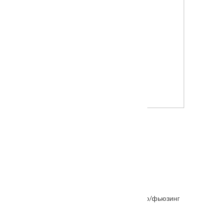
Межкомнатная дверь Ришелье
Межкомнатная дверь Натали Каштан стекло/фьюзинг
От
7776
₽