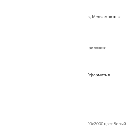
Эмалит
Артикул: 2000000363288
Категории:
Velldoris
,
Межкомнатные
двери
,
Производитель
.
От
10915
₽
*актуальные цены уточняйте у менеджера при заказе
Под заказ
Оформить в
ОФОРМИТЬ
КУПИТЬ В 1 КЛИК
WhatsApp
Описание
Характеристики
Замер
Доставка и оплата
Установка
Дверное полотно Экошпон ALTO 9 глухое 900х2000 цвет Белый
Эмалит