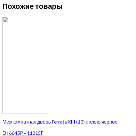
Похожие товары
Межкомнатная дверь Ferrata XIII (13) стекло черное
От
6645
₽
–
11215
₽