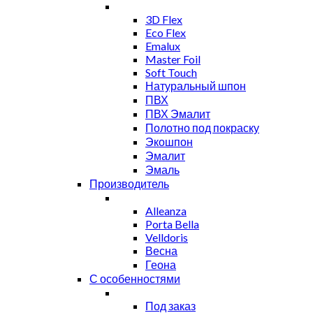
3D Flex
Eco Flex
Emalux
Master Foil
Soft Touch
Натуральный шпон
ПВХ
ПВХ Эмалит
Полотно под покраску
Экошпон
Эмалит
Эмаль
Производитель
Alleanza
Porta Bella
Velldoris
Весна
Геона
С особенностями
Под заказ