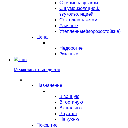
С терморазрывом
С шумоизоляцией/
звукоизоляцией
Со стеклопакетом
Уличные
Утепленные(морозостойкие)
Цена
Недорогие
Элитные
Межкомнатные двери
Назначение
В ванную
В гостиную
В спальню
В туалет
На кухню
Покрытие