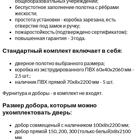
общеобразоватльных учереждений;
беспустотное заполнение полотна с рёбрами
жескости;
простота установки - коробка зарезана, есть
отверстие под замок и ручку;
пожаростойкость (подтверждено сертификатом);
повышенная гарантия - 3 года.
Стандартный комплект включает в себя:
дверное полотно выбранного размера;
коробка из экструдированного ПВХ 60x40x2060 мм -
2,5 шт.;
наличник ПВХ прямой 70x8x2200 мм - 5 шт.
Фурнитура и доборы - в комплект не входят.
Размер добора, которым можно
укомплектовать дверь:
добор совмещеный с наличником 100х8х2200 мм;
добор прямой 150, 200, 300 (только белый)х8х2100
мм.