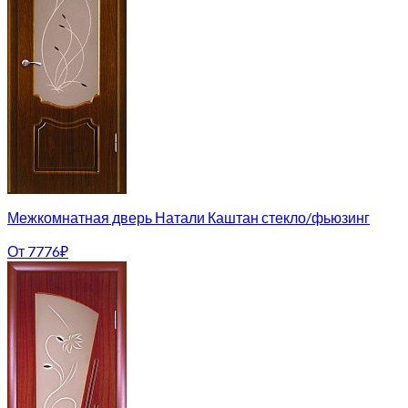
Межкомнатная дверь Натали Каштан стекло/фьюзинг
От
7776
₽