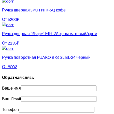
Ручка дверная SPUTNIK-SQ кофе
От
6200
₽
Ручка дверная "Shape" MH-38 хром матовый/хром
От
2235
₽
Ручка поворотная FUARO BK6 SL BL-24 черный
От
900
₽
Обратная связь
Ваше имя
Ваш Email
Телефон