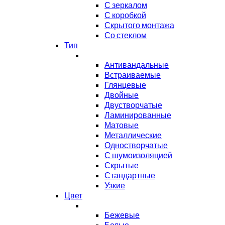
С зеркалом
С коробкой
Скрытого монтажа
Со стеклом
Тип
Антивандальные
Встраиваемые
Глянцевые
Двойные
Двустворчатые
Ламинированные
Матовые
Металлические
Одностворчатые
С шумоизоляцией
Скрытые
Стандартные
Узкие
Цвет
Бежевые
Белые