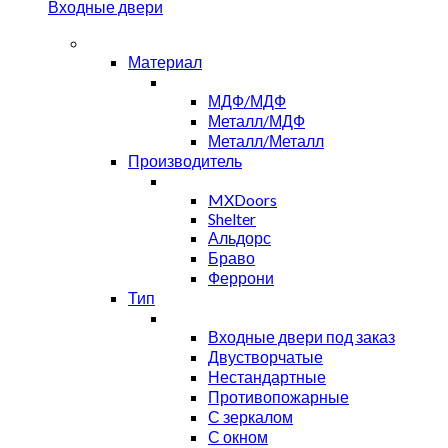
Входные двери
Материал
МДФ/МДФ
Металл/МДФ
Металл/Металл
Производитель
MXDoors
Shelter
Альдорс
Браво
Феррони
Тип
Входные двери под заказ
Двустворчатые
Нестандартные
Противопожарные
С зеркалом
С окном