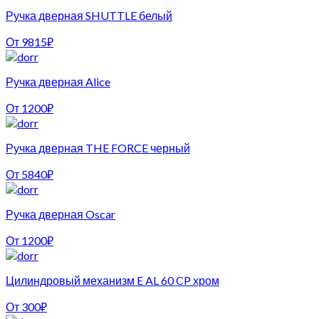
Ручка дверная SHUTTLE белый
От
9815
₽
Ручка дверная Alice
От
1200
₽
Ручка дверная THE FORCE черный
От
5840
₽
Ручка дверная Oscar
От
1200
₽
Цилиндровый механизм E AL 60 CP хром
От
300
₽