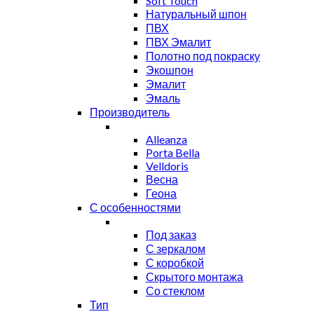
Soft Touch
Натуральный шпон
ПВХ
ПВХ Эмалит
Полотно под покраску
Экошпон
Эмалит
Эмаль
Производитель
Alleanza
Porta Bella
Velldoris
Весна
Геона
С особенностями
Под заказ
С зеркалом
С коробкой
Скрытого монтажа
Со стеклом
Тип