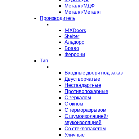
Металл/МДФ
Металл/Металл
Производитель
MXDoors
Shelter
Альдорс
Браво
Феррони
Тип
Входные двери под заказ
Двустворчатые
Нестандартные
Противопожарные
С зеркалом
С окном
С терморазрывом
С шумоизоляцией/
звукоизоляцией
Со стеклопакетом
Уличные