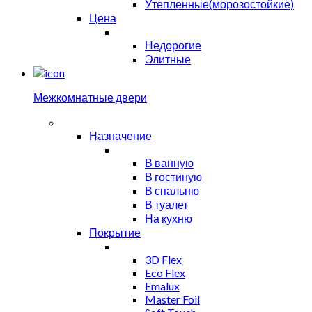
Утепленные(морозостойкие)
Цена
Недорогие
Элитные
Межкомнатные двери
Назначение
В ванную
В гостиную
В спальню
В туалет
На кухню
Покрытие
3D Flex
Eco Flex
Emalux
Master Foil