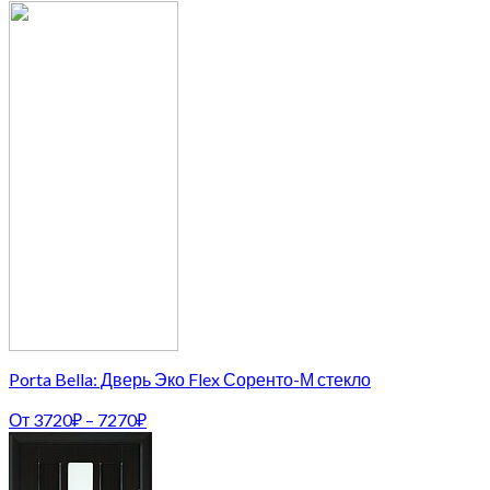
Porta Bella: Дверь Эко Flex Соренто-М стекло
От
3720
₽
–
7270
₽