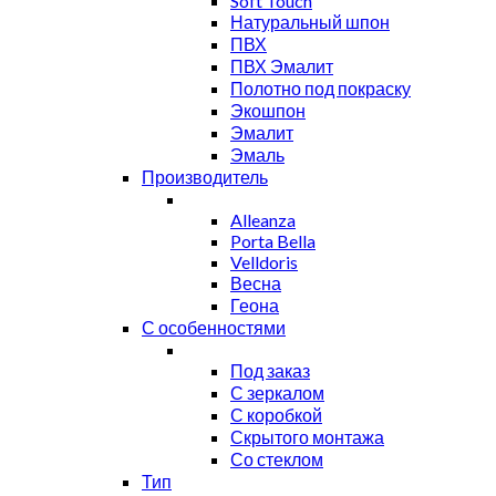
Soft Touch
Натуральный шпон
ПВХ
ПВХ Эмалит
Полотно под покраску
Экошпон
Эмалит
Эмаль
Производитель
Alleanza
Porta Bella
Velldoris
Весна
Геона
С особенностями
Под заказ
С зеркалом
С коробкой
Скрытого монтажа
Со стеклом
Тип