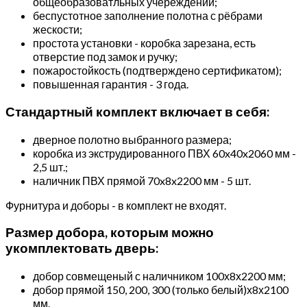
общеобразоватльных учереждений;
беспустотное заполнение полотна с рёбрами
жескости;
простота установки - коробка зарезана, есть
отверстие под замок и ручку;
пожаростойкость (подтверждено сертификатом);
повышенная гарантия - 3 года.
Стандартный комплект включает в себя:
дверное полотно выбранного размера;
коробка из экструдированного ПВХ 60x40x2060 мм -
2,5 шт.;
наличник ПВХ прямой 70x8x2200 мм - 5 шт.
Фурнитура и доборы - в комплект не входят.
Размер добора, которым можно
укомплектовать дверь:
добор совмещеный с наличником 100х8х2200 мм;
добор прямой 150, 200, 300 (только белый)х8х2100
мм.