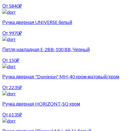
От
5840
₽
Ручка дверная UNIVERSE белый
От
9970
₽
Петля накладная E-2BB-100 BB, Черный
От
150
₽
Ручка дверная "Dominion" MH-40 хром матовый/хром
От
2235
₽
Ручка дверная HORIZONT-SQ хром
От
6135
₽
Ручка дверная "Pierres" MH-49-S6 белый