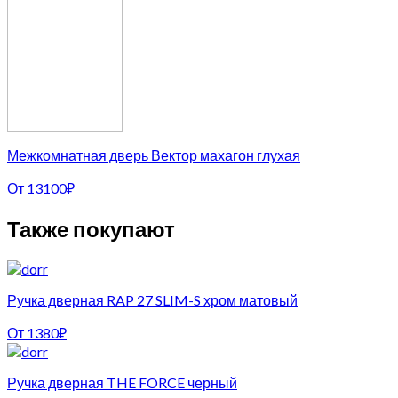
Межкомнатная дверь Вектор махагон глухая
От
13100
₽
Также покупают
Ручка дверная RAP 27 SLIM-S хром матовый
От
1380
₽
Ручка дверная THE FORCE черный