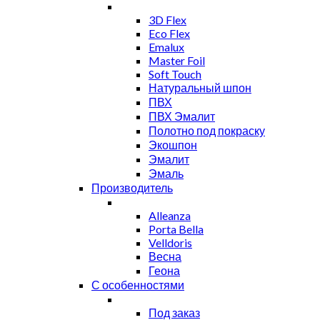
3D Flex
Eco Flex
Emalux
Master Foil
Soft Touch
Натуральный шпон
ПВХ
ПВХ Эмалит
Полотно под покраску
Экошпон
Эмалит
Эмаль
Производитель
Alleanza
Porta Bella
Velldoris
Весна
Геона
С особенностями
Под заказ