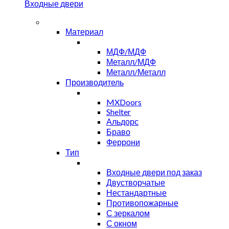
Входные двери
Материал
МДФ/МДФ
Металл/МДФ
Металл/Металл
Производитель
MXDoors
Shelter
Альдорс
Браво
Феррони
Тип
Входные двери под заказ
Двустворчатые
Нестандартные
Противопожарные
С зеркалом
С окном