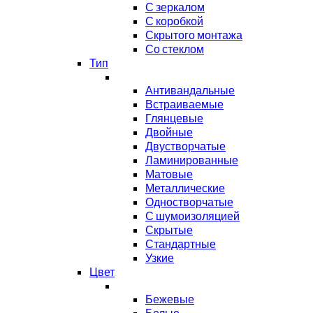
С зеркалом
С коробкой
Скрытого монтажа
Со стеклом
Тип
Антивандальные
Встраиваемые
Глянцевые
Двойные
Двустворчатые
Ламинированные
Матовые
Металлические
Одностворчатые
С шумоизоляцией
Скрытые
Стандартные
Узкие
Цвет
Бежевые
Белые