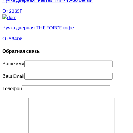
От
2235
₽
Ручка дверная THE FORCE кофе
От
5840
₽
Обратная связь
Ваше имя
Ваш Email
Телефон