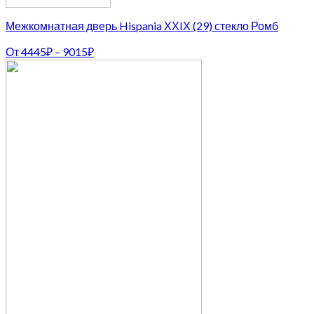
Межкомнатная дверь Hispania ХХIХ (29) стекло Ромб
От
4445
₽
–
9015
₽