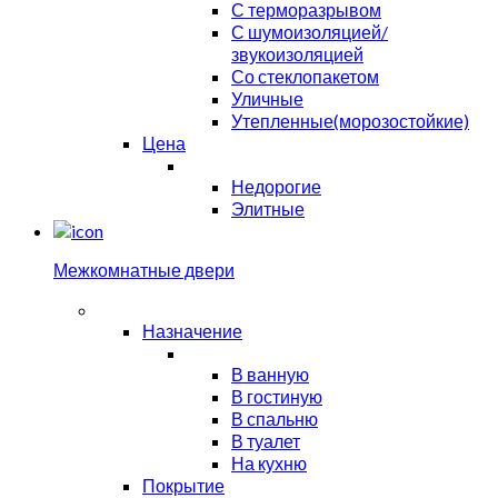
С терморазрывом
С шумоизоляцией/
звукоизоляцией
Со стеклопакетом
Уличные
Утепленные(морозостойкие)
Цена
Недорогие
Элитные
Межкомнатные двери
Назначение
В ванную
В гостиную
В спальню
В туалет
На кухню
Покрытие