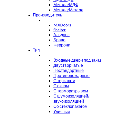
Металл/МДФ
Металл/Металл
Производитель
MXDoors
Shelter
Альдорс
Браво
Феррони
Тип
Входные двери под заказ
Двустворчатые
Нестандартные
Противопожарные
С зеркалом
С окном
С терморазрывом
С шумоизоляцией/
звукоизоляцией
Со стеклопакетом
Уличные