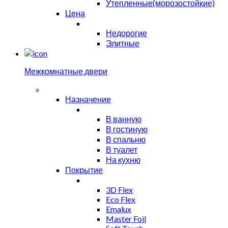
Утепленные(морозостойкие)
Цена
Недорогие
Элитные
Межкомнатные двери
Назначение
В ванную
В гостиную
В спальню
В туалет
На кухню
Покрытие
3D Flex
Eco Flex
Emalux
Master Foil