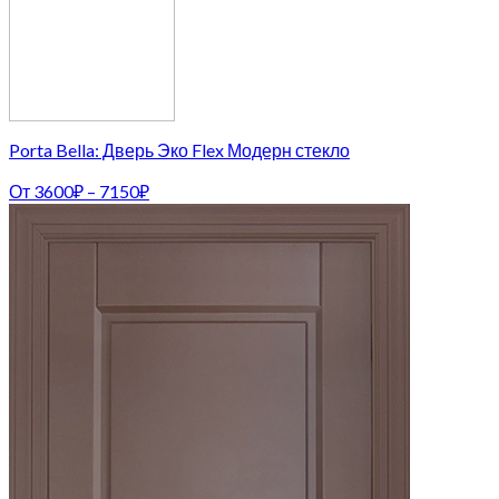
Porta Bella: Дверь Эко Flex Модерн стекло
От
3600
₽
–
7150
₽