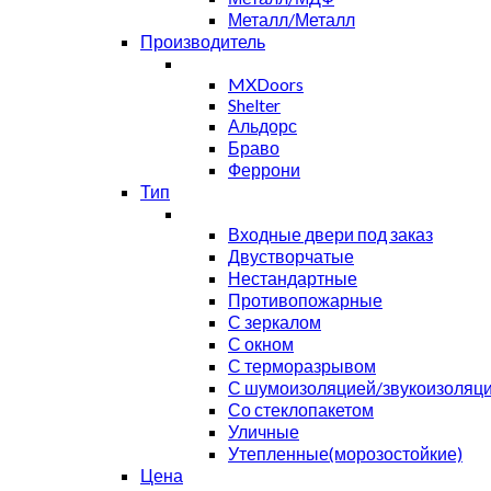
Металл/Металл
Производитель
MXDoors
Shelter
Альдорс
Браво
Феррони
Тип
Входные двери под заказ
Двустворчатые
Нестандартные
Противопожарные
С зеркалом
С окном
С терморазрывом
С шумоизоляцией/звукоизоляц
Со стеклопакетом
Уличные
Утепленные(морозостойкие)
Цена