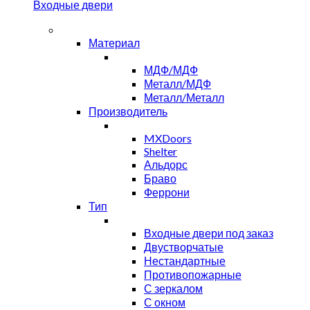
Входные двери
Материал
МДФ/МДФ
Металл/МДФ
Металл/Металл
Производитель
MXDoors
Shelter
Альдорс
Браво
Феррони
Тип
Входные двери под заказ
Двустворчатые
Нестандартные
Противопожарные
С зеркалом
С окном