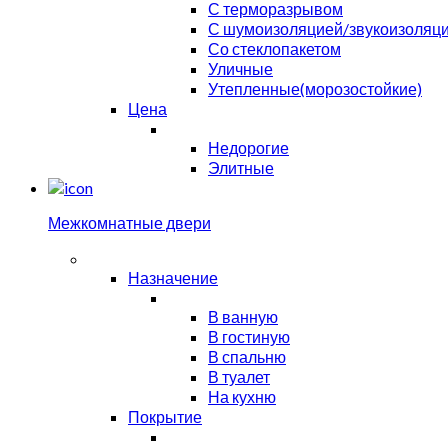
С терморазрывом
С шумоизоляцией/звукоизоляц
Со стеклопакетом
Уличные
Утепленные(морозостойкие)
Цена
Недорогие
Элитные
Межкомнатные двери
Назначение
В ванную
В гостиную
В спальню
В туалет
На кухню
Покрытие