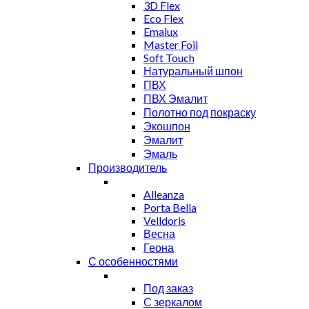
3D Flex
Eco Flex
Emalux
Master Foil
Soft Touch
Натуральный шпон
ПВХ
ПВХ Эмалит
Полотно под покраску
Экошпон
Эмалит
Эмаль
Производитель
Alleanza
Porta Bella
Velldoris
Весна
Геона
С особенностями
Под заказ
С зеркалом