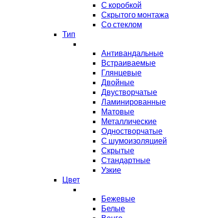
С коробкой
Скрытого монтажа
Со стеклом
Тип
Антивандальные
Встраиваемые
Глянцевые
Двойные
Двустворчатые
Ламинированные
Матовые
Металлические
Одностворчатые
С шумоизоляцией
Скрытые
Стандартные
Узкие
Цвет
Бежевые
Белые
Венге