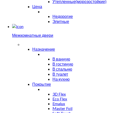
Утепленные(морозостойкие)
Цена
Недорогие
Элитные
Межкомнатные двери
Назначение
В ванную
В гостиную
В спальню
В туалет
На кухню
Покрытие
3D Flex
Eco Flex
Emalux
Master Foil