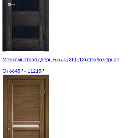
Межкомнатная дверь Ferrata XIII (13) стекло черное
От
6645
₽
–
11215
₽