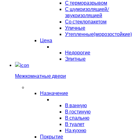
С терморазрывом
С шумоизоляцией/
звукоизоляцией
Со стеклопакетом
Уличные
Утепленные(морозостойкие)
Цена
Недорогие
Элитные
Межкомнатные двери
Назначение
В ванную
В гостиную
В спальню
В туалет
На кухню
Покрытие