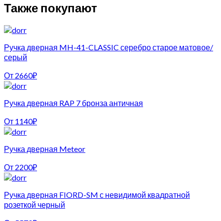
Также покупают
Ручка дверная MH-41-CLASSIC серебро старое матовое/
серый
От
2660
₽
Ручка дверная RAP 7 бронза античная
От
1140
₽
Ручка дверная Meteor
От
2200
₽
Ручка дверная FIORD-SM с невидимой квадратной
розеткой черный