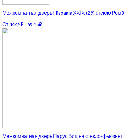
Межкомнатная дверь Hispania ХХIХ (29) стекло Ромб
От
4445
₽
–
9015
₽
Межкомнатная дверь Парус Вишня стекло/фьюзинг