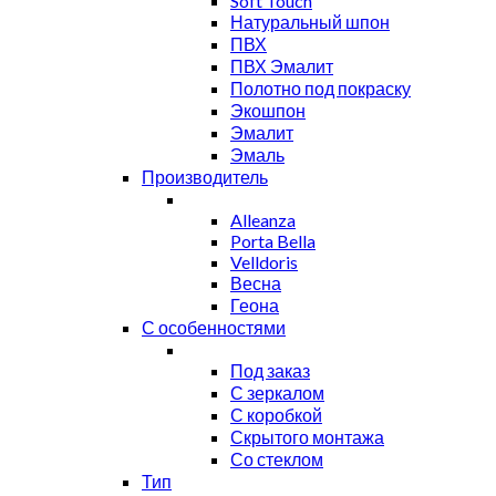
Soft Touch
Натуральный шпон
ПВХ
ПВХ Эмалит
Полотно под покраску
Экошпон
Эмалит
Эмаль
Производитель
Alleanza
Porta Bella
Velldoris
Весна
Геона
С особенностями
Под заказ
С зеркалом
С коробкой
Скрытого монтажа
Со стеклом
Тип