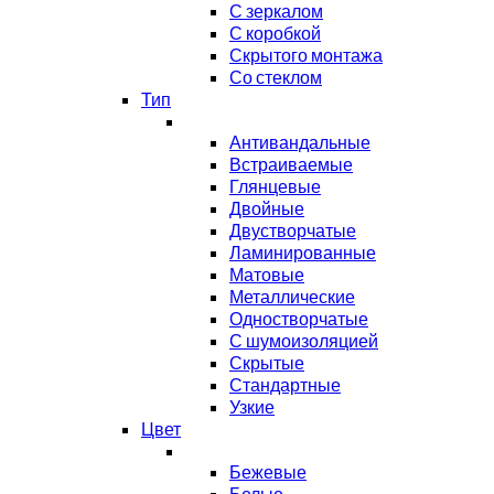
С зеркалом
С коробкой
Скрытого монтажа
Со стеклом
Тип
Антивандальные
Встраиваемые
Глянцевые
Двойные
Двустворчатые
Ламинированные
Матовые
Металлические
Одностворчатые
С шумоизоляцией
Скрытые
Стандартные
Узкие
Цвет
Бежевые
Белые