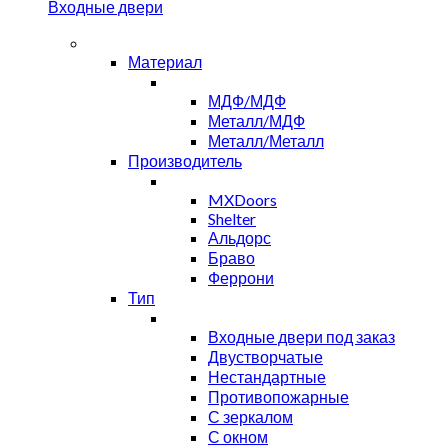
Входные двери
Материал
МДФ/МДФ
Металл/МДФ
Металл/Металл
Производитель
MXDoors
Shelter
Альдорс
Браво
Феррони
Тип
Входные двери под заказ
Двустворчатые
Нестандартные
Противопожарные
С зеркалом
С окном