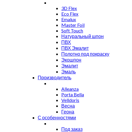
3D Flex
Eco Flex
Emalux
Master Foil
Soft Touch
Натуральный шпон
ПВХ
ПВХ Эмалит
Полотно под покраску
Экошпон
Эмалит
Эмаль
Производитель
Alleanza
Porta Bella
Velldoris
Весна
Геона
С особенностями
Под заказ