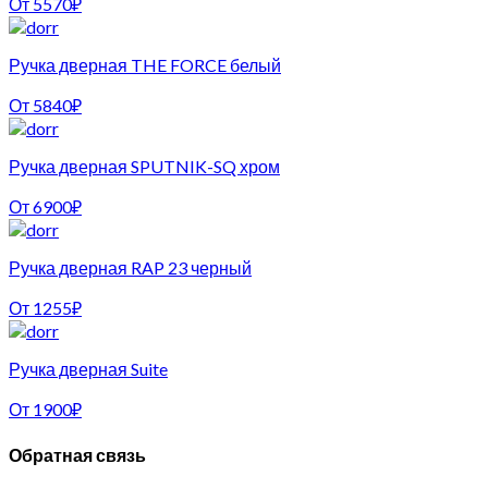
От
5570
₽
Ручка дверная THE FORCE белый
От
5840
₽
Ручка дверная SPUTNIK-SQ хром
От
6900
₽
Ручка дверная RAP 23 черный
От
1255
₽
Ручка дверная Suite
От
1900
₽
Обратная связь