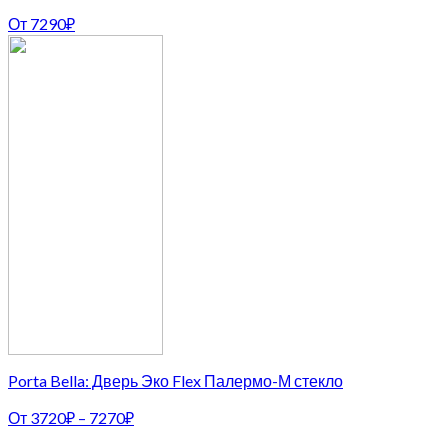
От
7290
₽
Porta Bella: Дверь Эко Flex Палермо-М стекло
От
3720
₽
–
7270
₽