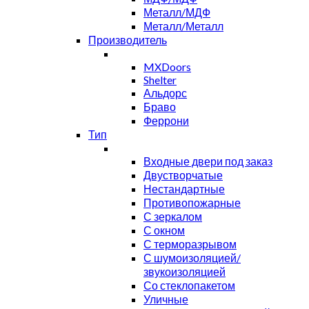
Металл/МДФ
Металл/Металл
Производитель
MXDoors
Shelter
Альдорс
Браво
Феррони
Тип
Входные двери под заказ
Двустворчатые
Нестандартные
Противопожарные
С зеркалом
С окном
С терморазрывом
С шумоизоляцией/
звукоизоляцией
Со стеклопакетом
Уличные