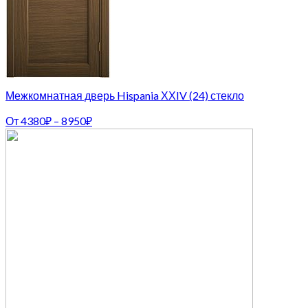
Межкомнатная дверь Hispania ХХIV (24) стекло
От
4380
₽
–
8950
₽