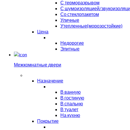
С терморазрывом
С шумоизоляцией/звукоизоляц
Со стеклопакетом
Уличные
Утепленные(морозостойкие)
Цена
Недорогие
Элитные
Межкомнатные двери
Назначение
В ванную
В гостиную
В спальню
В туалет
На кухню
Покрытие