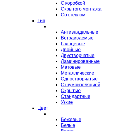
С коробкой
Скрытого монтажа
Со стеклом
Тип
Антивандальные
Встраиваемые
Глянцевые
Двойные
Двустворчатые
Ламинированные
Матовые
Металлические
Одностворчатые
С шумоизоляцией
Скрытые
Стандартные
Узкие
Цвет
Бежевые
Белые
Венге