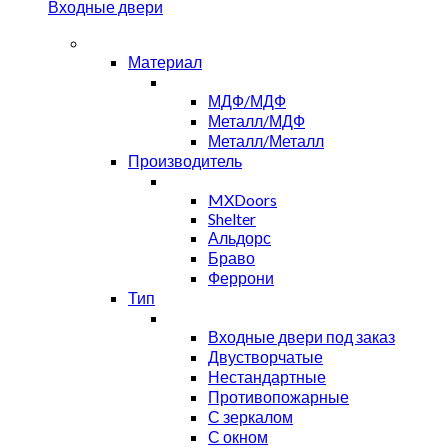
Входные двери
Материал
МДФ/МДФ
Металл/МДФ
Металл/Металл
Производитель
MXDoors
Shelter
Альдорс
Браво
Феррони
Тип
Входные двери под заказ
Двустворчатые
Нестандартные
Противопожарные
С зеркалом
С окном