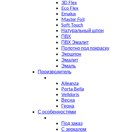
3D Flex
Eco Flex
Emalux
Master Foil
Soft Touch
Натуральный шпон
ПВХ
ПВХ Эмалит
Полотно под покраску
Экошпон
Эмалит
Эмаль
Производитель
Alleanza
Porta Bella
Velldoris
Весна
Геона
С особенностями
Под заказ
С зеркалом