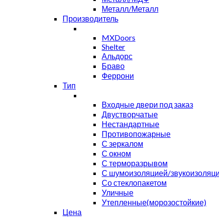
Металл/Металл
Производитель
MXDoors
Shelter
Альдорс
Браво
Феррони
Тип
Входные двери под заказ
Двустворчатые
Нестандартные
Противопожарные
С зеркалом
С окном
С терморазрывом
С шумоизоляцией/звукоизоляц
Со стеклопакетом
Уличные
Утепленные(морозостойкие)
Цена