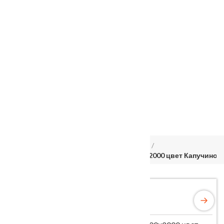
Услуги
Установка
о нас
Наши работы
Отзывы
Гарантия
Выставочный зал
Оплата
доставка
контакты
распродажа
556885@mail.ru
+7 (926) 237-25-43
Главная
Межкомнатные двери
Velldoris
Дверное полотно Экошпон DUPLEX 600х2000 цвет Капучино 