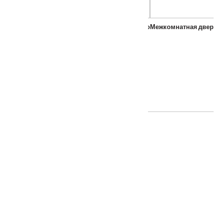
Porta Bella: Дверь Эко Flex Соренто-М стекло
Межкомнатная дверь 
От
–
3720
₽
7270
₽
ТАКЖЕ ПОКУПАЮТ