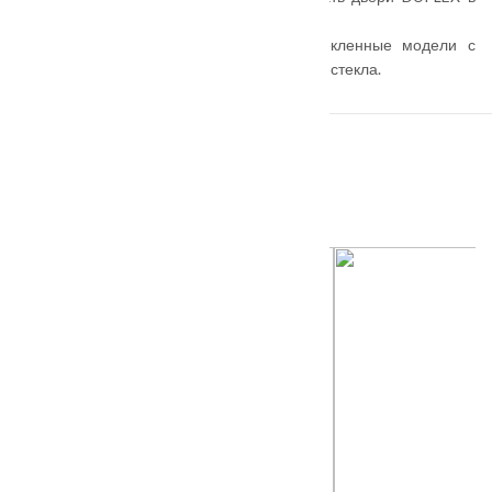
широком спектре интерьеров.
В линейке представлены глухие и остекленные модели с
различными видами матового и глянцевого стекла.
ПОХОЖИЕ ТОВАРЫ