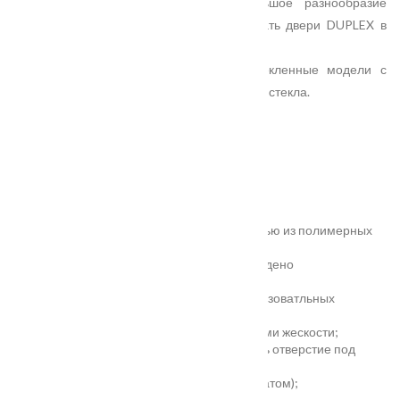
текстуры натурального дерева и большое разнообразие
цветовых решений позволяют использовать двери DUPLEX в
широком спектре интерьеров.
В линейке представлены глухие и остекленные модели с
различными видами матового и глянцевого стекла.
Характеристики
Замер
Основные преимущества:
жёсткое антивандальное покрытие;
100% влагостойкость (изготовлена полностью из полимерных
материалов);
высокая шумоизоляция до 32 дБ (подтверждено
сертификатом);
сертификаты для медицинских и общеобразоватльных
учереждений;
беспустотное заполнение полотна с рёбрами жескости;
простота установки - коробка зарезана, есть отверстие под
замок и ручку;
пожаростойкость (подтверждено сертификатом);
повышенная гарантия - 3 года.