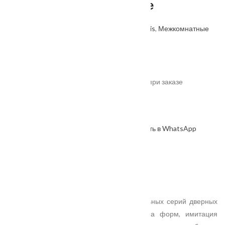
стекло Лакобель черное
Артикул: 4660019272933
Категории:
Velldoris
,
Межкомнатные
двери
,
Производитель
.
От
4970
₽
*актуальные цены уточняйте у менеджера при заказе
В наличии
В корзину
Оформить в WhatsApp
КУПИТЬ В 1 КЛИК
Описание
Характеристики
Замер
Доставка и оплата
Установка
Одна из самых популярных и универсальных серий дверных
полотен в современном стиле. Простота форм, имитация