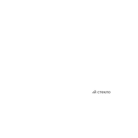
Межкомнатная дверь Элита Венге полосатый стекло
От
7290
₽