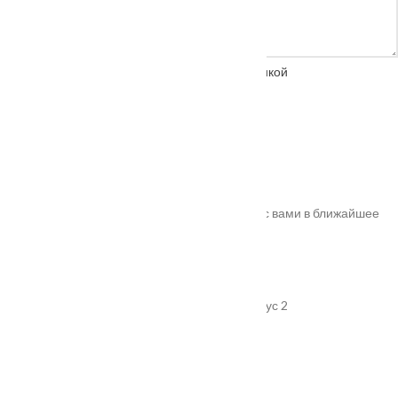
Нажимая на кнопку, вы соглашаетесь с
политикой
конфиденциальности
Спасибо!
Ваш заказ успешно оформлен. Мы свяжемся с вами в ближайшее
время. Номер вашего заказа
#10011
.
Адрес
г. Подольск, улица Пионерская, дом 15 корпус 2
График работы
Пн-Пт: 08:00–18:00
Продукция