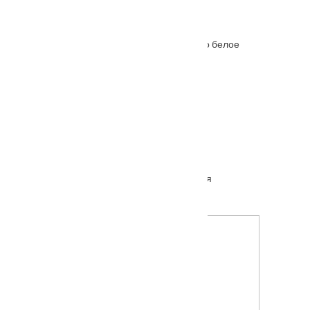
Межкомнатная дверь Ferrata XIII (13) стекло белое
От
6645
₽
–
11215
₽
Межкомнатная дверь Вектор махагон глухая
От
13100
₽