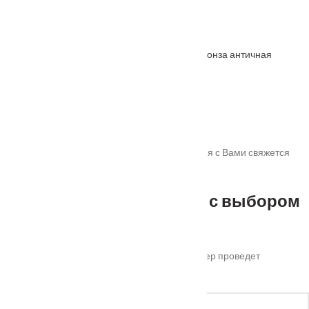
От
315
₽
Защелка бесшумная под цилиндр 1885P бронза античная
От
970
₽
Спасибо!
Мы получили Вашу заявку! В ближайшее время с Вами свяжется
наш менеджер для уточнения деталей.
Не можете определиться с выбором
?
Оставьте ваш номер телефона и наш менеджер проведет
бесплатную консультацию