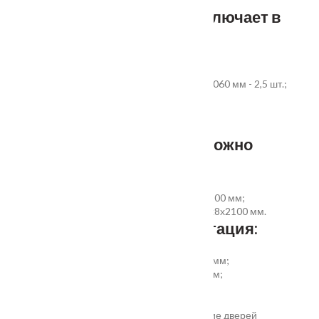
Стандартный комплект включает в
себя:
дверное полотно выбранного размера;
коробка из экструдированного ПВХ 60x40x2060 мм - 2,5 шт.;
наличник ПВХ прямой 70x8x2200 мм - 5 шт.
Фурнитура и доборы - в комплект не входят.
Размер добора, которым можно
укомплектовать дверь:
добор совмещеный с наличником 100х8х2200 мм;
добор прямой 150, 200, 300 (только белый)х8х2100 мм.
Дополнительная комплектация:
установка отбойной пластины высотой 200 мм;
врезка вентиляционной решётки 368х130 мм;
автоматический умный порог;
порог из ПВХ или алюминия.
Обратите внимание! Возможно изготовление дверей