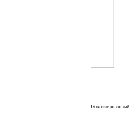
Межкомнатная дверь Шервуд
Также покупают
Ручка раздельная FUARO RED LINE SL SSC-16 сатинированный
хром
От
1800
₽