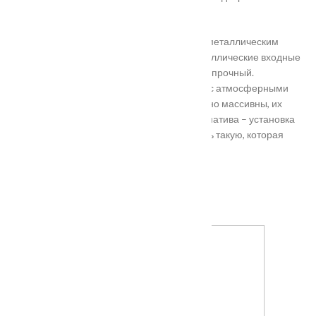
нестандартного размера.
Они отличаются критериями: габаритами, металлическим
выполнением, отделкой, ценой. Двери металлические входные
в Подольске самые популярные. Материал прочный.
Устойчивость в неблагоприятных регионах с атмосферными
осадками. Полотно и конструкция достаточно массивны, их
тяжело вскрыть злоумышленникам. Альтернатива – установка
входной двери в Подольске. Лучше покупать такую, которая
выполнена из дерева твердых пород.
Установка
Похожие товары