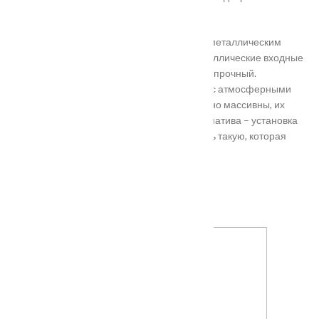
нестандартного размера.
Они отличаются критериями: габаритами, металлическим
выполнением, отделкой, ценой. Двери металлические входные
в Подольске самые популярные. Материал прочный.
Устойчивость в неблагоприятных регионах с атмосферными
осадками. Полотно и конструкция достаточно массивны, их
тяжело вскрыть злоумышленникам. Альтернатива – установка
входной двери в Подольске. Лучше покупать такую, которая
выполнена из дерева твердых пород.
Установка
Похожие товары