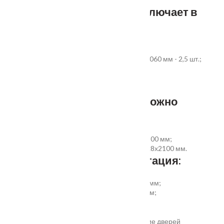
Стандартный комплект включает в
себя:
дверное полотно выбранного размера;
коробка из экструдированного ПВХ 60x40x2060 мм - 2,5 шт.;
наличник ПВХ прямой 70x8x2200 мм - 5 шт.
Фурнитура и доборы - в комплект не входят.
Размер добора, которым можно
укомплектовать дверь:
добор совмещеный с наличником 100х8х2200 мм;
добор прямой 150, 200, 300 (только белый)х8х2100 мм.
Дополнительная комплектация:
установка отбойной пластины высотой 200 мм;
врезка вентиляционной решётки 368х130 мм;
автоматический умный порог;
порог из ПВХ или алюминия.
Обратите внимание! Возможно изготовление дверей