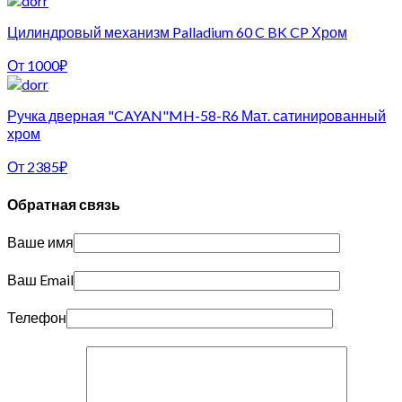
Цилиндровый механизм Palladium 60 C BK CP Хром
От
1000
₽
Ручка дверная "CAYAN"MH-58-R6 Мат. сатинированный
хром
От
2385
₽
Обратная связь
Ваше имя
Ваш Email
Телефон