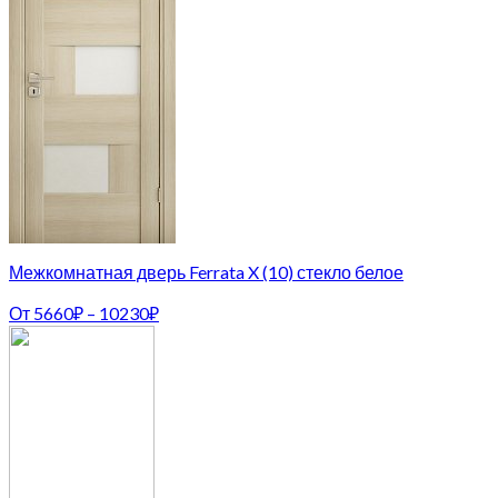
Межкомнатная дверь Ferrata X (10) стекло белое
От
5660
₽
–
10230
₽