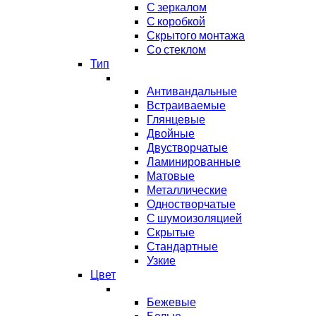
С зеркалом
С коробкой
Скрытого монтажа
Со стеклом
Тип
Антивандальные
Встраиваемые
Глянцевые
Двойные
Двустворчатые
Ламинированные
Матовые
Металлические
Одностворчатые
С шумоизоляцией
Скрытые
Стандартные
Узкие
Цвет
Бежевые
Белые