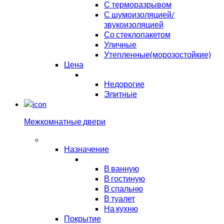
С терморазрывом
С шумоизоляцией/
звукоизоляцией
Со стеклопакетом
Уличные
Утепленные(морозостойкие)
Цена
Недорогие
Элитные
Межкомнатные двери
Назначение
В ванную
В гостиную
В спальню
В туалет
На кухню
Покрытие