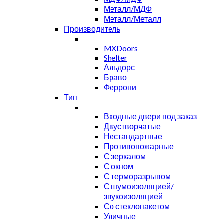
Металл/МДФ
Металл/Металл
Производитель
MXDoors
Shelter
Альдорс
Браво
Феррони
Тип
Входные двери под заказ
Двустворчатые
Нестандартные
Противопожарные
С зеркалом
С окном
С терморазрывом
С шумоизоляцией/
звукоизоляцией
Со стеклопакетом
Уличные