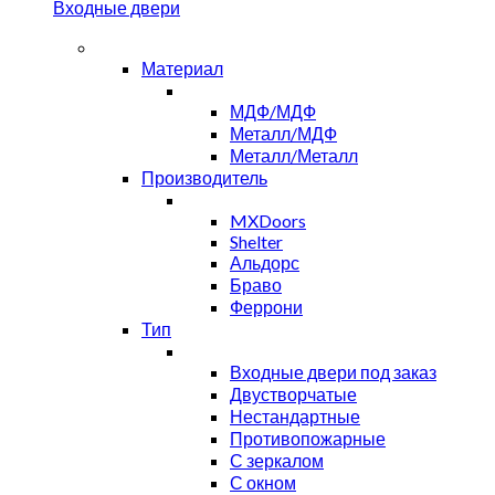
Входные двери
Материал
МДФ/МДФ
Металл/МДФ
Металл/Металл
Производитель
MXDoors
Shelter
Альдорс
Браво
Феррони
Тип
Входные двери под заказ
Двустворчатые
Нестандартные
Противопожарные
С зеркалом
С окном