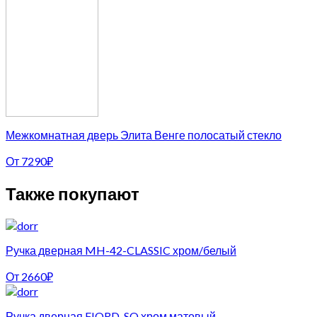
Межкомнатная дверь Элита Венге полосатый стекло
От
7290
₽
Также покупают
Ручка дверная MH-42-CLASSIC хром/белый
От
2660
₽
Ручка дверная FIORD-SQ хром матовый