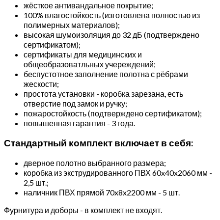
жёсткое антивандальное покрытие;
100% влагостойкость (изготовлена полностью из
полимерных материалов);
высокая шумоизоляция до 32 дБ (подтверждено
сертификатом);
сертификаты для медицинских и
общеобразоватльных учереждений;
беспустотное заполнение полотна с рёбрами
жескости;
простота установки - коробка зарезана, есть
отверстие под замок и ручку;
пожаростойкость (подтверждено сертификатом);
повышенная гарантия - 3 года.
Стандартный комплект включает в себя:
дверное полотно выбранного размера;
коробка из экструдированного ПВХ 60x40x2060 мм -
2,5 шт.;
наличник ПВХ прямой 70x8x2200 мм - 5 шт.
Фурнитура и доборы - в комплект не входят.