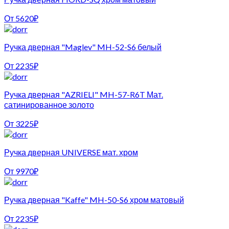
От
5620
₽
Ручка дверная "Maglev" MH-52-S6 белый
От
2235
₽
Ручка дверная "AZRIELI" MH-57-R6T Мат.
сатинированное золото
От
3225
₽
Ручка дверная UNIVERSE мат. хром
От
9970
₽
Ручка дверная "Kaffe" MH-50-S6 хром матовый
От
2235
₽