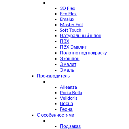
3D Flex
Eco Flex
Emalux
Master Foil
Soft Touch
Натуральный шпон
ПВХ
ПВХ Эмалит
Полотно под покраску
Экошпон
Эмалит
Эмаль
Производитель
Alleanza
Porta Bella
Velldoris
Весна
Геона
С особенностями
Под заказ