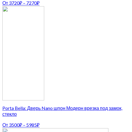
От
3720
₽
–
7270
₽
Porta Bella: Дверь Nano шпон Модерн врезка под замок,
стекло
От
3500
₽
–
5985
₽