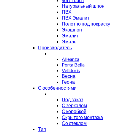
Soft Touch
Натуральный шпон
ПВХ
ПВХ Эмалит
Полотно под покраску
Экошпон
Эмалит
Эмаль
Производитель
Alleanza
Porta Bella
Velldoris
Весна
Геона
С особенностями
Под заказ
С зеркалом
С коробкой
Скрытого монтажа
Со стеклом
Тип