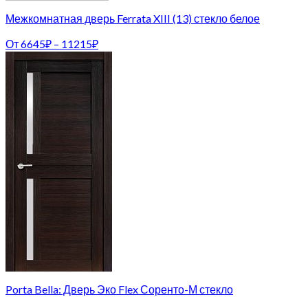
Межкомнатная дверь Ferrata XIII (13) стекло белое
От
6645
₽
–
11215
₽
Porta Bella: Дверь Эко Flex Соренто-М стекло