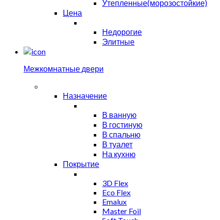
Утепленные(морозостойкие)
Цена
Недорогие
Элитные
Межкомнатные двери
Назначение
В ванную
В гостиную
В спальню
В туалет
На кухню
Покрытие
3D Flex
Eco Flex
Emalux
Master Foil