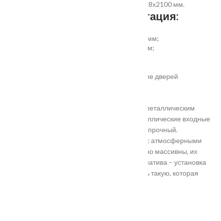
добор прямой 150, 200, 300 (только белый)х8х2100 мм.
Дополнительная комплектация:
установка отбойной пластины высотой 200 мм;
врезка вентиляционной решётки 368х130 мм;
автоматический умный порог;
порог из ПВХ или алюминия.
Обратите внимание! Возможно изготовление дверей
нестандартного размера.
Они отличаются критериями: габаритами, металлическим
выполнением, отделкой, ценой. Двери металлические входные
в Подольске самые популярные. Материал прочный.
Устойчивость в неблагоприятных регионах с атмосферными
осадками. Полотно и конструкция достаточно массивны, их
тяжело вскрыть злоумышленникам. Альтернатива – установка
входной двери в Подольске. Лучше покупать такую, которая
выполнена из дерева твердых пород.
Установка
Похожие товары