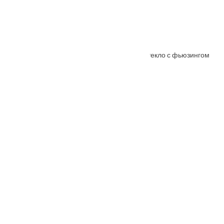
Межкомнатная дверь АНАСТАСИЯ ольха стекло с фьюзингом
От
7290
₽