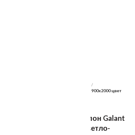
Услуги
Установка
о нас
Наши работы
Отзывы
Гарантия
Выставочный зал
Оплата
доставка
контакты
распродажа
556885@mail.ru
+7 (926) 237-25-43
Главная
Межкомнатные двери
Velldoris
Дверное полотно Экошпон Galant DUO 3 900х2000 цвет
Светло-серый Эмалит
Дверное полотно Экошпон Galant
DUO 3 900х2000 цвет Светло-