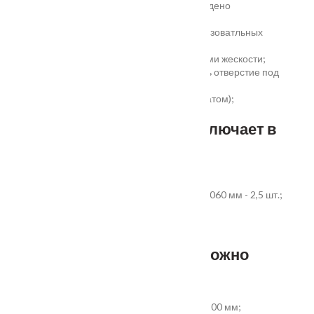
высокая шумоизоляция до 32 дБ (подтверждено
сертификатом);
сертификаты для медицинских и общеобразоватльных
учереждений;
беспустотное заполнение полотна с рёбрами жескости;
простота установки - коробка зарезана, есть отверстие под
замок и ручку;
пожаростойкость (подтверждено сертификатом);
повышенная гарантия - 3 года.
Стандартный комплект включает в
себя:
дверное полотно выбранного размера;
коробка из экструдированного ПВХ 60x40x2060 мм - 2,5 шт.;
наличник ПВХ прямой 70x8x2200 мм - 5 шт.
Фурнитура и доборы - в комплект не входят.
Размер добора, которым можно
укомплектовать дверь:
добор совмещеный с наличником 100х8х2200 мм;