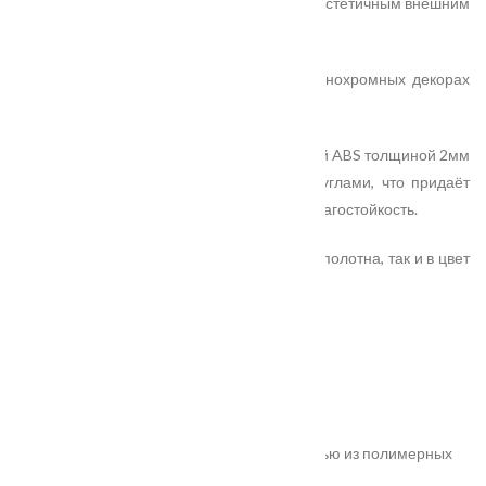
прочностными характеристиками и более эстетичным внешним
видом.
GALANT DUO — модели в трендовых монохромных декорах
экошпона с древесными вставками.
Все полотна окантованы с 4 торцов кромкой ABS толщиной 2мм
по технологии ROUND со скруглёнными углами, что придаёт
изделию большую износоустойчивость и влагостойкость.
Есть возможность заказа кромки как в цвет полотна, так и в цвет
древесной вставки.
Характеристики
Замер
Основные преимущества:
жёсткое антивандальное покрытие;
100% влагостойкость (изготовлена полностью из полимерных
материалов);