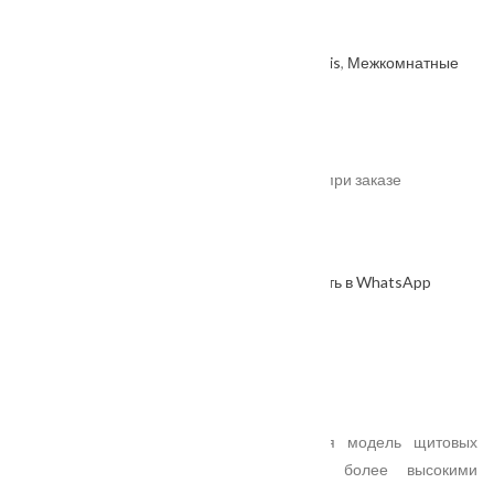
серый Эмалит
Артикул: 2000000480848
Категории:
Velldoris
,
Межкомнатные
двери
,
Производитель
.
От
12350
₽
*актуальные цены уточняйте у менеджера при заказе
В наличии
В корзину
Оформить в WhatsApp
КУПИТЬ В 1 КЛИК
Описание
Характеристики
Замер
Доставка и оплата
Установка
Серия GALANT – усовершенствованная модель щитовых
полотен c сотовым заполнением с более высокими