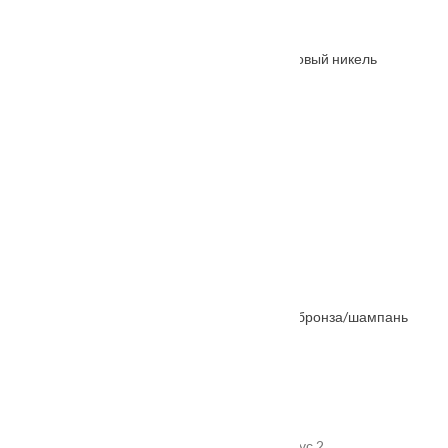
От
6135
₽
Петля накладная Palladium 2BB-100 SN матовый никель
От
250
₽
Ручка дверная COMETA антрацит
От
8015
₽
Ручка дверная Nexus
От
2250
₽
Ручка дверная MH-42-CLASSIC старая мат.бронза/шампань
От
2660
₽
Адрес
г. Подольск, улица Пионерская, дом 15 корпус 2