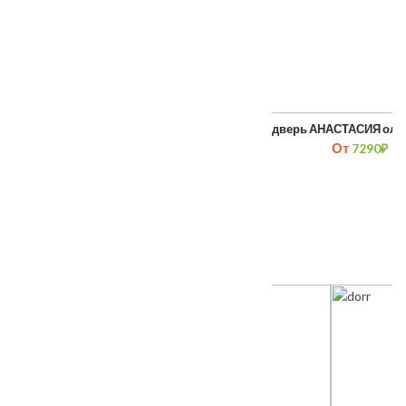
Межкомнатная дверь Корсо 3
Межкомнатная дверь АНАСТАСИЯ ольх
От
7290
₽
ТАКЖЕ ПОКУПАЮТ