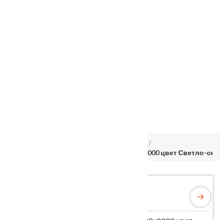
Услуги
Установка
о нас
Наши работы
Отзывы
Гарантия
Выставочный зал
Оплата
доставка
контакты
распродажа
556885@mail.ru
+7 (926) 237-25-43
Главная
Межкомнатные двери
Velldoris
Дверное полотно Экошпон NEXT 1 800х2000 цвет Светло-сер