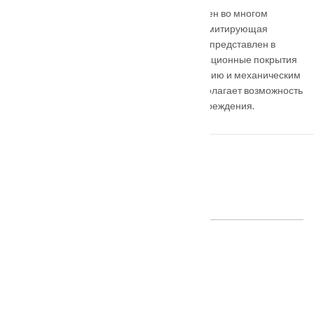
Эффектность и неповторимый стиль полотен во многом
определяет ультрасовременная отделка, имитирующая
поверхность бетона. Также модельный ряд представлен в
гладком матовом покрытии Эмалит. Инновационные покрытия
обладают высокой устойчивостью к истиранию и механическим
повреждениям. Конструкция дверей предполагает возможность
замены отдельных элементов в случае повреждения.
ПОХОЖИЕ ТОВАРЫ