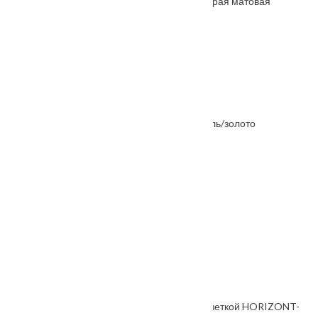
Ручка дверная RAP-CLASSIC-L 5 бронза старая матовая
От
1205
₽
Ручка дверная HORIZONT-SQ черный
От
5620
₽
Ручка дверная "Giuseppe MH-22 белая эмаль/золото
От
2460
₽
Ручка дверная Ariel
От
1200
₽
Ручка дверная HORIZONT-SQ кофе
От
5620
₽
Ручка дверная, с невидимой квадратной розеткой HORIZONT-