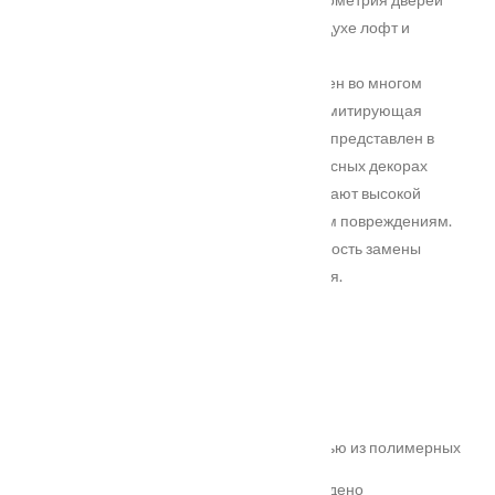
NEXT идеально соответствуют проектам в духе лофт и
современный минимализм.
Эффектность и неповторимый стиль полотен во многом
определяет ультрасовременная отделка, имитирующая
поверхность бетона. Также модельный ряд представлен в
гладком матовом покрытии Эмалит и древесных декорах
экошпона. Инновационные покрытия обладают высокой
устойчивостью к истиранию и механическим повреждениям.
Конструкция дверей предполагает возможность замены
отдельных элементов в случае повреждения.
Характеристики
Замер
Основные преимущества:
жёсткое антивандальное покрытие;
100% влагостойкость (изготовлена полностью из полимерных
материалов);
высокая шумоизоляция до 32 дБ (подтверждено