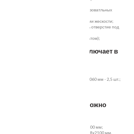
сертификатом);
сертификаты для медицинских и общеобразоватльных
учереждений;
беспустотное заполнение полотна с рёбрами жескости;
простота установки - коробка зарезана, есть отверстие под
замок и ручку;
пожаростойкость (подтверждено сертификатом);
повышенная гарантия - 3 года.
Стандартный комплект включает в
себя:
дверное полотно выбранного размера;
коробка из экструдированного ПВХ 60x40x2060 мм - 2,5 шт.;
наличник ПВХ прямой 70x8x2200 мм - 5 шт.
Фурнитура и доборы - в комплект не входят.
Размер добора, которым можно
укомплектовать дверь:
добор совмещеный с наличником 100х8х2200 мм;
добор прямой 150, 200, 300 (только белый)х8х2100 мм.