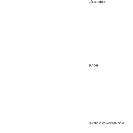
Межкомнатная дверь Элита Венге полосатый стекло
От
7290
₽
Межкомнатная дверь Ferrata X (10) стекло белое
От
5660
₽
–
10230
₽
Межкомнатная дверь АНАСТАСИЯ ольха стекло с фьюзингом