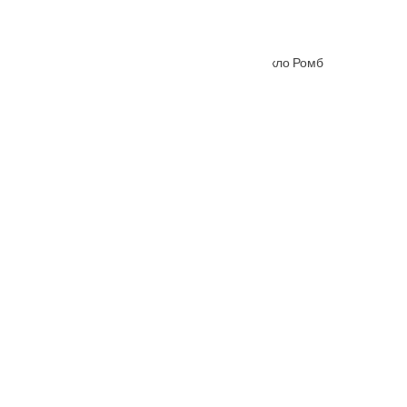
Межкомнатная дверь Hispania ХХIХ (29) стекло Ромб
От
4445
₽
–
9015
₽