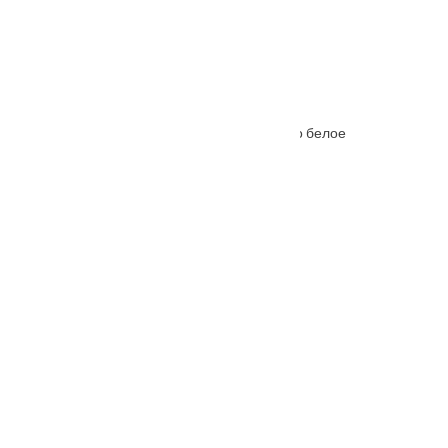
Межкомнатная дверь Ferrata XIII (13) стекло белое
От
6645
₽
–
11215
₽