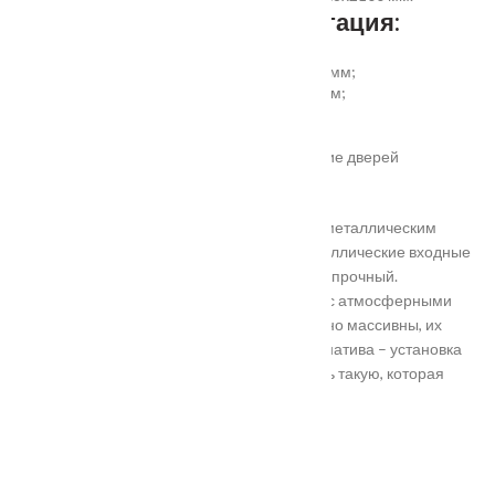
Дополнительная комплектация:
установка отбойной пластины высотой 200 мм;
врезка вентиляционной решётки 368х130 мм;
автоматический умный порог;
порог из ПВХ или алюминия.
Обратите внимание! Возможно изготовление дверей
нестандартного размера.
Они отличаются критериями: габаритами, металлическим
выполнением, отделкой, ценой. Двери металлические входные
в Подольске самые популярные. Материал прочный.
Устойчивость в неблагоприятных регионах с атмосферными
осадками. Полотно и конструкция достаточно массивны, их
тяжело вскрыть злоумышленникам. Альтернатива – установка
входной двери в Подольске. Лучше покупать такую, которая
выполнена из дерева твердых пород.
Установка
Похожие товары