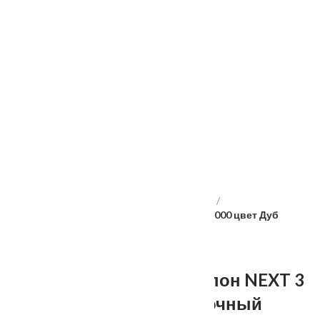
Услуги
Установка
о нас
Наши работы
Отзывы
Гарантия
Выставочный зал
Оплата
доставка
контакты
распродажа
556885@mail.ru
+7 (926) 237-25-43
Главная
Межкомнатные двери
Velldoris
Дверное полотно Экошпон NEXT 3 700х2000 цвет Дуб
молочный стекло Мателюкс Графит
Дверное полотно Экошпон NEXT 3
700х2000 цвет Дуб молочный