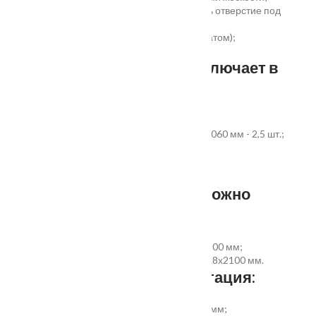
простота установки - коробка зарезана, есть отверстие под
замок и ручку;
пожаростойкость (подтверждено сертификатом);
повышенная гарантия - 3 года.
Стандартный комплект включает в
себя:
дверное полотно выбранного размера;
коробка из экструдированного ПВХ 60x40x2060 мм - 2,5 шт.;
наличник ПВХ прямой 70x8x2200 мм - 5 шт.
Фурнитура и доборы - в комплект не входят.
Размер добора, которым можно
укомплектовать дверь:
добор совмещеный с наличником 100х8х2200 мм;
добор прямой 150, 200, 300 (только белый)х8х2100 мм.
Дополнительная комплектация:
установка отбойной пластины высотой 200 мм;