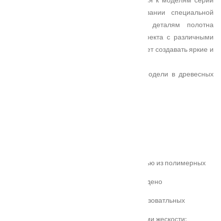
PREMIER. Секрет моделей в использовании специальной
бескромочной технологии, придающей деталям полотна
визуальный объем. Сочетание этого эффекта с различными
вариантами отделок и остекления позволяет создавать яркие и
актуальные образы.
В линейке представлены современные модели в древесных
текстурах покрытия Экошпон.
Характеристики
Замер
Основные преимущества:
жёсткое антивандальное покрытие;
100% влагостойкость (изготовлена полностью из полимерных
материалов);
высокая шумоизоляция до 32 дБ (подтверждено
сертификатом);
сертификаты для медицинских и общеобразоватльных
учереждений;
беспустотное заполнение полотна с рёбрами жескости;