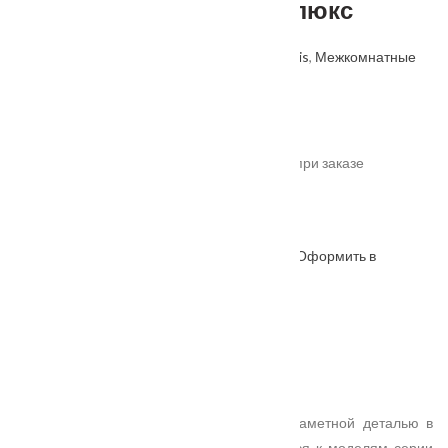
дымчатый стекло Мателюкс
Артикул: 4630112604078
Категории:
Velldoris
,
Межкомнатные
двери
,
Производитель
.
От
9495
₽
*актуальные цены уточняйте у менеджера при заказе
Под заказ
Оформить в
ОФОРМИТЬ
КУПИТЬ В 1 КЛИК
WhatsApp
Описание
Характеристики
Замер
Доставка и оплата
Установка
Если дверь должна стать не фоном, а заметной деталью в
домашнем интерьере, стоит присмотреться к моделям серии