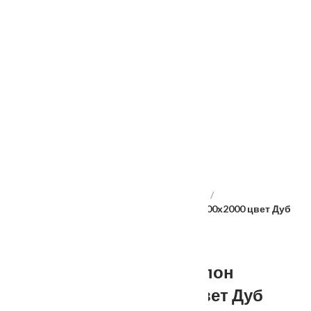
Услуги
Установка
о нас
Наши работы
Отзывы
Гарантия
Выставочный зал
Оплата
доставка
контакты
распродажа
556885@mail.ru
+7 (926) 237-25-43
Главная
Межкомнатные двери
Velldoris
Дверное полотно Экошпон PREMIER 10 900х2000 цвет Дуб
дымчатый стекло Мателюкс
Дверное полотно Экошпон
PREMIER 10 900х2000 цвет Дуб