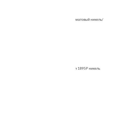
От
675
₽
Ручка поворотная FUARO BK6 KM SN/CP-3 матовый никель/
хром
От
1100
₽
Ручка дверная RAP 3 никель белый/хром
От
1055
₽
Защелка бесшумная многофункциональная 1895P никель
черный
От
970
₽
Ручка дверная Suite
От
1900
₽