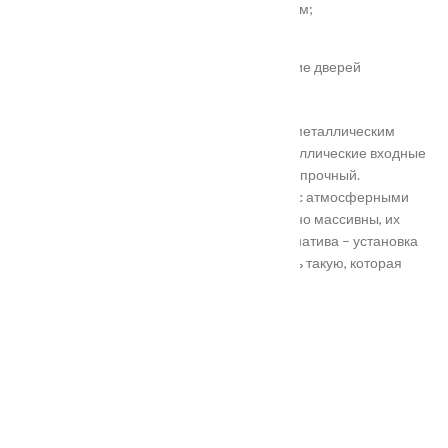
врезка вентиляционной решётки 368х130 мм;
автоматический умный порог;
порог из ПВХ или алюминия.
Обратите внимание! Возможно изготовление дверей
нестандартного размера.
Они отличаются критериями: габаритами, металлическим
выполнением, отделкой, ценой. Двери металлические входные
в Подольске самые популярные. Материал прочный.
Устойчивость в неблагоприятных регионах с атмосферными
осадками. Полотно и конструкция достаточно массивны, их
тяжело вскрыть злоумышленникам. Альтернатива – установка
входной двери в Подольске. Лучше покупать такую, которая
выполнена из дерева твердых пород.
Установка
Похожие товары