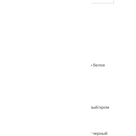
Межкомнатная дверь Прато
Межкомнатная дверь Ferrata XIII (13) стекло белое
От
6645
₽
–
11215
₽
Также покупают
Ручка дверная "EON" MH-46 S55 хром матовый/хром
От
2235
₽
Защелка бесшумная сантехническая 2070P черный