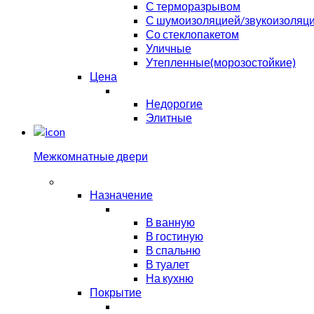
С терморазрывом
С шумоизоляцией/звукоизоляц
Со стеклопакетом
Уличные
Утепленные(морозостойкие)
Цена
Недорогие
Элитные
Межкомнатные двери
Назначение
В ванную
В гостиную
В спальню
В туалет
На кухню
Покрытие