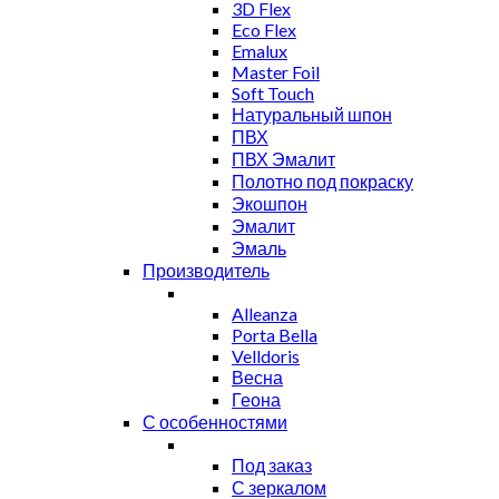
3D Flex
Eco Flex
Emalux
Master Foil
Soft Touch
Натуральный шпон
ПВХ
ПВХ Эмалит
Полотно под покраску
Экошпон
Эмалит
Эмаль
Производитель
Alleanza
Porta Bella
Velldoris
Весна
Геона
С особенностями
Под заказ
С зеркалом