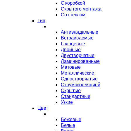
С коробкой
Скрытого монтажа
Со стеклом
Тип
Антивандальные
Встраиваемые
Глянцевые
Двойные
Двустворчатые
Ламинированные
Матовые
Металлические
Одностворчатые
С шумоизоляцией
Скрытые
Стандартные
Узкие
Цвет
Бежевые
Белые
Венге