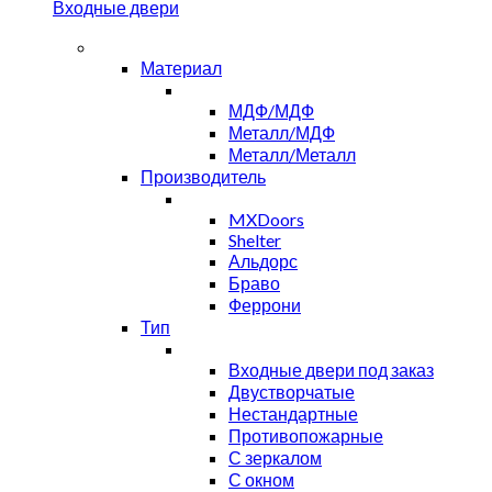
Входные двери
Материал
МДФ/МДФ
Металл/МДФ
Металл/Металл
Производитель
MXDoors
Shelter
Альдорс
Браво
Феррони
Тип
Входные двери под заказ
Двустворчатые
Нестандартные
Противопожарные
С зеркалом
С окном