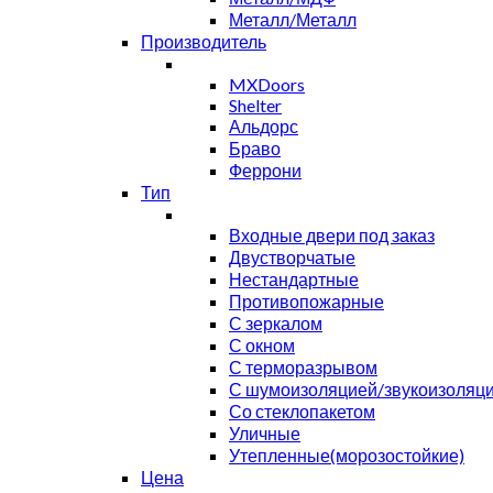
Металл/Металл
Производитель
MXDoors
Shelter
Альдорс
Браво
Феррони
Тип
Входные двери под заказ
Двустворчатые
Нестандартные
Противопожарные
С зеркалом
С окном
С терморазрывом
С шумоизоляцией/звукоизоляц
Со стеклопакетом
Уличные
Утепленные(морозостойкие)
Цена