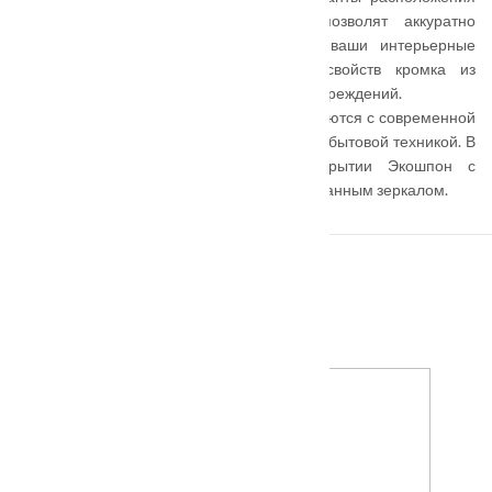
деталей и молдингов на полотне позволят аккуратно
подчеркнуть либо полностью раскрыть ваши интерьерные
предпочтения. Помимо декоративных свойств кромка из
алюминия защищает торцы полотна от повреждений.
Полотна серии TECHNO прекрасно сочетаются с современной
мебелью, светильниками и стилизованной бытовой техникой. В
линейке представлены модели в покрытии Экошпон с
алюминиевыми молдингами либо матированным зеркалом.
ПОХОЖИЕ ТОВАРЫ