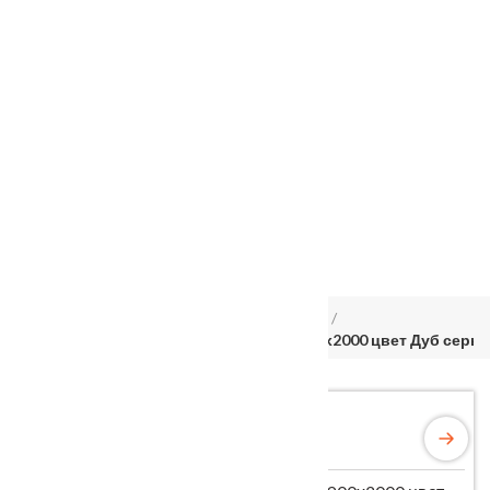
Услуги
Установка
о нас
Наши работы
Отзывы
Гарантия
Выставочный зал
Оплата
доставка
контакты
распродажа
556885@mail.ru
+7 (926) 237-25-43
Главная
Межкомнатные двери
Velldoris
Дверное полотно Экошпон TECHNO 900х2000 цвет Дуб серы