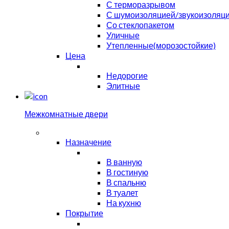
С терморазрывом
С шумоизоляцией/звукоизоляц
Со стеклопакетом
Уличные
Утепленные(морозостойкие)
Цена
Недорогие
Элитные
Межкомнатные двери
Назначение
В ванную
В гостиную
В спальню
В туалет
На кухню
Покрытие