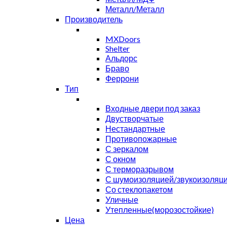
Металл/Металл
Производитель
MXDoors
Shelter
Альдорс
Браво
Феррони
Тип
Входные двери под заказ
Двустворчатые
Нестандартные
Противопожарные
С зеркалом
С окном
С терморазрывом
С шумоизоляцией/звукоизоляц
Со стеклопакетом
Уличные
Утепленные(морозостойкие)
Цена