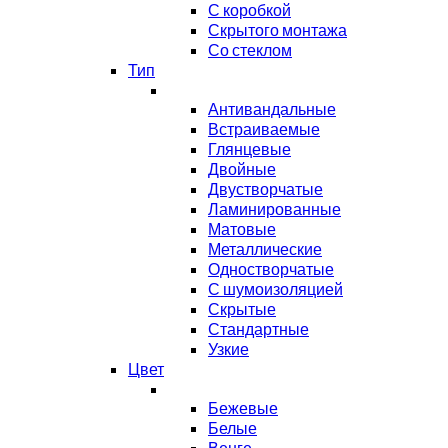
С коробкой
Скрытого монтажа
Со стеклом
Тип
Антивандальные
Встраиваемые
Глянцевые
Двойные
Двустворчатые
Ламинированные
Матовые
Металлические
Одностворчатые
С шумоизоляцией
Скрытые
Стандартные
Узкие
Цвет
Бежевые
Белые
Венге