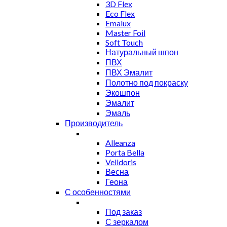
3D Flex
Eco Flex
Emalux
Master Foil
Soft Touch
Натуральный шпон
ПВХ
ПВХ Эмалит
Полотно под покраску
Экошпон
Эмалит
Эмаль
Производитель
Alleanza
Porta Bella
Velldoris
Весна
Геона
С особенностями
Под заказ
С зеркалом