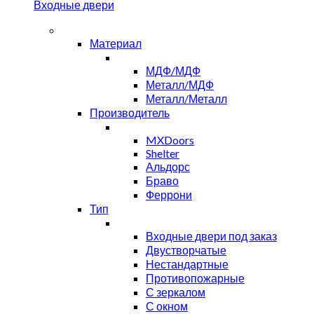
Входные двери
Материал
МДФ/МДФ
Металл/МДФ
Металл/Металл
Производитель
MXDoors
Shelter
Альдорс
Браво
Феррони
Тип
Входные двери под заказ
Двустворчатые
Нестандартные
Противопожарные
С зеркалом
С окном