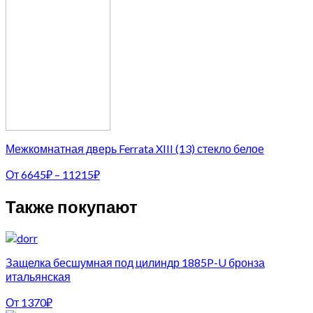
Межкомнатная дверь Ferrata XIII (13) стекло белое
От
6645
₽
–
11215
₽
Также покупают
Защелка бесшумная под цилиндр 1885P-U бронза
итальянская
От
1370
₽