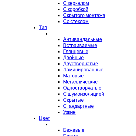
С зеркалом
С коробкой
Скрытого монтажа
Со стеклом
Тип
Антивандальные
Встраиваемые
Глянцевые
Двойные
Двустворчатые
Ламинированные
Матовые
Металлические
Одностворчатые
С шумоизоляцией
Скрытые
Стандартные
Узкие
Цвет
Бежевые
Белые