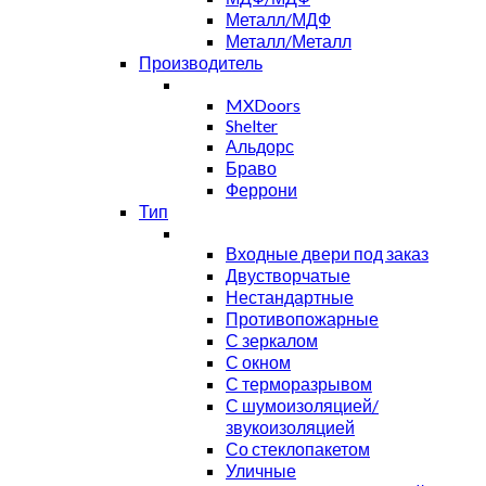
Металл/МДФ
Металл/Металл
Производитель
MXDoors
Shelter
Альдорс
Браво
Феррони
Тип
Входные двери под заказ
Двустворчатые
Нестандартные
Противопожарные
С зеркалом
С окном
С терморазрывом
С шумоизоляцией/
звукоизоляцией
Со стеклопакетом
Уличные