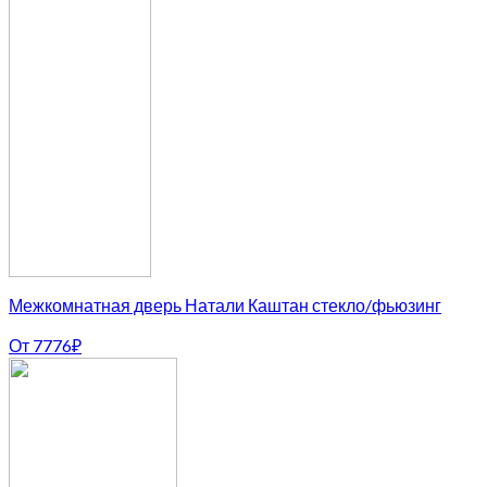
Межкомнатная дверь Натали Каштан стекло/фьюзинг
От
7776
₽