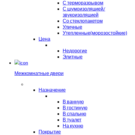
С терморазрывом
С шумоизоляцией/
звукоизоляцией
Со стеклопакетом
Уличные
Утепленные(морозостойкие)
Цена
Недорогие
Элитные
Межкомнатные двери
Назначение
В ванную
В гостиную
В спальню
В туалет
На кухню
Покрытие