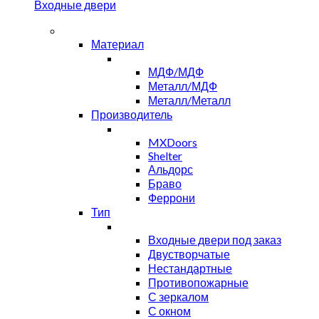
Входные двери
Материал
МДФ/МДФ
Металл/МДФ
Металл/Металл
Производитель
MXDoors
Shelter
Альдорс
Браво
Феррони
Тип
Входные двери под заказ
Двустворчатые
Нестандартные
Противопожарные
С зеркалом
С окном