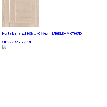
Porta Bella: Дверь Эко Flex Палермо-М стекло
От
3720
₽
–
7270
₽