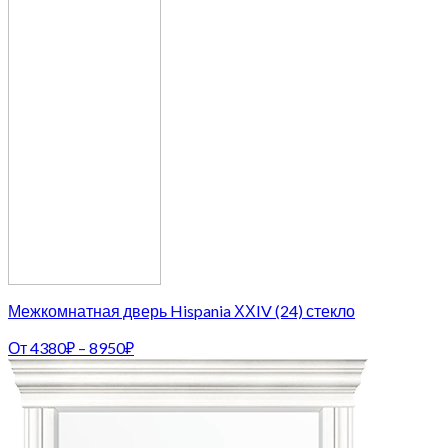
Межкомнатная дверь Hispania ХХIV (24) стекло
От
4380
₽
–
8950
₽