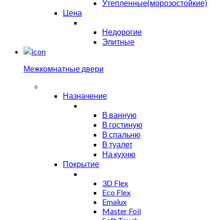
Утепленные(морозостойкие)
Цена
Недорогие
Элитные
Межкомнатные двери
Назначение
В ванную
В гостиную
В спальню
В туалет
На кухню
Покрытие
3D Flex
Eco Flex
Emalux
Master Foil