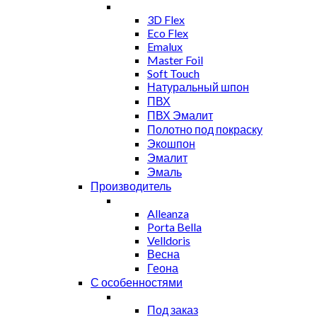
3D Flex
Eco Flex
Emalux
Master Foil
Soft Touch
Натуральный шпон
ПВХ
ПВХ Эмалит
Полотно под покраску
Экошпон
Эмалит
Эмаль
Производитель
Alleanza
Porta Bella
Velldoris
Весна
Геона
С особенностями
Под заказ