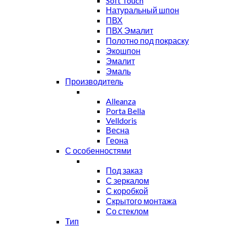
Soft Touch
Натуральный шпон
ПВХ
ПВХ Эмалит
Полотно под покраску
Экошпон
Эмалит
Эмаль
Производитель
Alleanza
Porta Bella
Velldoris
Весна
Геона
С особенностями
Под заказ
С зеркалом
С коробкой
Скрытого монтажа
Со стеклом
Тип