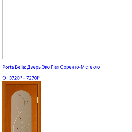
Porta Bella: Дверь Эко Flex Соренто-М стекло
От
3720
₽
–
7270
₽