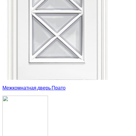
Межкомнатная дверь Прато