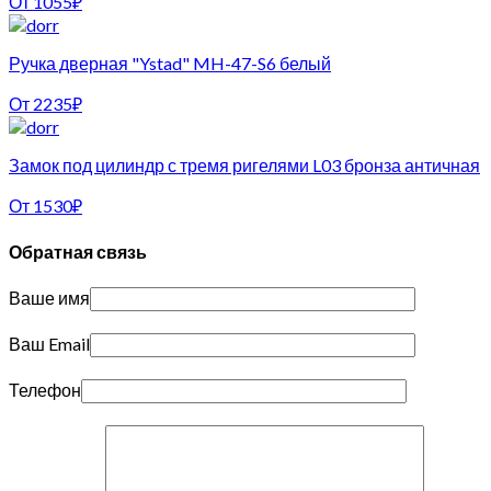
От
1055
₽
Ручка дверная "Ystad" MH-47-S6 белый
От
2235
₽
Замок под цилиндр с тремя ригелями L03 бронза античная
От
1530
₽
Обратная связь
Ваше имя
Ваш Email
Телефон