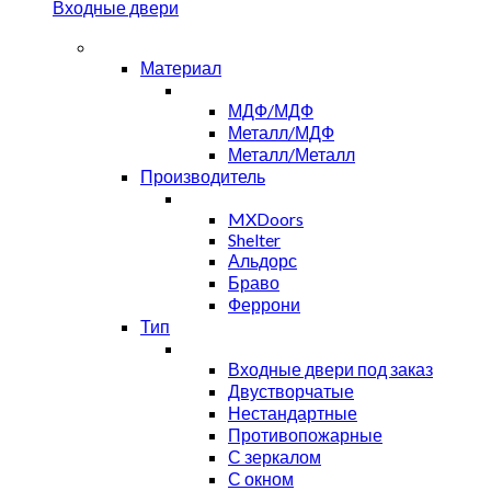
Входные двери
Материал
МДФ/МДФ
Металл/МДФ
Металл/Металл
Производитель
MXDoors
Shelter
Альдорс
Браво
Феррони
Тип
Входные двери под заказ
Двустворчатые
Нестандартные
Противопожарные
С зеркалом
С окном