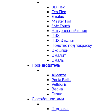
3D Flex
Eco Flex
Emalux
Master Foil
Soft Touch
Натуральный шпон
ПВХ
ПВХ Эмалит
Полотно под покраску
Экошпон
Эмалит
Эмаль
Производитель
Alleanza
Porta Bella
Velldoris
Весна
Геона
С особенностями
Под заказ