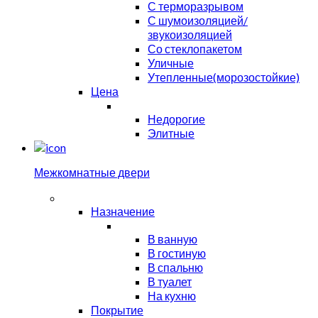
С терморазрывом
С шумоизоляцией/
звукоизоляцией
Со стеклопакетом
Уличные
Утепленные(морозостойкие)
Цена
Недорогие
Элитные
Межкомнатные двери
Назначение
В ванную
В гостиную
В спальню
В туалет
На кухню
Покрытие