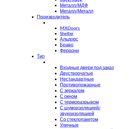
Металл/МДФ
Металл/Металл
Производитель
MXDoors
Shelter
Альдорс
Браво
Феррони
Тип
Входные двери под заказ
Двустворчатые
Нестандартные
Противопожарные
С зеркалом
С окном
С терморазрывом
С шумоизоляцией/
звукоизоляцией
Со стеклопакетом
Уличные