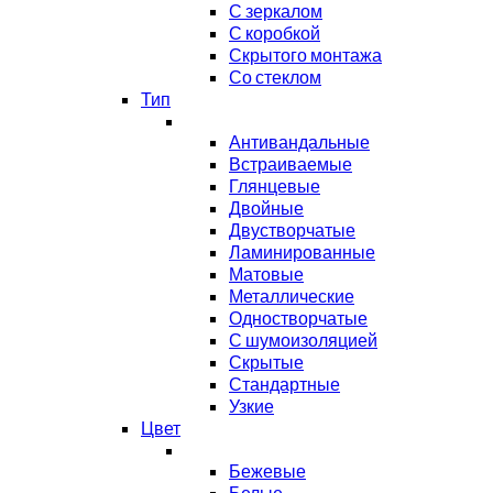
С зеркалом
С коробкой
Скрытого монтажа
Со стеклом
Тип
Антивандальные
Встраиваемые
Глянцевые
Двойные
Двустворчатые
Ламинированные
Матовые
Металлические
Одностворчатые
С шумоизоляцией
Скрытые
Стандартные
Узкие
Цвет
Бежевые
Белые