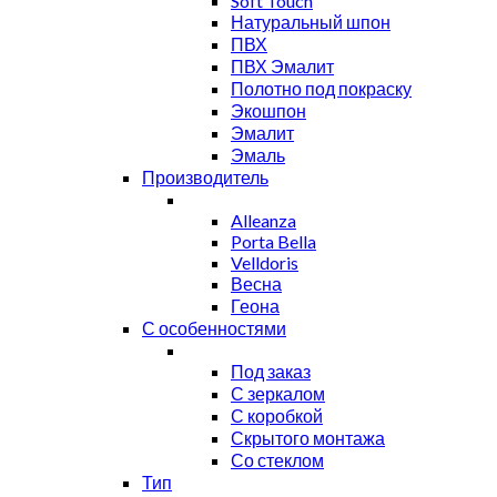
Soft Touch
Натуральный шпон
ПВХ
ПВХ Эмалит
Полотно под покраску
Экошпон
Эмалит
Эмаль
Производитель
Alleanza
Porta Bella
Velldoris
Весна
Геона
С особенностями
Под заказ
С зеркалом
С коробкой
Скрытого монтажа
Со стеклом
Тип