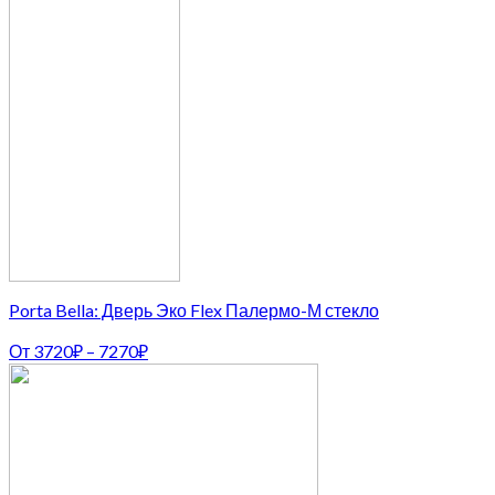
Porta Bella: Дверь Эко Flex Палермо-М стекло
От
3720
₽
–
7270
₽