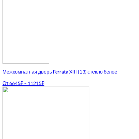
Межкомнатная дверь Ferrata XIII (13) стекло белое
От
6645
₽
–
11215
₽