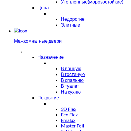
Утепленные(морозостойкие)
Цена
Недорогие
Элитные
Межкомнатные двери
Назначение
В ванную
В гостиную
В спальню
В туалет
На кухню
Покрытие
3D Flex
Eco Flex
Emalux
Master Foil